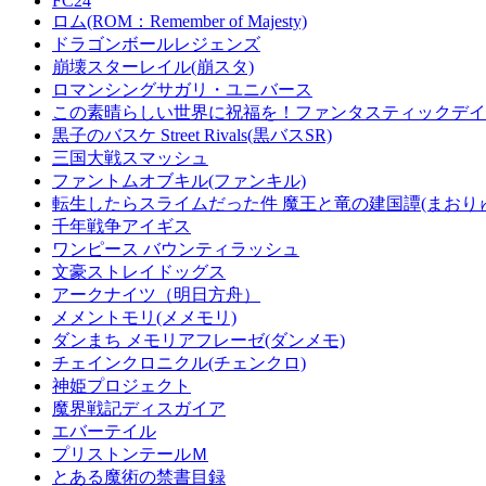
FC24
ロム(ROM：Remember of Majesty)
ドラゴンボールレジェンズ
崩壊スターレイル(崩スタ)
ロマンシングサガリ・ユニバース
この素晴らしい世界に祝福を！ファンタスティックデイズ
黒子のバスケ Street Rivals(黒バスSR)
三国大戦スマッシュ
ファントムオブキル(ファンキル)
転生したらスライムだった件 魔王と竜の建国譚(まおり
千年戦争アイギス
ワンピース バウンティラッシュ
文豪ストレイドッグス
アークナイツ（明日方舟）
メメントモリ(メメモリ)
ダンまち メモリアフレーゼ(ダンメモ)
チェインクロニクル(チェンクロ)
神姫プロジェクト
魔界戦記ディスガイア
エバーテイル
プリストンテールＭ
とある魔術の禁書目録