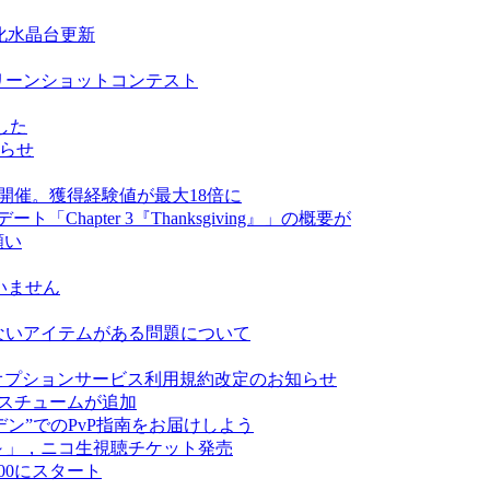
化水晶台更新
リーンショットコンテスト
した
お知らせ
開催。獲得経験値が最大18倍に
「Chapter 3『Thanksgiving』」の概要が
願い
ざいません
ないアイテムがある問題について
各種オプションサービス利用規約改定のお知らせ
コスチュームが追加
ン”でのPvP指南をお届けしよう
育～」，ニコ生視聴チケット発売
00にスタート