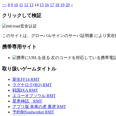
<<
8
9
10
11
12
13
14
15
16
17
18
19
20
>
クリックして検証
このサイトは、グローバルサインのサーバ証明書 により実在
携帯専用サイト
左のコードを対応している携帯電
取り扱いゲームタイトル
新生FF14 RMT
ラグナロク(RO) RMT
戦国IXA RMT
エコーオブソウル RMT
星界神話 RMT
アプリ版 単車の虎 裏虎 RMT
予約制Soulworker RMT