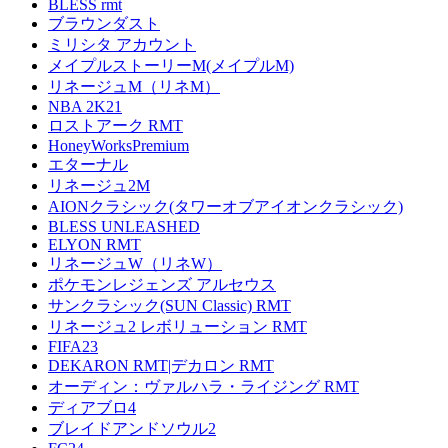
BLESS rmt
ブラウンダスト
ミリシタ アカウント
メイプルストーリーM(メイプルM)
リネージュM（リネM）
NBA 2K21
ロストアーク RMT
HoneyWorksPremium
エターナル
リネージュ2M
AIONクラシック(タワーオブアイオンクラシック)
BLESS UNLEASHED
ELYON RMT
リネージュW（リネW）
ポケモンレジェンズ アルセウス
サンクラシック(SUN Classic) RMT
リネージュ2 レボリューション RMT
FIFA23
DEKARON RMT|デカロン RMT
オーディン：ヴァルハラ・ライジング RMT
ディアブロ4
ブレイドアンドソウル2