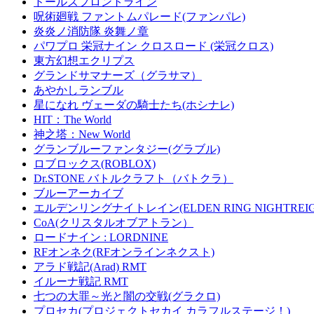
ドールズフロントライン
呪術廻戦 ファントムパレード(ファンパレ)
炎炎ノ消防隊 炎舞ノ章
パワプロ 栄冠ナイン クロスロード (栄冠クロス)
東方幻想エクリプス
グランドサマナーズ（グラサマ）
あやかしランブル
星になれ ヴェーダの騎士たち(ホシナレ)
HIT：The World
神之塔：New World
グランブルーファンタジー(グラブル)
ロブロックス(ROBLOX)
Dr.STONE バトルクラフト（バトクラ）
ブルーアーカイブ
エルデンリングナイトレイン(ELDEN RING NIGHTREIG
CoA(クリスタルオブアトラン）
ロードナイン : LORDNINE
RFオンネク(RFオンラインネクスト)
アラド戦記(Arad) RMT
イルーナ戦記 RMT
七つの大罪～光と闇の交戦(グラクロ)
プロセカ(プロジェクトセカイ カラフルステージ！)