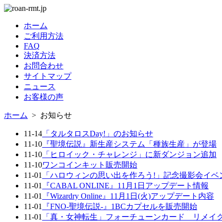
ホーム
ご利用方法
FAQ
決済方法
お問合わせ
サイトマップ
ニュース
お客様の声
ホーム
> お知らせ
11-14
「タルタロスDay!」のお知らせ
11-10
『聖境伝説』新生産システム「種族生産」が登場
11-10
「ヒロイック・チャレンジ」に新ダンジョン追加
11-10
ワンコインキット販売開始
11-01
「ハロウィンの思い出を作ろう!」記念撮影会イベ
11-01
『CABAL ONLINE』11月1日アップデート情報
11-01
『Wizardry Online』11月1日(火)アップデート内容
11-01
『FNO-聖境伝説-』1BCカプセルを販売開始
11-01
「真・女神転生」フォーチューンカード リメイ