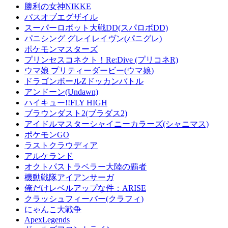
勝利の女神NIKKE
パスオブエグザイル
スーパーロボット大戦DD(スパロボDD)
パニシング グレイレイヴン(パニグレ)
ポケモンマスターズ
プリンセスコネクト！Re:Dive (プリコネR)
ウマ娘 プリティーダービー(ウマ娘)
ドラゴンボールZドッカンバトル
アンドーン(Undawn)
ハイキュー!!FLY HIGH
ブラウンダスト2(ブラダス2)
アイドルマスターシャイニーカラーズ(シャニマス)
ポケモンGO
ラストクラウディア
アルケランド
オクトパストラベラー大陸の覇者
機動戦隊アイアンサーガ
俺だけレベルアップな件：ARISE
クラッシュフィーバー(クラフィ)
にゃんこ大戦争
ApexLegends