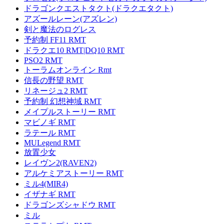
ドラゴンクエストタクト(ドラクエタクト)
アズールレーン(アズレン)
剣と魔法のログレス
予約制 FF11 RMT
ドラクエ10 RMT|DQ10 RMT
PSO2 RMT
トーラムオンライン Rmt
信長の野望 RMT
リネージュ2 RMT
予約制 幻想神域 RMT
メイプルストーリー RMT
マビノギ RMT
ラテール RMT
MULegend RMT
放置少女
レイヴン2(RAVEN2)
アルケミアストーリー RMT
ミル4(MIR4)
イザナギ RMT
ドラゴンズシャドウ RMT
ミル