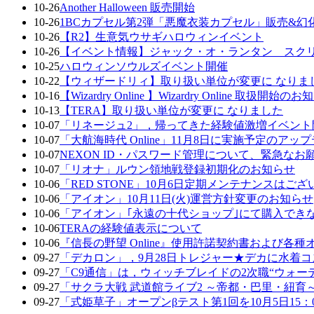
10-26
Another Halloween 販売開始
10-26
1BCカプセル第2弾「悪魔衣装カプセル」販売&幻
10-26
【R2】生意気ウサギハロウィンイベント
10-26
【イベント情報】ジャック・オ・ランタン スク
10-25
ハロウィンソウルズイベント開催
10-22
【ウィザードリィ】取り扱い単位が変更に なりま
10-16
【Wizardry Online 】Wizardry Online 取扱開始の
10-13
【TERA】取り扱い単位が変更に なりました
10-07
「リネージュ2」，帰ってきた経験値激増イベント
10-07
「大航海時代 Online」11月8日に実施予定のアップデート
10-07
NEXON ID・パスワード管理について、緊急なお
10-07
「リオナ」ルウン領地戦登録初期化のお知らせ
10-06
「RED STONE」10月6日定期メンテナンスはご
10-06
「アイオン」10月11日(火)運営方針変更のお知らせ
10-06
「アイオン」｢永遠の十代ショップ｣にて購入でき
10-06
TERAの経験値表示について
10-06
『信長の野望 Online』使用許諾契約書および
09-27
「デカロン」，9月28日トレジャー★デカに水着
09-27
「C9通信」は，ウィッチブレイドの2次職“ウォーデ
09-27
「サクラ大戦 武道館ライブ2 ～帝都・巴里・紐
09-27
「式姫草子」オープンβテスト第1回を10月5日15：