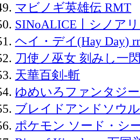
マビノギ英雄伝 RMT
SINoALICE丨シノア
ヘイ・デイ(Hay Day) r
刀使ノ巫女 刻みし一閃
天華百剣-斬
ゆめいろファンタジー
ブレイドアンドソウル
ポケモン ソード・シー