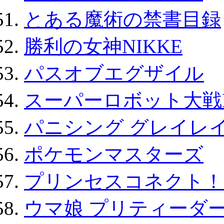
とある魔術の禁書目録
勝利の女神NIKKE
パスオブエグザイル
スーパーロボット大戦D
パニシング グレイレイ
ポケモンマスターズ
プリンセスコネクト！Re:
ウマ娘 プリティーダー