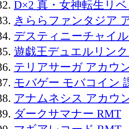
D×2 真・女神転生リ
きららファンタジア 
デスティニーチャイル
遊戯王デュエルリンクス
テリアサーガ アカウ
モバゲー モバコイン 
アナムネシス アカウ
ダークサマナー RMT