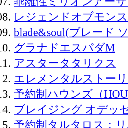
乖離性ミリオンアーサー
レジェンドオブモンスタ
blade&soul(ブレード 
グラナドエスパダM
アスタータタリクス
エレメンタルストーリ
予約制ハウンズ（HOU
ブレイジング オデッセ
予約制タルタロス：リバ