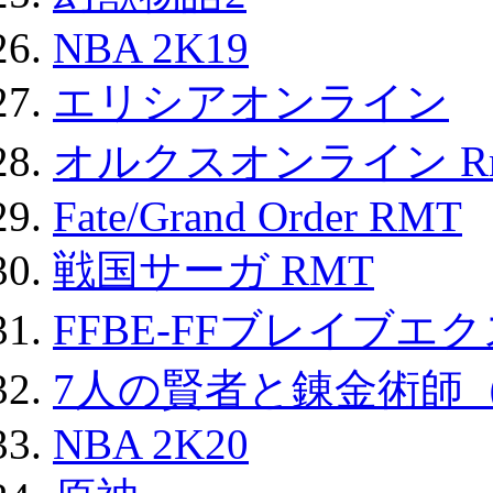
NBA 2K19
エリシアオンライン
オルクスオンライン R
Fate/Grand Order RMT
戦国サーガ RMT
FFBE-FFブレイブエ
7人の賢者と錬金術師
NBA 2K20