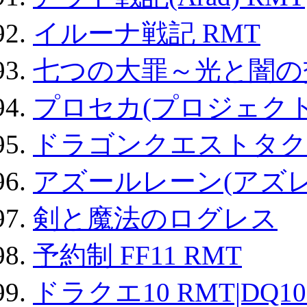
イルーナ戦記 RMT
七つの大罪～光と闇の
プロセカ(プロジェク
ドラゴンクエストタク
アズールレーン(アズレ
剣と魔法のログレス
予約制 FF11 RMT
ドラクエ10 RMT|DQ10