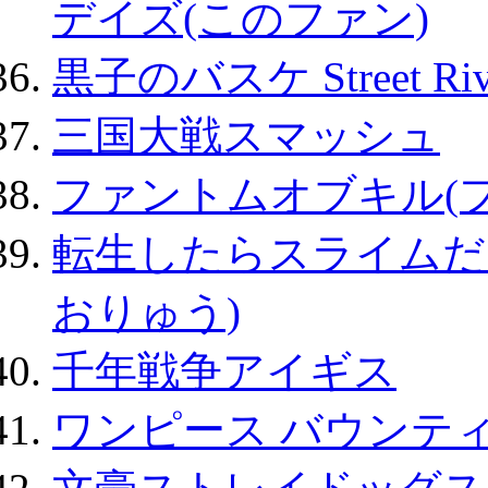
デイズ(このファン)
黒子のバスケ Street Ri
三国大戦スマッシュ
ファントムオブキル(
転生したらスライムだ
おりゅう)
千年戦争アイギス
ワンピース バウンテ