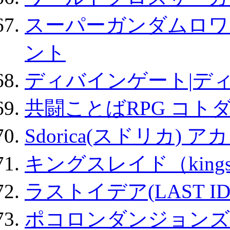
スーパーガンダムロワ
ント
ディバインゲート|デ
共闘ことばRPG コト
Sdorica(スドリカ) 
キングスレイド（kin
ラストイデア(LAST ID
ポコロンダンジョンズ 