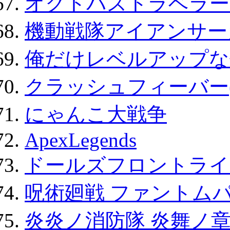
オクトパストラベラー
機動戦隊アイアンサー
俺だけレベルアップな件
クラッシュフィーバー
にゃんこ大戦争
ApexLegends
ドールズフロントライ
呪術廻戦 ファントムパ
炎炎ノ消防隊 炎舞ノ