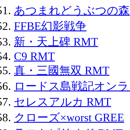
あつまれどうぶつの森
FFBE幻影戦争
新・天上碑 RMT
C9 RMT
真・三國無双 RMT
ロードス島戦記オンライ
セレスアルカ RMT
クローズ×worst GREE