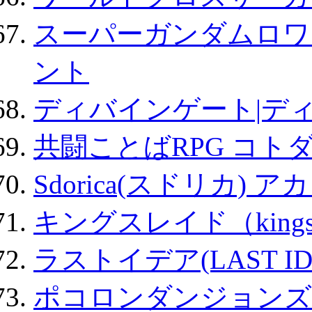
スーパーガンダムロワ
ント
ディバインゲート|デ
共闘ことばRPG コト
Sdorica(スドリカ) 
キングスレイド（kin
ラストイデア(LAST ID
ポコロンダンジョンズ 