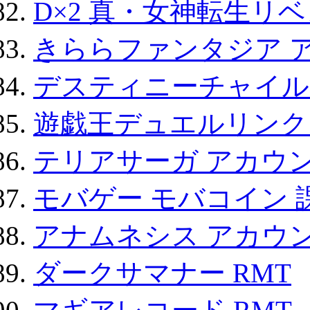
D×2 真・女神転生リ
きららファンタジア 
デスティニーチャイル
遊戯王デュエルリンクス
テリアサーガ アカウ
モバゲー モバコイン 
アナムネシス アカウ
ダークサマナー RMT