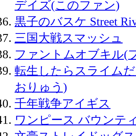
デイズ(このファン)
黒子のバスケ Street Ri
三国大戦スマッシュ
ファントムオブキル(
転生したらスライムだ
おりゅう)
千年戦争アイギス
ワンピース バウンテ