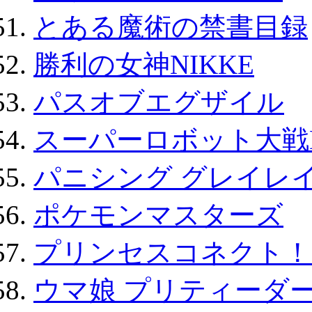
とある魔術の禁書目録
勝利の女神NIKKE
パスオブエグザイル
スーパーロボット大戦D
パニシング グレイレイ
ポケモンマスターズ
プリンセスコネクト！Re:
ウマ娘 プリティーダー