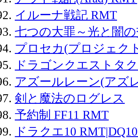
イルーナ戦記 RMT
七つの大罪～光と闇の
プロセカ(プロジェク
ドラゴンクエストタク
アズールレーン(アズレ
剣と魔法のログレス
予約制 FF11 RMT
ドラクエ10 RMT|DQ10