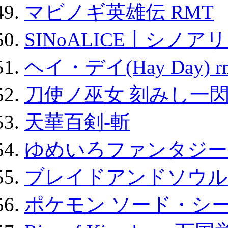
マビノギ英雄伝 RMT
SINoALICE丨シノア
ヘイ・デイ(Hay Day) r
刀使ノ巫女 刻みし一閃
天華百剣-斬
ゆめいろファンタジー
ブレイドアンドソウル
ポケモン ソード・シー