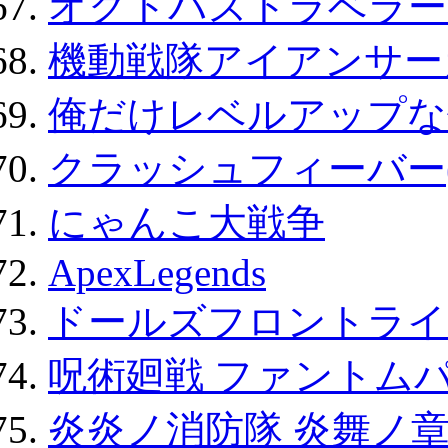
オクトパストラベラー
機動戦隊アイアンサー
俺だけレベルアップな件
クラッシュフィーバー
にゃんこ大戦争
ApexLegends
ドールズフロントライ
呪術廻戦 ファントムパ
炎炎ノ消防隊 炎舞ノ