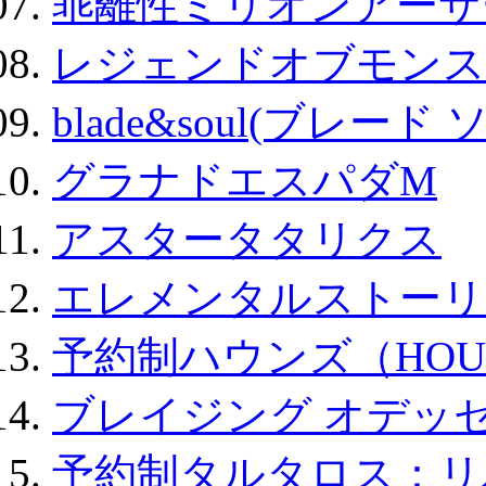
乖離性ミリオンアーサー
レジェンドオブモンスタ
blade&soul(ブレード 
グラナドエスパダM
アスタータタリクス
エレメンタルストーリ
予約制ハウンズ（HOU
ブレイジング オデッセ
予約制タルタロス：リバ