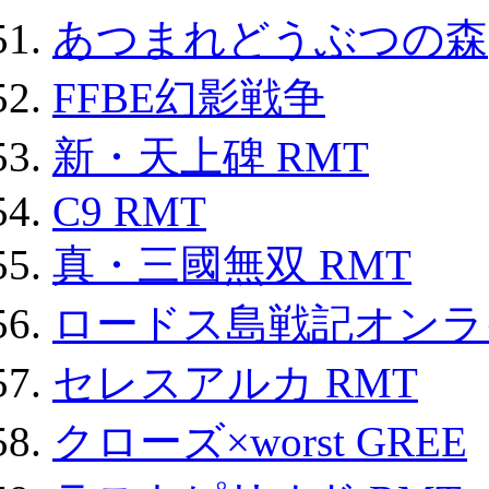
あつまれどうぶつの森
FFBE幻影戦争
新・天上碑 RMT
C9 RMT
真・三國無双 RMT
ロードス島戦記オンライ
セレスアルカ RMT
クローズ×worst GREE