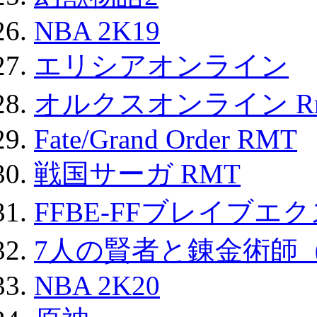
NBA 2K19
エリシアオンライン
オルクスオンライン R
Fate/Grand Order RMT
戦国サーガ RMT
FFBE-FFブレイブエ
7人の賢者と錬金術師
NBA 2K20