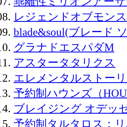
乖離性ミリオンアーサー
レジェンドオブモンスタ
blade&soul(ブレード 
グラナドエスパダM
アスタータタリクス
エレメンタルストーリ
予約制ハウンズ（HOU
ブレイジング オデッセ
予約制タルタロス：リバ