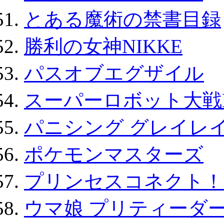
とある魔術の禁書目録
勝利の女神NIKKE
パスオブエグザイル
スーパーロボット大戦D
パニシング グレイレイ
ポケモンマスターズ
プリンセスコネクト！Re:
ウマ娘 プリティーダー