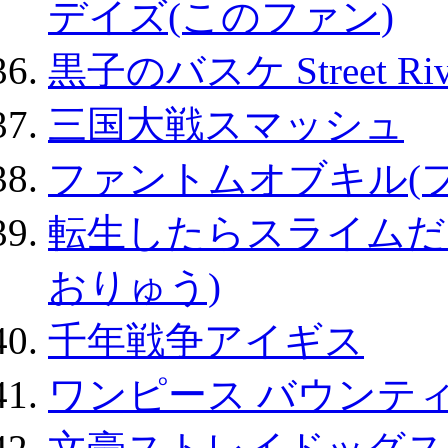
デイズ(このファン)
黒子のバスケ Street Ri
三国大戦スマッシュ
ファントムオブキル(
転生したらスライムだ
おりゅう)
千年戦争アイギス
ワンピース バウンテ