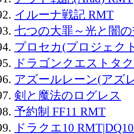
イルーナ戦記 RMT
七つの大罪～光と闇の
プロセカ(プロジェク
ドラゴンクエストタク
アズールレーン(アズレ
剣と魔法のログレス
予約制 FF11 RMT
ドラクエ10 RMT|DQ10