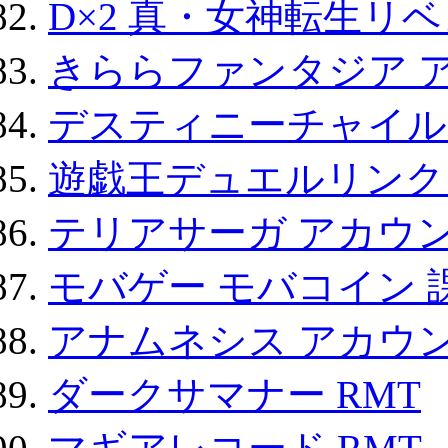
D×2 真・女神転生リ
きららファンタジア 
デスティニーチャイル
遊戯王デュエルリンクス
テリアサーガ アカウ
モバゲー モバコイン 
アナムネシス アカウ
ダークサマナー RMT