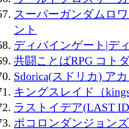
スーパーガンダムロワ
ント
ディバインゲート|デ
共闘ことばRPG コト
Sdorica(スドリカ) 
キングスレイド（kin
ラストイデア(LAST ID
ポコロンダンジョンズ 