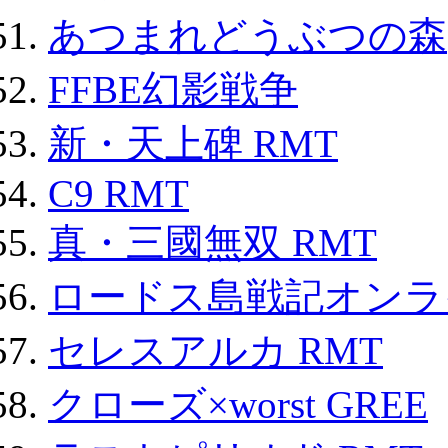
あつまれどうぶつの森
FFBE幻影戦争
新・天上碑 RMT
C9 RMT
真・三國無双 RMT
ロードス島戦記オンライ
セレスアルカ RMT
クローズ×worst GREE