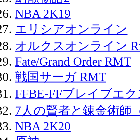
NBA 2K19
エリシアオンライン
オルクスオンライン R
Fate/Grand Order RMT
戦国サーガ RMT
FFBE-FFブレイブエ
7人の賢者と錬金術師
NBA 2K20