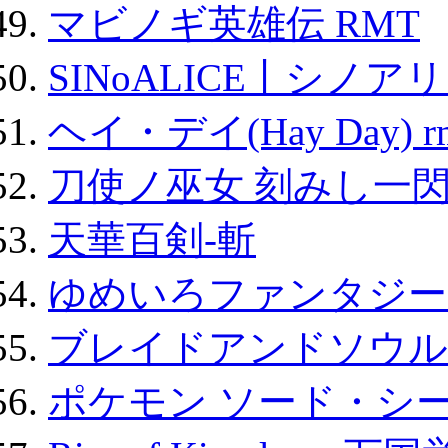
マビノギ英雄伝 RMT
SINoALICE丨シノア
ヘイ・デイ(Hay Day) r
刀使ノ巫女 刻みし一閃
天華百剣-斬
ゆめいろファンタジー
ブレイドアンドソウル
ポケモン ソード・シー