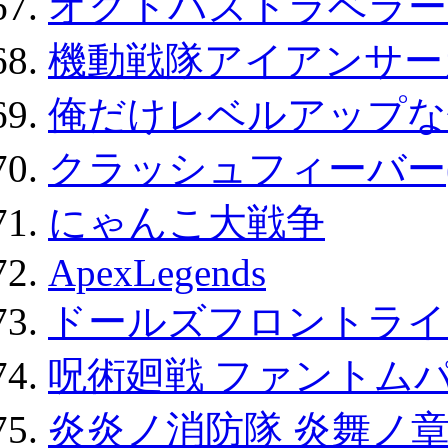
オクトパストラベラー
機動戦隊アイアンサー
俺だけレベルアップな件
クラッシュフィーバー
にゃんこ大戦争
ApexLegends
ドールズフロントライ
呪術廻戦 ファントムパ
炎炎ノ消防隊 炎舞ノ