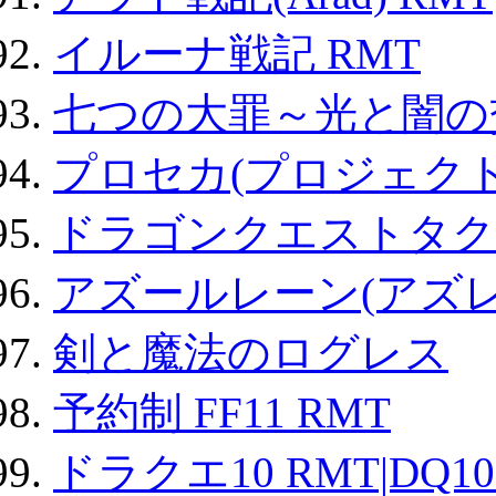
イルーナ戦記 RMT
七つの大罪～光と闇の
プロセカ(プロジェク
ドラゴンクエストタク
アズールレーン(アズレ
剣と魔法のログレス
予約制 FF11 RMT
ドラクエ10 RMT|DQ10