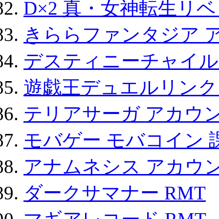
D×2 真・女神転生リ
きららファンタジア 
デスティニーチャイル
遊戯王デュエルリンクス
テリアサーガ アカウ
モバゲー モバコイン 
アナムネシス アカウ
ダークサマナー RMT