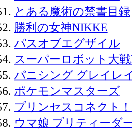
とある魔術の禁書目録
勝利の女神NIKKE
パスオブエグザイル
スーパーロボット大戦D
パニシング グレイレイ
ポケモンマスターズ
プリンセスコネクト！Re:
ウマ娘 プリティーダー