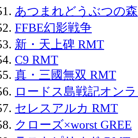
あつまれどうぶつの森
FFBE幻影戦争
新・天上碑 RMT
C9 RMT
真・三國無双 RMT
ロードス島戦記オンライ
セレスアルカ RMT
クローズ×worst GREE