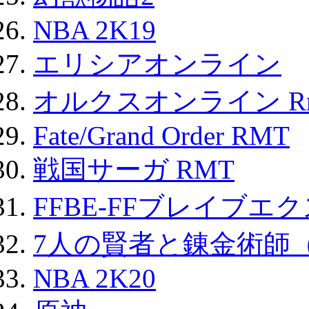
NBA 2K19
エリシアオンライン
オルクスオンライン R
Fate/Grand Order RMT
戦国サーガ RMT
FFBE-FFブレイブエ
7人の賢者と錬金術師
NBA 2K20