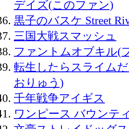
デイズ(このファン)
黒子のバスケ Street Ri
三国大戦スマッシュ
ファントムオブキル(
転生したらスライムだ
おりゅう)
千年戦争アイギス
ワンピース バウンテ