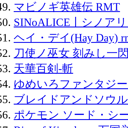
マビノギ英雄伝 RMT
SINoALICE丨シノア
ヘイ・デイ(Hay Day) r
刀使ノ巫女 刻みし一閃
天華百剣-斬
ゆめいろファンタジー
ブレイドアンドソウル
ポケモン ソード・シー