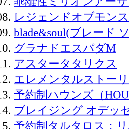
乖離性ミリオンアーサー
レジェンドオブモンスタ
blade&soul(ブレード 
グラナドエスパダM
アスタータタリクス
エレメンタルストーリ
予約制ハウンズ（HOU
ブレイジング オデッセ
予約制タルタロス：リバ