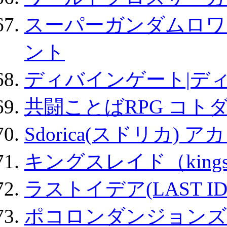
スーパーガンダムロワ
ント
ディバインゲート|デ
共闘ことばRPG コト
Sdorica(スドリカ) 
キングスレイド（kin
ラストイデア(LAST ID
ポコロンダンジョンズ 