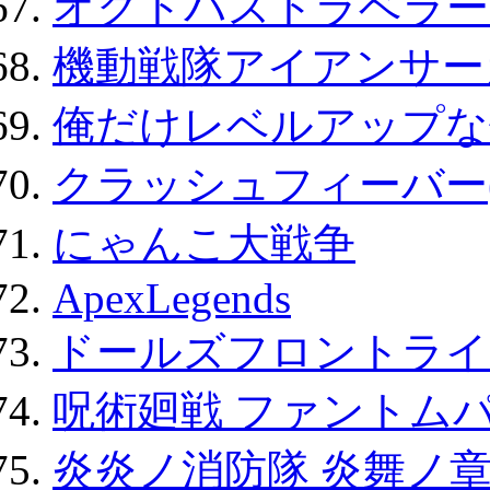
オクトパストラベラー
機動戦隊アイアンサー
俺だけレベルアップな件
クラッシュフィーバー
にゃんこ大戦争
ApexLegends
ドールズフロントライ
呪術廻戦 ファントムパ
炎炎ノ消防隊 炎舞ノ