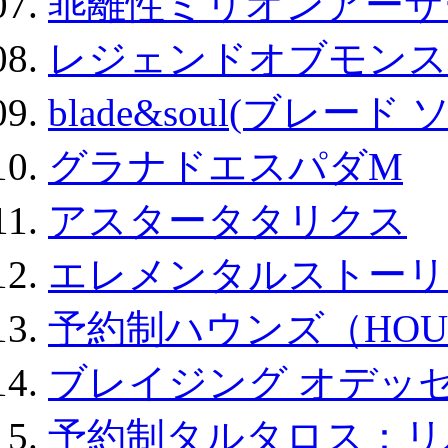
乖離性ミリオンアーサー
レジェンドオブモンスタ
blade&soul(ブレード 
グラナドエスパダM
アスタータタリクス
エレメンタルストーリ
予約制ハウンズ（HOU
ブレイジング オデッセ
予約制タルタロス：リバ