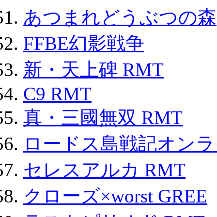
あつまれどうぶつの森
FFBE幻影戦争
新・天上碑 RMT
C9 RMT
真・三國無双 RMT
ロードス島戦記オンライ
セレスアルカ RMT
クローズ×worst GREE