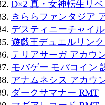
D×2 真・女神転生リ
きららファンタジア 
デスティニーチャイル
遊戯王デュエルリンクス
テリアサーガ アカウ
モバゲー モバコイン 
アナムネシス アカウ
ダークサマナー RMT