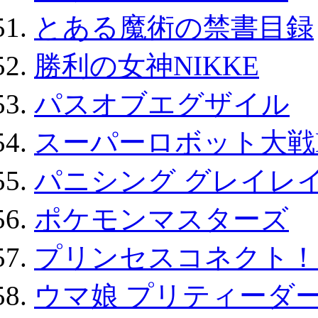
とある魔術の禁書目録
勝利の女神NIKKE
パスオブエグザイル
スーパーロボット大戦D
パニシング グレイレイ
ポケモンマスターズ
プリンセスコネクト！Re:
ウマ娘 プリティーダー