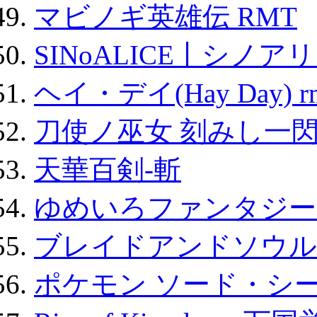
マビノギ英雄伝 RMT
SINoALICE丨シノア
ヘイ・デイ(Hay Day) r
刀使ノ巫女 刻みし一閃
天華百剣-斬
ゆめいろファンタジー
ブレイドアンドソウル
ポケモン ソード・シー