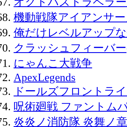
オクトパストラベラー
機動戦隊アイアンサー
俺だけレベルアップな件
クラッシュフィーバー
にゃんこ大戦争
ApexLegends
ドールズフロントライ
呪術廻戦 ファントムパ
炎炎ノ消防隊 炎舞ノ