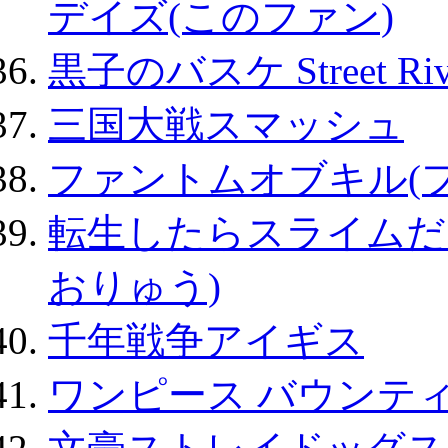
デイズ(このファン)
黒子のバスケ Street Ri
三国大戦スマッシュ
ファントムオブキル(
転生したらスライムだ
おりゅう)
千年戦争アイギス
ワンピース バウンテ