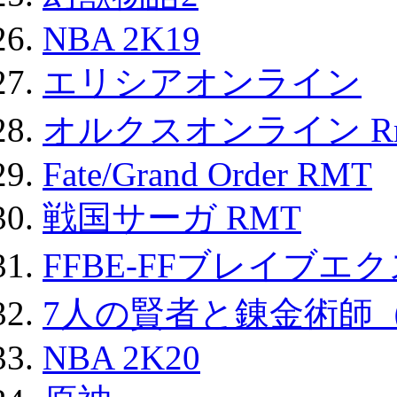
NBA 2K19
エリシアオンライン
オルクスオンライン R
Fate/Grand Order RMT
戦国サーガ RMT
FFBE-FFブレイブエ
7人の賢者と錬金術師
NBA 2K20