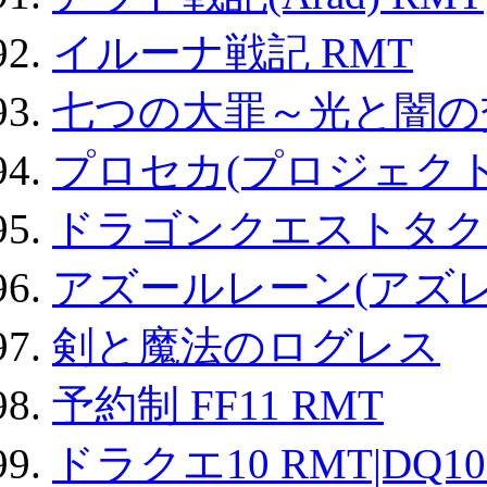
イルーナ戦記 RMT
七つの大罪～光と闇の
プロセカ(プロジェク
ドラゴンクエストタク
アズールレーン(アズレ
剣と魔法のログレス
予約制 FF11 RMT
ドラクエ10 RMT|DQ10