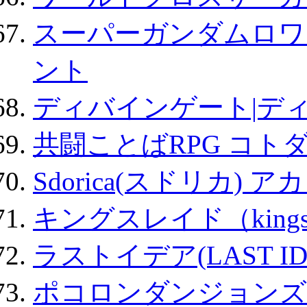
スーパーガンダムロワ
ント
ディバインゲート|デ
共闘ことばRPG コト
Sdorica(スドリカ) 
キングスレイド（kin
ラストイデア(LAST ID
ポコロンダンジョンズ 