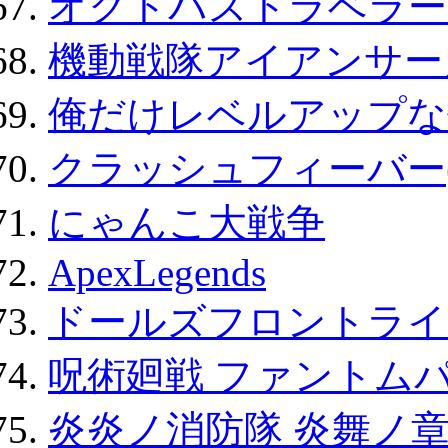
オクトパストラベラー
機動戦隊アイアンサー
俺だけレベルアップな件
クラッシュフィーバー
にゃんこ大戦争
ApexLegends
ドールズフロントライ
呪術廻戦 ファントムパ
炎炎ノ消防隊 炎舞ノ