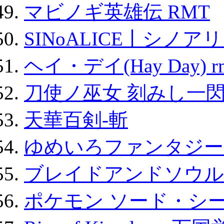
マビノギ英雄伝 RMT
SINoALICE丨シノア
ヘイ・デイ(Hay Day) r
刀使ノ巫女 刻みし一閃
天華百剣-斬
ゆめいろファンタジー
ブレイドアンドソウル
ポケモン ソード・シー