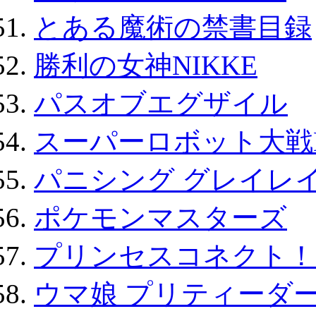
とある魔術の禁書目録
勝利の女神NIKKE
パスオブエグザイル
スーパーロボット大戦D
パニシング グレイレイ
ポケモンマスターズ
プリンセスコネクト！Re:
ウマ娘 プリティーダー