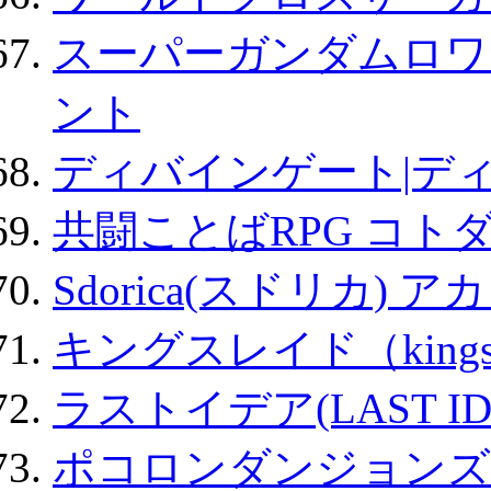
スーパーガンダムロワ
ント
ディバインゲート|デ
共闘ことばRPG コト
Sdorica(スドリカ) 
キングスレイド（kin
ラストイデア(LAST ID
ポコロンダンジョンズ 