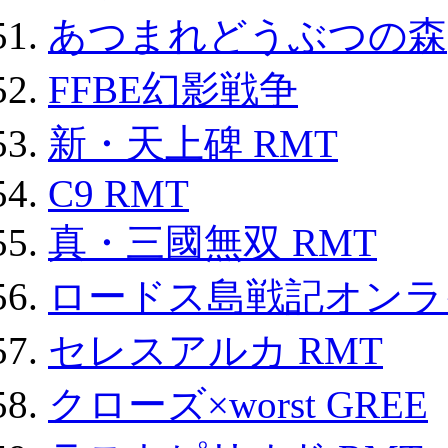
あつまれどうぶつの森
FFBE幻影戦争
新・天上碑 RMT
C9 RMT
真・三國無双 RMT
ロードス島戦記オンライ
セレスアルカ RMT
クローズ×worst GREE