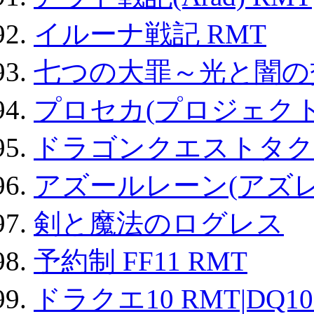
イルーナ戦記 RMT
七つの大罪～光と闇の
プロセカ(プロジェク
ドラゴンクエストタク
アズールレーン(アズレ
剣と魔法のログレス
予約制 FF11 RMT
ドラクエ10 RMT|DQ10