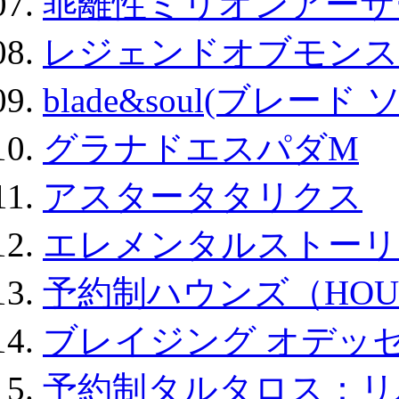
乖離性ミリオンアーサー
レジェンドオブモンスタ
blade&soul(ブレード 
グラナドエスパダM
アスタータタリクス
エレメンタルストーリ
予約制ハウンズ（HOU
ブレイジング オデッセ
予約制タルタロス：リバ