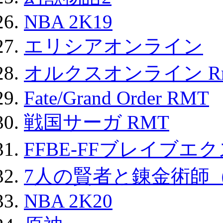
NBA 2K19
エリシアオンライン
オルクスオンライン R
Fate/Grand Order RMT
戦国サーガ RMT
FFBE-FFブレイブエ
7人の賢者と錬金術師
NBA 2K20