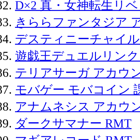
D×2 真・女神転生リ
きららファンタジア 
デスティニーチャイル
遊戯王デュエルリンクス
テリアサーガ アカウ
モバゲー モバコイン 
アナムネシス アカウ
ダークサマナー RMT