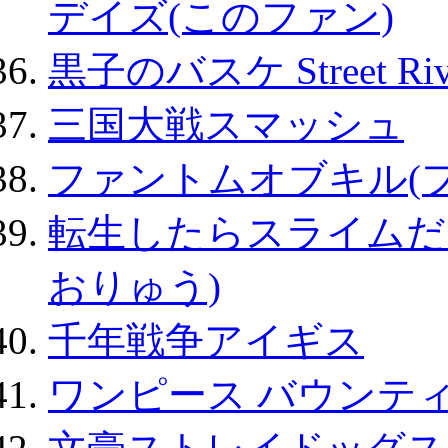
デイズ(このファン)
黒子のバスケ Street Ri
三国大戦スマッシュ
ファントムオブキル(
転生したらスライムだ
おりゅう)
千年戦争アイギス
ワンピース バウンテ