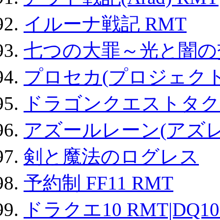
イルーナ戦記 RMT
七つの大罪～光と闇の
プロセカ(プロジェク
ドラゴンクエストタク
アズールレーン(アズレ
剣と魔法のログレス
予約制 FF11 RMT
ドラクエ10 RMT|DQ10