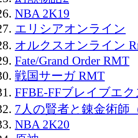
NBA 2K19
エリシアオンライン
オルクスオンライン R
Fate/Grand Order RMT
戦国サーガ RMT
FFBE-FFブレイブエ
7人の賢者と錬金術師
NBA 2K20