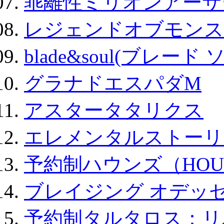
乖離性ミリオンアーサー
レジェンドオブモンスタ
blade&soul(ブレード 
グラナドエスパダM
アスタータタリクス
エレメンタルストーリ
予約制ハウンズ（HOU
ブレイジング オデッセ
予約制タルタロス：リバ