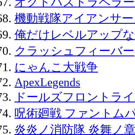
オクトパストラベラー
機動戦隊アイアンサー
俺だけレベルアップな件
クラッシュフィーバー
にゃんこ大戦争
ApexLegends
ドールズフロントライ
呪術廻戦 ファントムパ
炎炎ノ消防隊 炎舞ノ