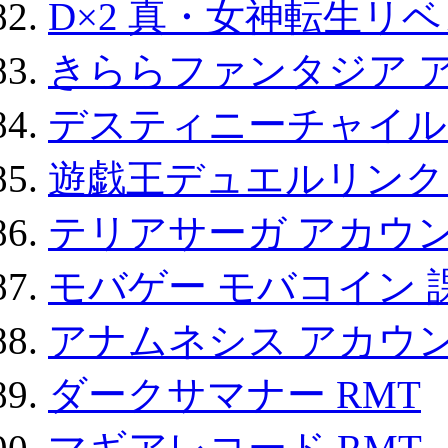
D×2 真・女神転生リ
きららファンタジア 
デスティニーチャイル
遊戯王デュエルリンクス
テリアサーガ アカウ
モバゲー モバコイン 
アナムネシス アカウ
ダークサマナー RMT