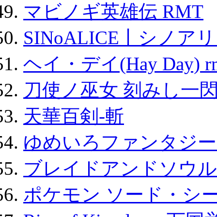
マビノギ英雄伝 RMT
SINoALICE丨シノア
ヘイ・デイ(Hay Day) r
刀使ノ巫女 刻みし一閃
天華百剣-斬
ゆめいろファンタジー
ブレイドアンドソウル
ポケモン ソード・シー