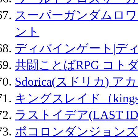
スーパーガンダムロワ
ント
ディバインゲート|デ
共闘ことばRPG コト
Sdorica(スドリカ) 
キングスレイド（kin
ラストイデア(LAST ID
ポコロンダンジョンズ 