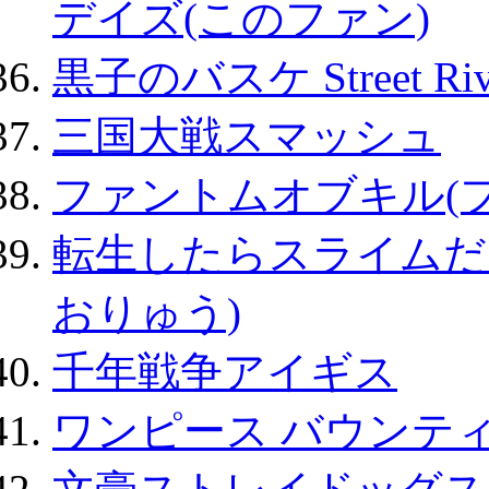
デイズ(このファン)
黒子のバスケ Street Ri
三国大戦スマッシュ
ファントムオブキル(
転生したらスライムだ
おりゅう)
千年戦争アイギス
ワンピース バウンテ