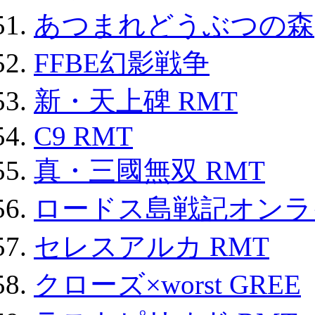
あつまれどうぶつの森
FFBE幻影戦争
新・天上碑 RMT
C9 RMT
真・三國無双 RMT
ロードス島戦記オンライ
セレスアルカ RMT
クローズ×worst GREE