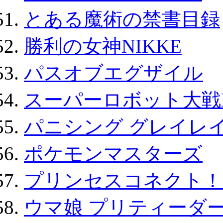
とある魔術の禁書目録
勝利の女神NIKKE
パスオブエグザイル
スーパーロボット大戦D
パニシング グレイレイ
ポケモンマスターズ
プリンセスコネクト！Re:
ウマ娘 プリティーダー