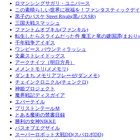
ロマンシングサガリ・ユニバース
この素晴らしい世界に祝福を！ファンタスティックデイズ
黒子のバスケ Street Rivals(黒バスSR)
三国大戦スマッシュ
ファントムオブキル(ファンキル)
転生したらスライムだった件 魔王と竜の建国譚(まおり
千年戦争アイギス
ワンピース バウンティラッシュ
文豪ストレイドッグス
アークナイツ（明日方舟）
メメントモリ(メメモリ)
ダンまち メモリアフレーゼ(ダンメモ)
チェインクロニクル(チェンクロ)
神姫プロジェクト
魔界戦記ディスガイア
エバーテイル
プリストンテールＭ
とある魔術の禁書目録
勝利の女神NIKKE
パスオブエグザイル
スーパーロボット大戦DD(スパロボDD)