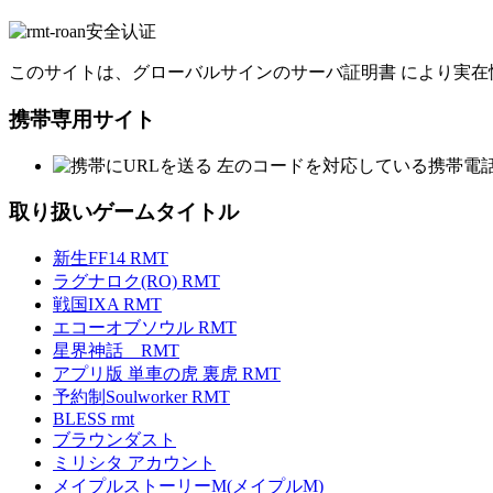
このサイトは、グローバルサインのサーバ証明書 により実在
携帯専用サイト
左のコードを対応している携帯電
取り扱いゲームタイトル
新生FF14 RMT
ラグナロク(RO) RMT
戦国IXA RMT
エコーオブソウル RMT
星界神話 RMT
アプリ版 単車の虎 裏虎 RMT
予約制Soulworker RMT
BLESS rmt
ブラウンダスト
ミリシタ アカウント
メイプルストーリーM(メイプルM)