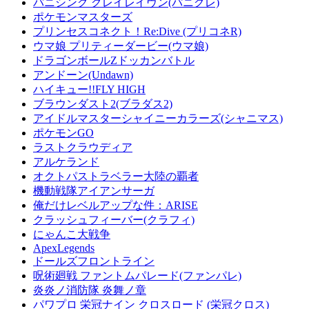
パニシング グレイレイヴン(パニグレ)
ポケモンマスターズ
プリンセスコネクト！Re:Dive (プリコネR)
ウマ娘 プリティーダービー(ウマ娘)
ドラゴンボールZドッカンバトル
アンドーン(Undawn)
ハイキュー!!FLY HIGH
ブラウンダスト2(ブラダス2)
アイドルマスターシャイニーカラーズ(シャニマス)
ポケモンGO
ラストクラウディア
アルケランド
オクトパストラベラー大陸の覇者
機動戦隊アイアンサーガ
俺だけレベルアップな件：ARISE
クラッシュフィーバー(クラフィ)
にゃんこ大戦争
ApexLegends
ドールズフロントライン
呪術廻戦 ファントムパレード(ファンパレ)
炎炎ノ消防隊 炎舞ノ章
パワプロ 栄冠ナイン クロスロード (栄冠クロス)