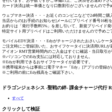
を行います、お手数ですがご準備の上、ご決済をお進め下さ
カード決済は統一単価となり口数割引がございませんので予
ウェブマネー決済
・・・お近くのコンビニなどで24時間ご購
当店からの[お手続のお知らせ]メールにプリペイド番号16桁
お釣りは「発行手数料5%」を差し引いて、新規プリペイド発
特定サイト用プリペイドはご利用いただけませんので予めご
モバイルEDY決済
・・・Edyがチャージされたおさいふケー
ご注文時にご登録頂いた、おサイフケータイに決済用URL
アイオン RMT営業時間内のご入金はすぐに確認・当日取引
※パソコンでのEdy支払には対応しておりません。
※Edyが利用できるおサイフケータイが必要です。
※携帯端末からは事前に[電子マネー「Edy」]アプリの登録
※ご利用の前にEdy残高をご確認下さい。
ドラゴンジェネシス -聖戦の絆- 課金チャージ代行 R
すべて
クリックして検証