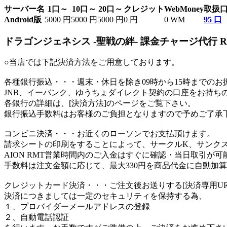
サーバー名
1口～
10口～
20口～
クレジット
WebMoney
取扱
Android版
5000 円
5000 円
5000 円
0 円
0 WM
95 口
ドラゴンジェネシス -聖戦の絆- 課金チャージ代行 
○当店では下記決済方法をご用意しております。
各種銀行振込
・・・週末・休日を除き09時から15時までの
JNB、イーバンク、ゆうちょダイレクト契約の口座をお持ち
各銀行の詳細は、[決済方法]のページをご覧下さい。
銀行振込手数料はお客様のご負担となりますので予めご了承
コンビニ決済
・・・お近くのローソンでお支払頂けます。
請求シートの印刷をすることによって、サークルK、サンク
AION RMT営業時間内のご入金はすぐに確認・当日取引が可
手数料は注文金額に応じて、最大330円を商品代金に自動加
クレジットカード決済
・・・ご注文後お送りする[決済専用U
決済につきましては一定のセキュリティを保持する為、
１、プロバイダーメールアドレスの登録
２、自動電話認証