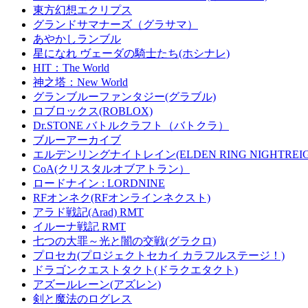
東方幻想エクリプス
グランドサマナーズ（グラサマ）
あやかしランブル
星になれ ヴェーダの騎士たち(ホシナレ)
HIT：The World
神之塔：New World
グランブルーファンタジー(グラブル)
ロブロックス(ROBLOX)
Dr.STONE バトルクラフト（バトクラ）
ブルーアーカイブ
エルデンリングナイトレイン(ELDEN RING NIGHTREIG
CoA(クリスタルオブアトラン）
ロードナイン : LORDNINE
RFオンネク(RFオンラインネクスト)
アラド戦記(Arad) RMT
イルーナ戦記 RMT
七つの大罪～光と闇の交戦(グラクロ)
プロセカ(プロジェクトセカイ カラフルステージ！)
ドラゴンクエストタクト(ドラクエタクト)
アズールレーン(アズレン)
剣と魔法のログレス