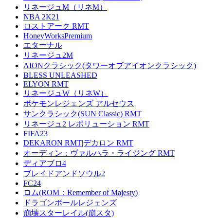
リネージュM（リネM）
NBA 2K21
ロストアーク RMT
HoneyWorksPremium
エターナル
リネージュ2M
AIONクラシック(タワーオブアイオンクラシック)
BLESS UNLEASHED
ELYON RMT
リネージュW（リネW）
ポケモンレジェンズ アルセウス
サンクラシック(SUN Classic) RMT
リネージュ2 レボリューション RMT
FIFA23
DEKARON RMT|デカロン RMT
オーディン：ヴァルハラ・ライジング RMT
ディアブロ4
ブレイドアンドソウル2
FC24
ロム(ROM：Remember of Majesty)
ドラゴンボールレジェンズ
崩壊スターレイル(崩スタ)