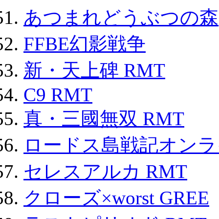
あつまれどうぶつの森
FFBE幻影戦争
新・天上碑 RMT
C9 RMT
真・三國無双 RMT
ロードス島戦記オンライ
セレスアルカ RMT
クローズ×worst GREE