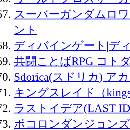
スーパーガンダムロワ
ント
ディバインゲート|デ
共闘ことばRPG コト
Sdorica(スドリカ) 
キングスレイド（kin
ラストイデア(LAST ID
ポコロンダンジョンズ 