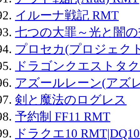
イルーナ戦記 RMT
七つの大罪～光と闇の
プロセカ(プロジェク
ドラゴンクエストタク
アズールレーン(アズレ
剣と魔法のログレス
予約制 FF11 RMT
ドラクエ10 RMT|DQ10