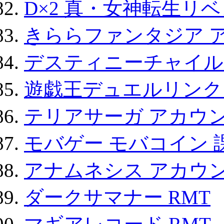
D×2 真・女神転生リ
きららファンタジア 
デスティニーチャイル
遊戯王デュエルリンクス
テリアサーガ アカウ
モバゲー モバコイン 
アナムネシス アカウ
ダークサマナー RMT