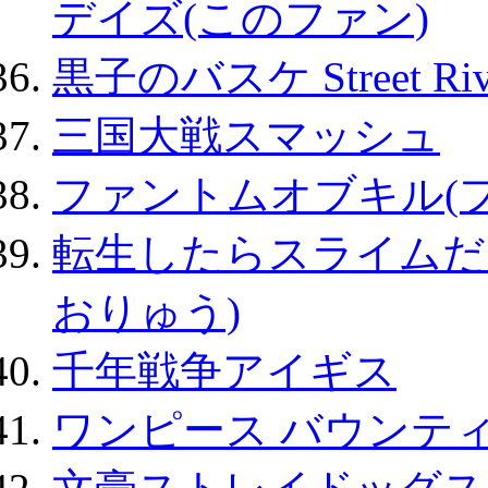
デイズ(このファン)
黒子のバスケ Street Ri
三国大戦スマッシュ
ファントムオブキル(
転生したらスライムだ
おりゅう)
千年戦争アイギス
ワンピース バウンテ