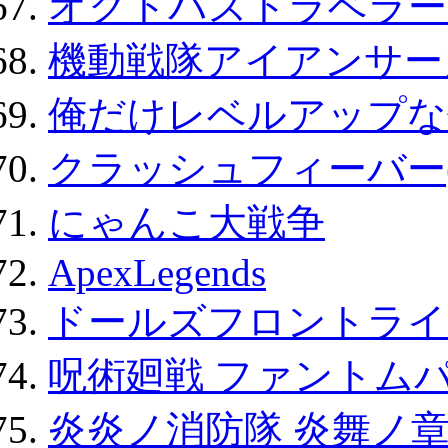
オクトパストラベラー
機動戦隊アイアンサー
俺だけレベルアップな件
クラッシュフィーバー
にゃんこ大戦争
ApexLegends
ドールズフロントライ
呪術廻戦 ファントムパ
炎炎ノ消防隊 炎舞ノ