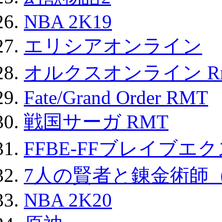
NBA 2K19
エリシアオンライン
オルクスオンライン R
Fate/Grand Order RMT
戦国サーガ RMT
FFBE-FFブレイブエ
7人の賢者と錬金術師
NBA 2K20