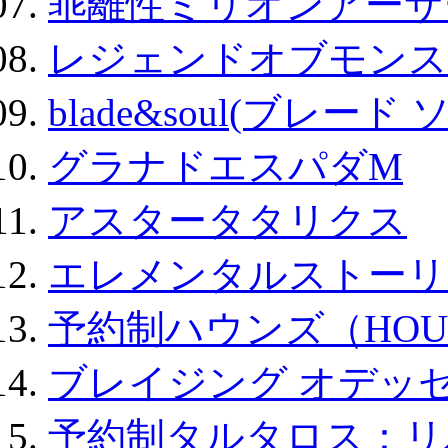
乖離性ミリオンアーサー
レジェンドオブモンスタ
blade&soul(ブレード 
グラナドエスパダM
アスタータタリクス
エレメンタルストーリ
予約制ハウンズ（HOU
ブレイジング オデッセ
予約制タルタロス：リバ