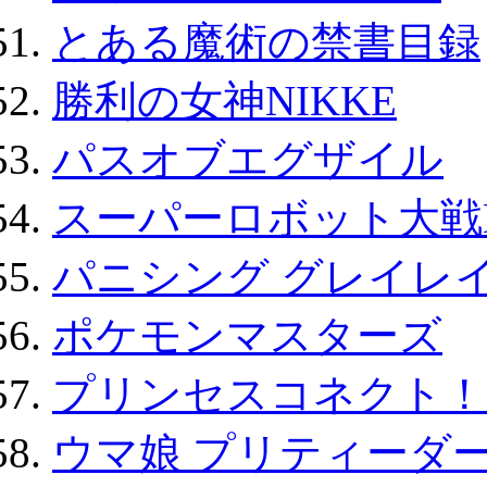
とある魔術の禁書目録
勝利の女神NIKKE
パスオブエグザイル
スーパーロボット大戦D
パニシング グレイレイ
ポケモンマスターズ
プリンセスコネクト！Re:
ウマ娘 プリティーダー