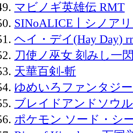
マビノギ英雄伝 RMT
SINoALICE丨シノア
ヘイ・デイ(Hay Day) r
刀使ノ巫女 刻みし一閃
天華百剣-斬
ゆめいろファンタジー
ブレイドアンドソウル
ポケモン ソード・シー