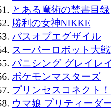
とある魔術の禁書目録
勝利の女神NIKKE
パスオブエグザイル
スーパーロボット大戦D
パニシング グレイレイ
ポケモンマスターズ
プリンセスコネクト！Re:
ウマ娘 プリティーダー