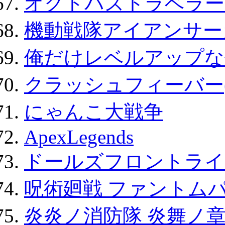
オクトパストラベラー
機動戦隊アイアンサー
俺だけレベルアップな件
クラッシュフィーバー
にゃんこ大戦争
ApexLegends
ドールズフロントライ
呪術廻戦 ファントムパ
炎炎ノ消防隊 炎舞ノ