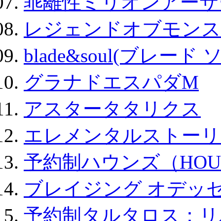
乖離性ミリオンアーサー
レジェンドオブモンスタ
blade&soul(ブレード 
グラナドエスパダM
アスタータタリクス
エレメンタルストーリ
予約制ハウンズ（HOU
ブレイジング オデッセ
予約制タルタロス：リバ