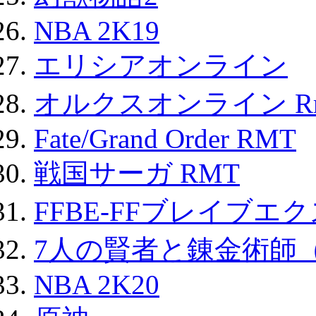
NBA 2K19
エリシアオンライン
オルクスオンライン R
Fate/Grand Order RMT
戦国サーガ RMT
FFBE-FFブレイブエ
7人の賢者と錬金術師
NBA 2K20