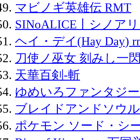
マビノギ英雄伝 RMT
SINoALICE丨シノア
ヘイ・デイ(Hay Day) r
刀使ノ巫女 刻みし一閃
天華百剣-斬
ゆめいろファンタジー
ブレイドアンドソウル
ポケモン ソード・シー