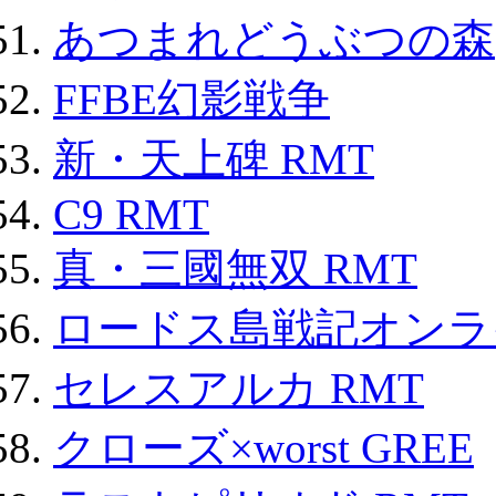
あつまれどうぶつの森
FFBE幻影戦争
新・天上碑 RMT
C9 RMT
真・三國無双 RMT
ロードス島戦記オンライ
セレスアルカ RMT
クローズ×worst GREE