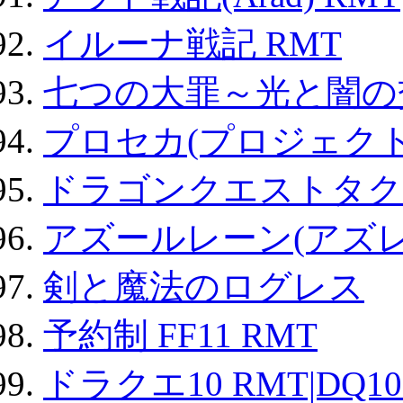
イルーナ戦記 RMT
七つの大罪～光と闇の
プロセカ(プロジェク
ドラゴンクエストタク
アズールレーン(アズレ
剣と魔法のログレス
予約制 FF11 RMT
ドラクエ10 RMT|DQ10