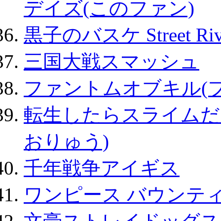
デイズ(このファン)
黒子のバスケ Street Ri
三国大戦スマッシュ
ファントムオブキル(
転生したらスライムだ
おりゅう)
千年戦争アイギス
ワンピース バウンテ