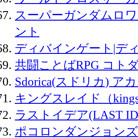
スーパーガンダムロワ
ント
ディバインゲート|デ
共闘ことばRPG コト
Sdorica(スドリカ) 
キングスレイド（kin
ラストイデア(LAST ID
ポコロンダンジョンズ 