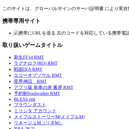
このサイトは、グローバルサインのサーバ証明書 により実在
携帯専用サイト
左のコードを対応している携帯電
取り扱いゲームタイトル
新生FF14 RMT
ラグナロク(RO) RMT
戦国IXA RMT
エコーオブソウル RMT
星界神話 RMT
アプリ版 単車の虎 裏虎 RMT
予約制Soulworker RMT
BLESS rmt
ブラウンダスト
ミリシタ アカウント
メイプルストーリーM(メイプルM)
リネージュM（リネM）
NBA 2K21