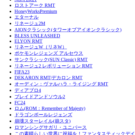
ロストアーク RMT
HoneyWorksPremium
エターナル
リネージュ2M
AIONクラシック(タワーオブアイオンクラシック)
BLESS UNLEASHED
ELYON RMT
リネージュW（リネW）
ポケモンレジェンズ アルセウス
サンクラシック(SUN Classic) RMT
リネージュ2 レボリューション RMT
FIFA23
DEKARON RMT|デカロン RMT
オーディン：ヴァルハラ・ライジング RMT
ディアブロ4
ブレイドアンドソウル2
FC24
ロム(ROM：Remember of Majesty)
ドラゴンボールレジェンズ
崩壊スターレイル(崩スタ)
ロマンシングサガリ・ユニバース
この素晴らしい世界に祝福を！ファンタスティックデイズ