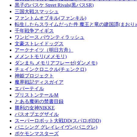
黒子のバスケ Street Rivals(黒バスSR)
三国大戦スマッシュ
ファントムオブキル(ファンキル)
転生したらスライムだった件 魔王と竜の建国譚(まおり
千年戦争アイギス
ワンピース バウンティラッシュ
文豪ストレイドッグス
アークナイツ（明日方舟）
メメントモリ(メメモリ)
ダンまち メモリアフレーゼ(ダンメモ)
チェインクロニクル(チェンクロ)
神姫プロジェクト
魔界戦記ディスガイア
エバーテイル
プリストンテールＭ
とある魔術の禁書目録
勝利の女神NIKKE
パスオブエグザイル
スーパーロボット大戦DD(スパロボDD)
パニシング グレイレイヴン(パニグレ)
ポケモンマスターズ