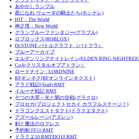
あやかしランブル
星になれ ヴェーダの騎士たち(ホシナレ)
HIT：The World
神之塔：New World
グランブルーファンタジー(グラブル)
ロブロックス(ROBLOX)
Dr.STONE バトルクラフト（バトクラ）
ブルーアーカイブ
エルデンリングナイトレイン(ELDEN RING NIGHTREIG
CoA(クリスタルオブアトラン）
ロードナイン : LORDNINE
RFオンネク(RFオンラインネクスト)
アラド戦記(Arad) RMT
イルーナ戦記 RMT
七つの大罪～光と闇の交戦(グラクロ)
プロセカ(プロジェクトセカイ カラフルステージ！)
ドラゴンクエストタクト(ドラクエタクト)
アズールレーン(アズレン)
剣と魔法のログレス
予約制 FF11 RMT
ドラクエ10 RMT|DQ10 RMT