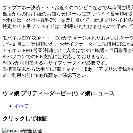
ウェブマネー決済
・・・お近くのコンビニなどで24時間ご購
当店からの[お手続のお知らせ]メールにプリペイド番号16桁
お釣りは「発行手数料5%」を差し引いて、新規プリペイド発
特定サイト用プリペイドはご利用いただけませんので予めご
モバイルEDY決済
・・・Edyがチャージされたおさいふケー
ご注文時にご登録頂いた、おサイフケータイに決済用URL
アイオン RMT営業時間内のご入金はすぐに確認・当日取引
※パソコンでのEdy支払には対応しておりません。
※Edyが利用できるおサイフケータイが必要です。
※携帯端末からは事前に[電子マネー「Edy」]アプリの登録
※ご利用の前にEdy残高をご確認下さい。
ウマ娘 プリティーダービー(ウマ娘)ニュース
すべて
クリックして検証