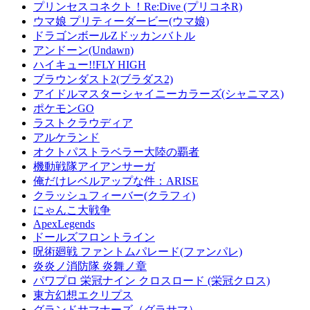
プリンセスコネクト！Re:Dive (プリコネR)
ウマ娘 プリティーダービー(ウマ娘)
ドラゴンボールZドッカンバトル
アンドーン(Undawn)
ハイキュー!!FLY HIGH
ブラウンダスト2(ブラダス2)
アイドルマスターシャイニーカラーズ(シャニマス)
ポケモンGO
ラストクラウディア
アルケランド
オクトパストラベラー大陸の覇者
機動戦隊アイアンサーガ
俺だけレベルアップな件：ARISE
クラッシュフィーバー(クラフィ)
にゃんこ大戦争
ApexLegends
ドールズフロントライン
呪術廻戦 ファントムパレード(ファンパレ)
炎炎ノ消防隊 炎舞ノ章
パワプロ 栄冠ナイン クロスロード (栄冠クロス)
東方幻想エクリプス
グランドサマナーズ（グラサマ）