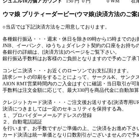
ジュエル10万個アカウント
150 円
0 円
0 WM
在
ウマ娘 プリティーダービー(ウマ娘)決済方法のご案
○当店では下記決済方法をご用意しております。
各種銀行振込
・・・週末・休日を除き09時から15時までの
JNB、イーバンク、ゆうちょダイレクト契約の口座をお持ち
各銀行の詳細は、[決済方法]のページをご覧下さい。
銀行振込手数料はお客様のご負担となりますので予めご了承
コンビニ決済
・・・お近くのローソンでお支払頂けます。
請求シートの印刷をすることによって、サークルK、サンク
AION RMT営業時間内のご入金はすぐに確認・当日取引が可
手数料は注文金額に応じて、最大330円を商品代金に自動加
クレジットカード決済
・・・ご注文後お送りする[決済専用U
決済につきましては一定のセキュリティを保持する為、
１、プロバイダーメールアドレスの登録
２、自動電話認証
を行います、お手数ですがご準備の上、ご決済をお進め下さ
カード決済は統一単価となり口数割引がございませんので予