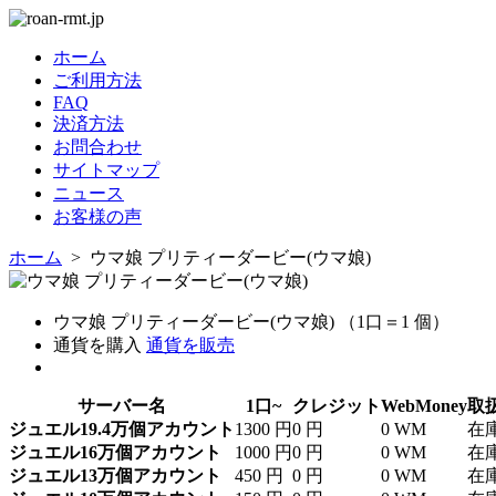
ホーム
ご利用方法
FAQ
決済方法
お問合わせ
サイトマップ
ニュース
お客様の声
ホーム
> ウマ娘 プリティーダービー(ウマ娘)
ウマ娘 プリティーダービー(ウマ娘) （1口＝1 個）
通貨を購入
通貨を販売
サーバー名
1口~
クレジット
WebMoney
取
ジュエル19.4万個アカウント
1300 円
0 円
0 WM
在
ジュエル16万個アカウント
1000 円
0 円
0 WM
在
ジュエル13万個アカウント
450 円
0 円
0 WM
在