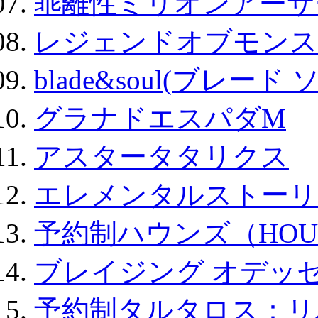
乖離性ミリオンアーサー
レジェンドオブモンスタ
blade&soul(ブレード 
グラナドエスパダM
アスタータタリクス
エレメンタルストーリ
予約制ハウンズ（HOU
ブレイジング オデッセ
予約制タルタロス：リバ