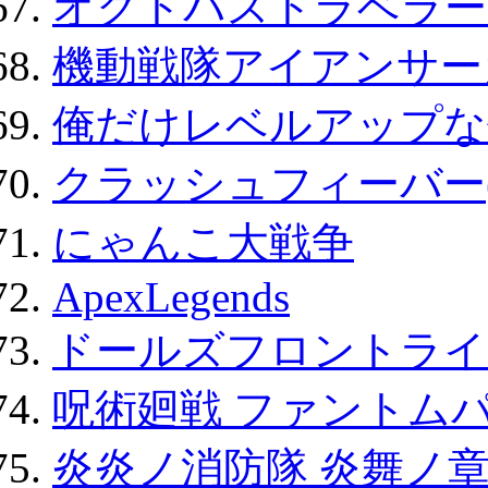
オクトパストラベラー
機動戦隊アイアンサー
俺だけレベルアップな件
クラッシュフィーバー
にゃんこ大戦争
ApexLegends
ドールズフロントライ
呪術廻戦 ファントムパ
炎炎ノ消防隊 炎舞ノ