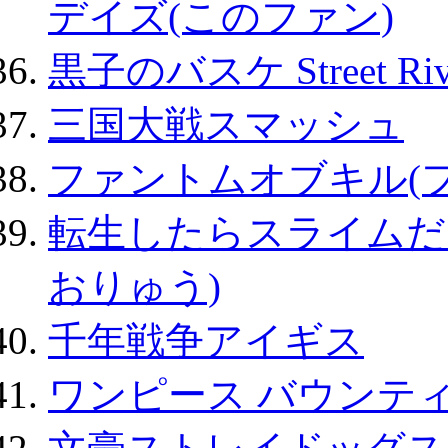
デイズ(このファン)
黒子のバスケ Street Ri
三国大戦スマッシュ
ファントムオブキル(
転生したらスライムだ
おりゅう)
千年戦争アイギス
ワンピース バウンテ