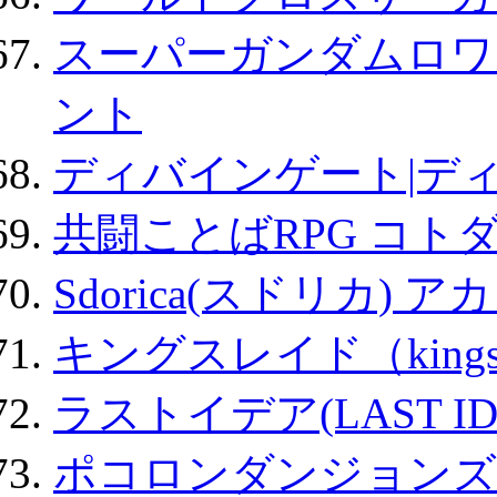
スーパーガンダムロワ
ント
ディバインゲート|デ
共闘ことばRPG コト
Sdorica(スドリカ) 
キングスレイド（kin
ラストイデア(LAST ID
ポコロンダンジョンズ 