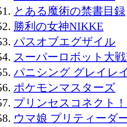
とある魔術の禁書目録
勝利の女神NIKKE
パスオブエグザイル
スーパーロボット大戦D
パニシング グレイレイ
ポケモンマスターズ
プリンセスコネクト！Re:
ウマ娘 プリティーダー