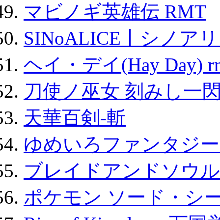
マビノギ英雄伝 RMT
SINoALICE丨シノア
ヘイ・デイ(Hay Day) r
刀使ノ巫女 刻みし一閃
天華百剣-斬
ゆめいろファンタジー
ブレイドアンドソウル
ポケモン ソード・シー