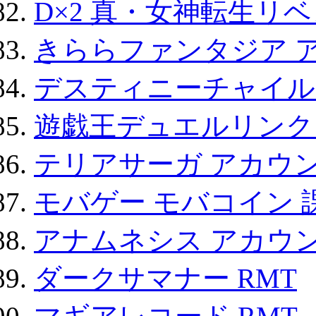
D×2 真・女神転生リ
きららファンタジア 
デスティニーチャイル
遊戯王デュエルリンクス
テリアサーガ アカウ
モバゲー モバコイン 
アナムネシス アカウ
ダークサマナー RMT