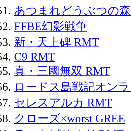
あつまれどうぶつの森
FFBE幻影戦争
新・天上碑 RMT
C9 RMT
真・三國無双 RMT
ロードス島戦記オンライ
セレスアルカ RMT
クローズ×worst GREE