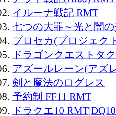
イルーナ戦記 RMT
七つの大罪～光と闇の
プロセカ(プロジェク
ドラゴンクエストタク
アズールレーン(アズレ
剣と魔法のログレス
予約制 FF11 RMT
ドラクエ10 RMT|DQ10