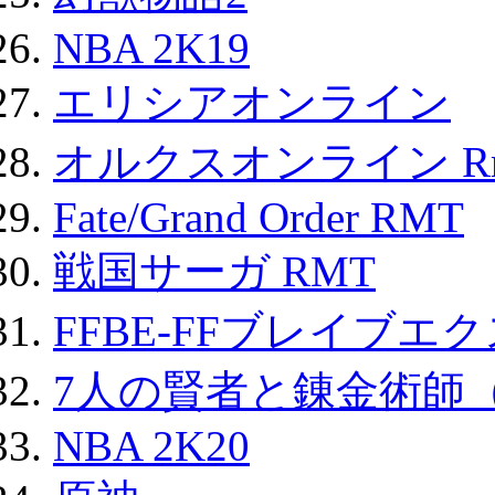
NBA 2K19
エリシアオンライン
オルクスオンライン R
Fate/Grand Order RMT
戦国サーガ RMT
FFBE-FFブレイブエ
7人の賢者と錬金術師
NBA 2K20