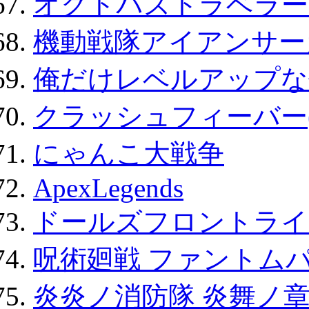
オクトパストラベラー
機動戦隊アイアンサー
俺だけレベルアップな件
クラッシュフィーバー
にゃんこ大戦争
ApexLegends
ドールズフロントライ
呪術廻戦 ファントムパ
炎炎ノ消防隊 炎舞ノ