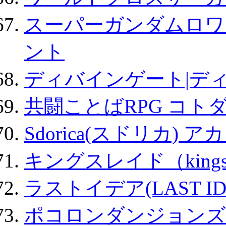
スーパーガンダムロワ
ント
ディバインゲート|デ
共闘ことばRPG コト
Sdorica(スドリカ) 
キングスレイド（kin
ラストイデア(LAST ID
ポコロンダンジョンズ 