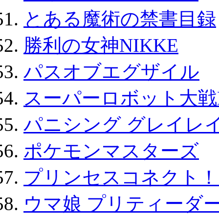
とある魔術の禁書目録
勝利の女神NIKKE
パスオブエグザイル
スーパーロボット大戦D
パニシング グレイレイ
ポケモンマスターズ
プリンセスコネクト！Re:
ウマ娘 プリティーダー