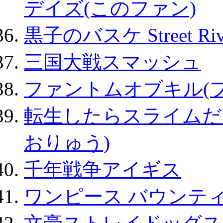
デイズ(このファン)
黒子のバスケ Street Ri
三国大戦スマッシュ
ファントムオブキル(
転生したらスライムだ
おりゅう)
千年戦争アイギス
ワンピース バウンテ