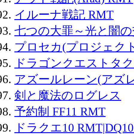
イルーナ戦記 RMT
七つの大罪～光と闇の
プロセカ(プロジェク
ドラゴンクエストタク
アズールレーン(アズレ
剣と魔法のログレス
予約制 FF11 RMT
ドラクエ10 RMT|DQ10