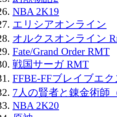
NBA 2K19
エリシアオンライン
オルクスオンライン R
Fate/Grand Order RMT
戦国サーガ RMT
FFBE-FFブレイブエ
7人の賢者と錬金術師
NBA 2K20