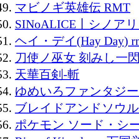
マビノギ英雄伝 RMT
SINoALICE丨シノア
ヘイ・デイ(Hay Day) r
刀使ノ巫女 刻みし一閃
天華百剣-斬
ゆめいろファンタジー
ブレイドアンドソウル
ポケモン ソード・シー