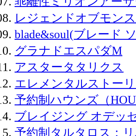
乖離性ミリオンアーサー
レジェンドオブモンスタ
blade&soul(ブレード 
グラナドエスパダM
アスタータタリクス
エレメンタルストーリ
予約制ハウンズ（HOU
ブレイジング オデッセ
予約制タルタロス：リバ