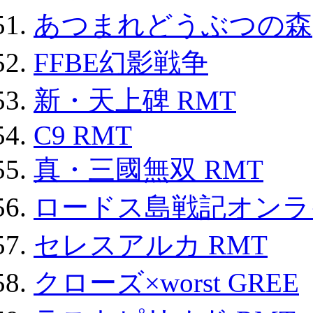
あつまれどうぶつの森
FFBE幻影戦争
新・天上碑 RMT
C9 RMT
真・三國無双 RMT
ロードス島戦記オンライ
セレスアルカ RMT
クローズ×worst GREE