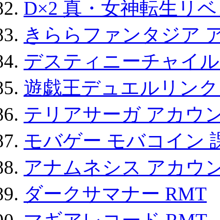
D×2 真・女神転生リ
きららファンタジア 
デスティニーチャイル
遊戯王デュエルリンクス
テリアサーガ アカウ
モバゲー モバコイン 
アナムネシス アカウ
ダークサマナー RMT