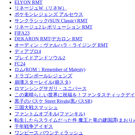
ELYON RMT
リネージュW（リネW）
ポケモンレジェンズ アルセウス
サンクラシック(SUN Classic) RMT
リネージュ2 レボリューション RMT
FIFA23
DEKARON RMT|デカロン RMT
オーディン：ヴァルハラ・ライジング RMT
ディアブロ4
ブレイドアンドソウル2
FC24
ロム(ROM：Remember of Majesty)
ドラゴンボールレジェンズ
崩壊スターレイル(崩スタ)
ロマンシングサガリ・ユニバース
この素晴らしい世界に祝福を！ファンタスティックデイズ
黒子のバスケ Street Rivals(黒バスSR)
三国大戦スマッシュ
ファントムオブキル(ファンキル)
転生したらスライムだった件 魔王と竜の建国譚(まおり
千年戦争アイギス
ワンピース バウンティラッシュ