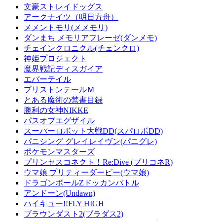
文豪ストレイドッグス
アークナイツ（明日方舟）
メメントモリ(メメモリ)
ダンまち メモリアフレーゼ(ダンメモ)
チェインクロニクル(チェンクロ)
神姫プロジェクト
魔界戦記ディスガイア
エバーテイル
プリストンテールＭ
とある魔術の禁書目録
勝利の女神NIKKE
パスオブエグザイル
スーパーロボット大戦DD(スパロボDD)
パニシング グレイレイヴン(パニグレ)
ポケモンマスターズ
プリンセスコネクト！Re:Dive (プリコネR)
ウマ娘 プリティーダービー(ウマ娘)
ドラゴンボールZドッカンバトル
アンドーン(Undawn)
ハイキュー!!FLY HIGH
ブラウンダスト2(ブラダス2)