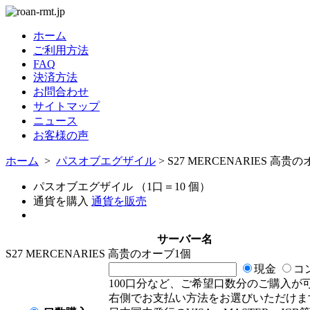
ホーム
ご利用方法
FAQ
決済方法
お問合わせ
サイトマップ
ニュース
お客様の声
ホーム
>
パスオブエグザイル
> S27 MERCENARIES 高贵
パスオブエグザイル （1口＝10 個）
通貨を購入
通貨を販売
サーバー名
S27 MERCENARIES 高贵のオーブ1個
現金
コ
100口分など、ご希望口数分のご購入が
右側でお支払い方法をお選びいただけま