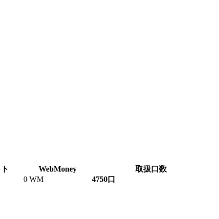
ット
WebMoney
取扱口数
0 WM
4750口