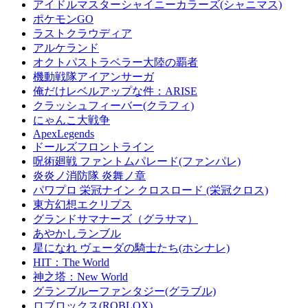
アイドルマスターシャイニーカラーズ(シャニマス)
ポケモンGO
ラストクラウディア
アルケランド
オクトパストラベラー大陸の覇者
機動戦隊アイアンサーガ
俺だけレベルアップな件：ARISE
クラッシュフィーバー(クラフィ)
にゃんこ大戦争
ApexLegends
ドールズフロントライン
呪術廻戦 ファントムパレード(ファンパレ)
炎炎ノ消防隊 炎舞ノ章
パワプロ 栄冠ナイン クロスロード (栄冠クロス)
東方幻想エクリプス
グランドサマナーズ（グラサマ）
あやかしランブル
星になれ ヴェーダの騎士たち(ホシナレ)
HIT：The World
神之塔：New World
グランブルーファンタジー(グラブル)
ロブロックス(ROBLOX)