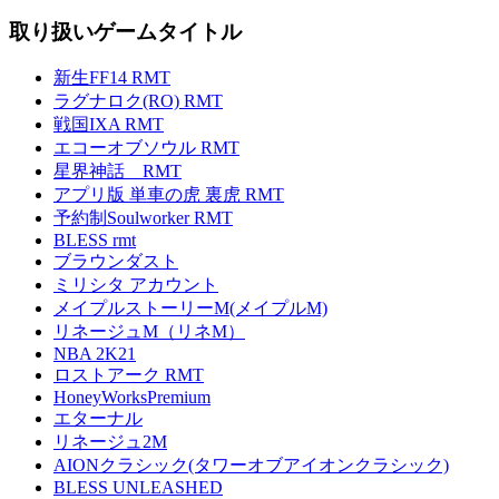
取り扱いゲームタイトル
新生FF14 RMT
ラグナロク(RO) RMT
戦国IXA RMT
エコーオブソウル RMT
星界神話 RMT
アプリ版 単車の虎 裏虎 RMT
予約制Soulworker RMT
BLESS rmt
ブラウンダスト
ミリシタ アカウント
メイプルストーリーM(メイプルM)
リネージュM（リネM）
NBA 2K21
ロストアーク RMT
HoneyWorksPremium
エターナル
リネージュ2M
AIONクラシック(タワーオブアイオンクラシック)
BLESS UNLEASHED