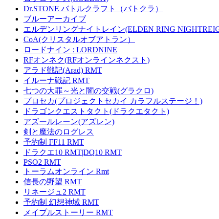
Dr.STONE バトルクラフト（バトクラ）
ブルーアーカイブ
エルデンリングナイトレイン(ELDEN RING NIGHTREIG
CoA(クリスタルオブアトラン）
ロードナイン : LORDNINE
RFオンネク(RFオンラインネクスト)
アラド戦記(Arad) RMT
イルーナ戦記 RMT
七つの大罪～光と闇の交戦(グラクロ)
プロセカ(プロジェクトセカイ カラフルステージ！)
ドラゴンクエストタクト(ドラクエタクト)
アズールレーン(アズレン)
剣と魔法のログレス
予約制 FF11 RMT
ドラクエ10 RMT|DQ10 RMT
PSO2 RMT
トーラムオンライン Rmt
信長の野望 RMT
リネージュ2 RMT
予約制 幻想神域 RMT
メイプルストーリー RMT