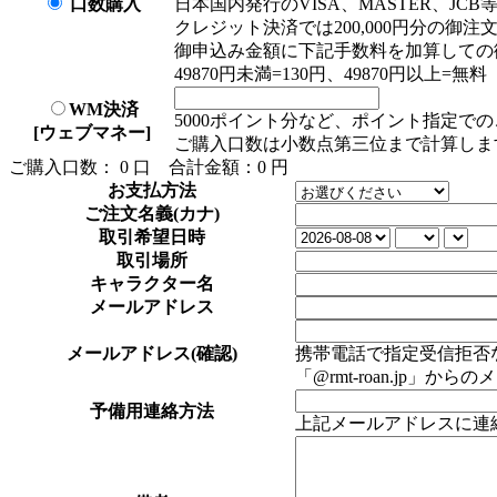
口数購入
日本国内発行のVISA、MASTER、JC
クレジット決済では200,000円分の御
御申込み金額に下記手数料を加算しての
49870円未満=130円、49870円以上=無料
WM決済
5000ポイント分など、ポイント指定で
[ウェブマネー]
ご購入口数は小数点第三位まで計算しま
ご購入口数：
0
口
合計金額：
0
円
お支払方法
ご注文名義(カナ)
取引希望日時
取引場所
キャラクター名
メールアドレス
メールアドレス(確認)
携帯電話で指定受信拒否な
「@rmt-roan.jp
予備用連絡方法
上記メールアドレスに連