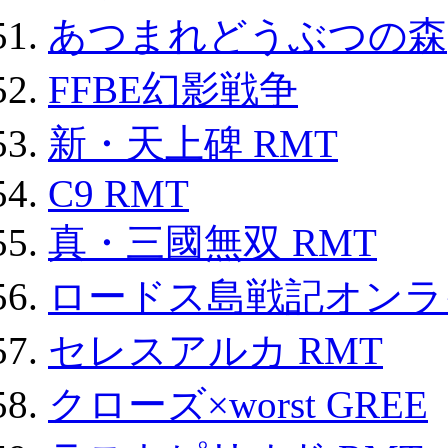
あつまれどうぶつの森
FFBE幻影戦争
新・天上碑 RMT
C9 RMT
真・三國無双 RMT
ロードス島戦記オンライ
セレスアルカ RMT
クローズ×worst GREE