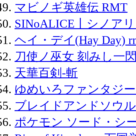
マビノギ英雄伝 RMT
SINoALICE丨シノア
ヘイ・デイ(Hay Day) r
刀使ノ巫女 刻みし一閃
天華百剣-斬
ゆめいろファンタジー
ブレイドアンドソウル
ポケモン ソード・シー