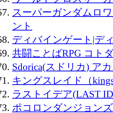
スーパーガンダムロワ
ント
ディバインゲート|デ
共闘ことばRPG コト
Sdorica(スドリカ) 
キングスレイド（kin
ラストイデア(LAST ID
ポコロンダンジョンズ 