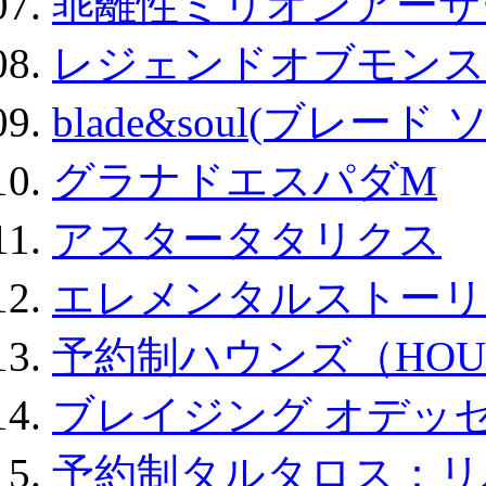
乖離性ミリオンアーサー
レジェンドオブモンスタ
blade&soul(ブレード 
グラナドエスパダM
アスタータタリクス
エレメンタルストーリ
予約制ハウンズ（HOU
ブレイジング オデッセ
予約制タルタロス：リバ