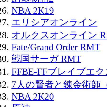
NBA 2K19
エリシアオンライン
オルクスオンライン R
Fate/Grand Order RMT
戦国サーガ RMT
FFBE-FFブレイブエ
7人の賢者と錬金術師
NBA 2K20