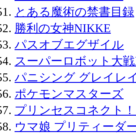
とある魔術の禁書目録
勝利の女神NIKKE
パスオブエグザイル
スーパーロボット大戦D
パニシング グレイレイ
ポケモンマスターズ
プリンセスコネクト！Re:
ウマ娘 プリティーダー