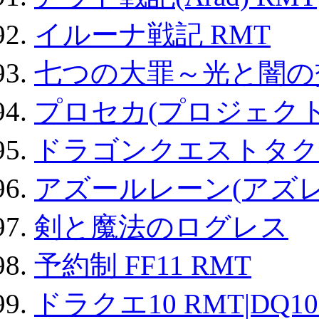
イルーナ戦記 RMT
七つの大罪～光と闇の
プロセカ(プロジェク
ドラゴンクエストタク
アズールレーン(アズレ
剣と魔法のログレス
予約制 FF11 RMT
ドラクエ10 RMT|DQ10