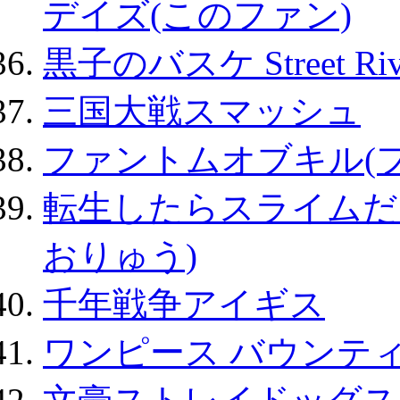
デイズ(このファン)
黒子のバスケ Street Ri
三国大戦スマッシュ
ファントムオブキル(
転生したらスライムだ
おりゅう)
千年戦争アイギス
ワンピース バウンテ