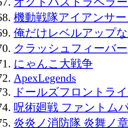
オクトパストラベラー
機動戦隊アイアンサー
俺だけレベルアップな件
クラッシュフィーバー
にゃんこ大戦争
ApexLegends
ドールズフロントライ
呪術廻戦 ファントムパ
炎炎ノ消防隊 炎舞ノ