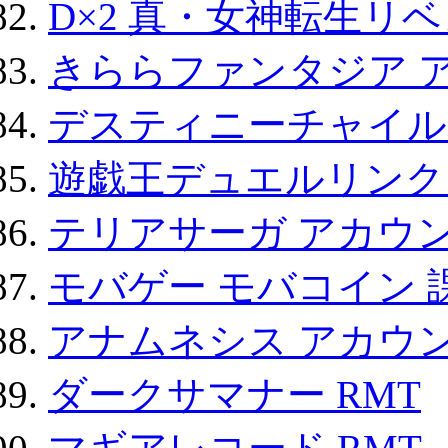
D×2 真・女神転生リ
きららファンタジア 
デスティニーチャイル
遊戯王デュエルリンクス
テリアサーガ アカウ
モバゲー モバコイン 
アナムネシス アカウ
ダークサマナー RMT