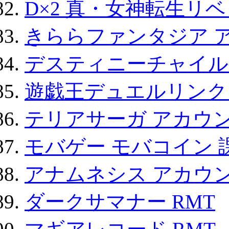
D×2 真・女神転生リ
きららファンタジア 
デスティニーチャイル
遊戯王デュエルリンクス
テリアサーガ アカウ
モバゲー モバコイン 
アナムネシス アカウ
ダークサマナー RMT