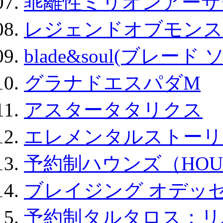
乖離性ミリオンアーサー
レジェンドオブモンスタ
blade&soul(ブレード 
グラナドエスパダM
アスタータタリクス
エレメンタルストーリ
予約制ハウンズ（HOU
ブレイジング オデッセ
予約制タルタロス：リバ