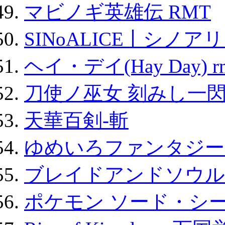
マビノギ英雄伝 RMT
SINoALICE丨シノア
ヘイ・デイ(Hay Day) r
刀使ノ巫女 刻みし一閃
天華百剣-斬
ゆめいろファンタジー
ブレイドアンドソウル
ポケモン ソード・シー