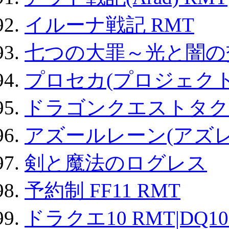
イルーナ戦記 RMT
七つの大罪～光と闇の
プロセカ(プロジェク
ドラゴンクエストタク
アズールレーン(アズレ
剣と魔法のログレス
予約制 FF11 RMT
ドラクエ10 RMT|DQ10