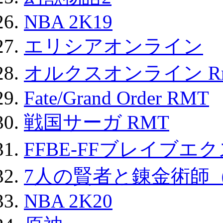
NBA 2K19
エリシアオンライン
オルクスオンライン R
Fate/Grand Order RMT
戦国サーガ RMT
FFBE-FFブレイブエ
7人の賢者と錬金術師
NBA 2K20