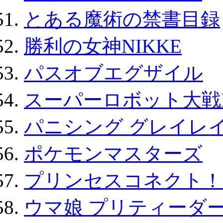
とある魔術の禁書目録
勝利の女神NIKKE
パスオブエグザイル
スーパーロボット大戦D
パニシング グレイレイ
ポケモンマスターズ
プリンセスコネクト！Re:
ウマ娘 プリティーダー