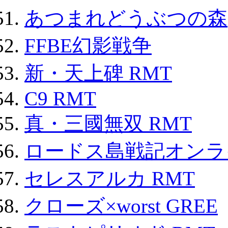
あつまれどうぶつの森
FFBE幻影戦争
新・天上碑 RMT
C9 RMT
真・三國無双 RMT
ロードス島戦記オンライ
セレスアルカ RMT
クローズ×worst GREE