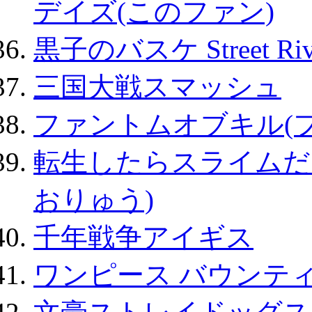
デイズ(このファン)
黒子のバスケ Street Ri
三国大戦スマッシュ
ファントムオブキル(
転生したらスライムだ
おりゅう)
千年戦争アイギス
ワンピース バウンテ