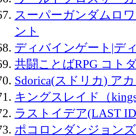
スーパーガンダムロワ
ント
ディバインゲート|デ
共闘ことばRPG コト
Sdorica(スドリカ) 
キングスレイド（kin
ラストイデア(LAST ID
ポコロンダンジョンズ 