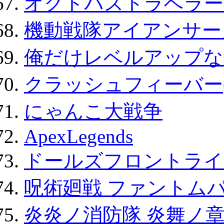
オクトパストラベラー
機動戦隊アイアンサー
俺だけレベルアップな件
クラッシュフィーバー
にゃんこ大戦争
ApexLegends
ドールズフロントライ
呪術廻戦 ファントムパ
炎炎ノ消防隊 炎舞ノ