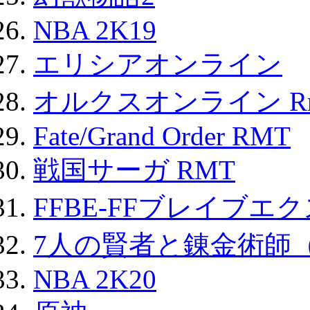
NBA 2K19
エリシアオンライン
オルクスオンライン R
Fate/Grand Order RMT
戦国サーガ RMT
FFBE-FFブレイブエ
7人の賢者と錬金術師
NBA 2K20