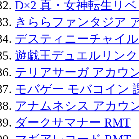
D×2 真・女神転生リ
きららファンタジア 
デスティニーチャイル
遊戯王デュエルリンクス
テリアサーガ アカウ
モバゲー モバコイン 
アナムネシス アカウ
ダークサマナー RMT