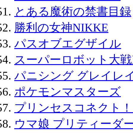
とある魔術の禁書目録
勝利の女神NIKKE
パスオブエグザイル
スーパーロボット大戦D
パニシング グレイレイ
ポケモンマスターズ
プリンセスコネクト！Re:
ウマ娘 プリティーダー