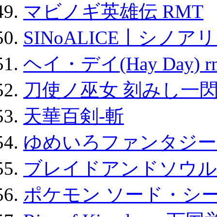
マビノギ英雄伝 RMT
SINoALICE丨シノア
ヘイ・デイ(Hay Day) r
刀使ノ巫女 刻みし一閃
天華百剣-斬
ゆめいろファンタジー
ブレイドアンドソウル
ポケモン ソード・シー