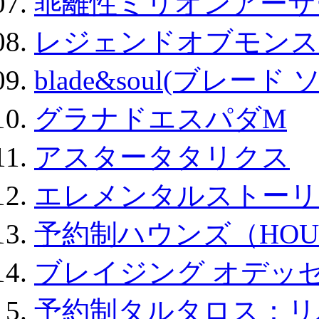
乖離性ミリオンアーサー
レジェンドオブモンスタ
blade&soul(ブレード 
グラナドエスパダM
アスタータタリクス
エレメンタルストーリ
予約制ハウンズ（HOU
ブレイジング オデッセ
予約制タルタロス：リバ