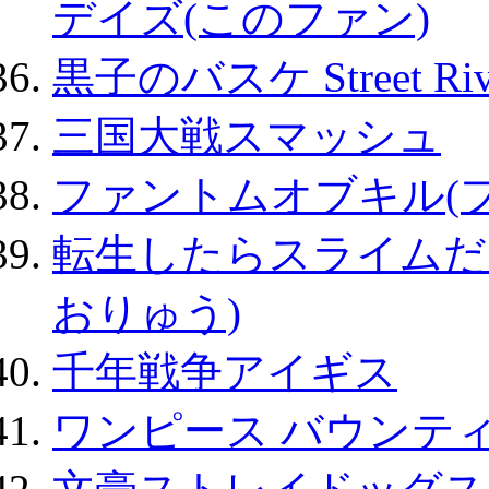
デイズ(このファン)
黒子のバスケ Street Ri
三国大戦スマッシュ
ファントムオブキル(
転生したらスライムだ
おりゅう)
千年戦争アイギス
ワンピース バウンテ