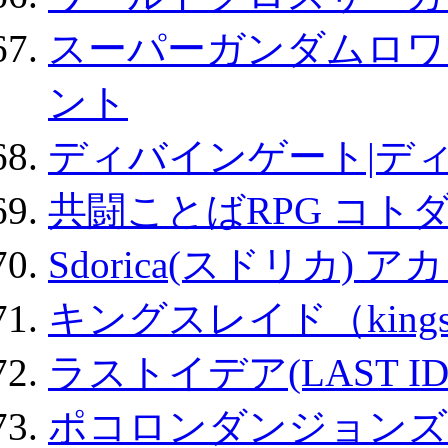
スーパーガンダムロワ
ント
ディバインゲート|デ
共闘ことばRPG コト
Sdorica(スドリカ) 
キングスレイド（kin
ラストイデア(LAST ID
ポコロンダンジョンズ 