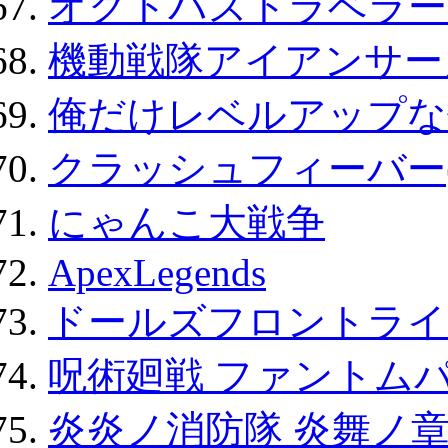
オクトパストラベラー
機動戦隊アイアンサー
俺だけレベルアップな件
クラッシュフィーバー
にゃんこ大戦争
ApexLegends
ドールズフロントライ
呪術廻戦 ファントムパ
炎炎ノ消防隊 炎舞ノ