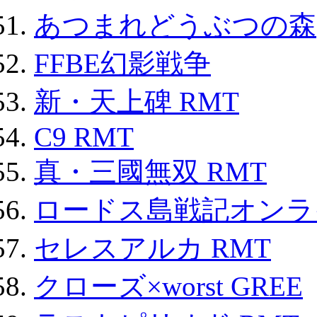
あつまれどうぶつの森
FFBE幻影戦争
新・天上碑 RMT
C9 RMT
真・三國無双 RMT
ロードス島戦記オンライ
セレスアルカ RMT
クローズ×worst GREE