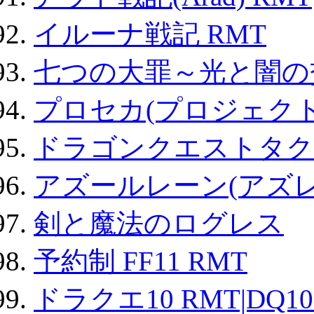
イルーナ戦記 RMT
七つの大罪～光と闇の
プロセカ(プロジェク
ドラゴンクエストタク
アズールレーン(アズレ
剣と魔法のログレス
予約制 FF11 RMT
ドラクエ10 RMT|DQ10