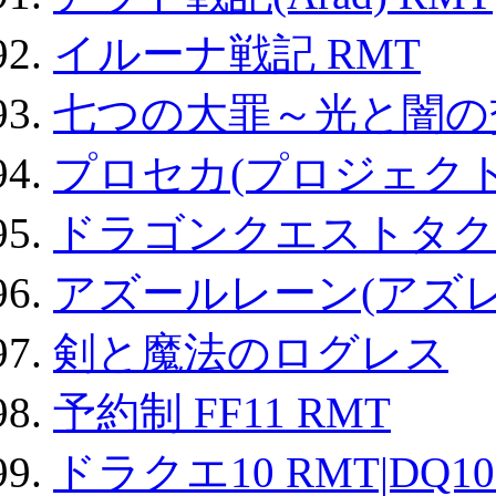
イルーナ戦記 RMT
七つの大罪～光と闇の
プロセカ(プロジェク
ドラゴンクエストタク
アズールレーン(アズレ
剣と魔法のログレス
予約制 FF11 RMT
ドラクエ10 RMT|DQ10