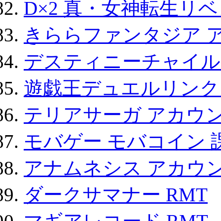
D×2 真・女神転生リ
きららファンタジア 
デスティニーチャイル
遊戯王デュエルリンクス
テリアサーガ アカウ
モバゲー モバコイン 
アナムネシス アカウ
ダークサマナー RMT