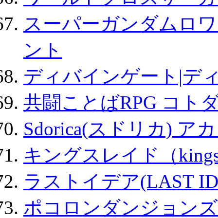
スーパーガンダムロワ
ント
ディバインゲート|デ
共闘ことばRPG コト
Sdorica(スドリカ) 
キングスレイド（kin
ラストイデア(LAST ID
ポコロンダンジョンズ 