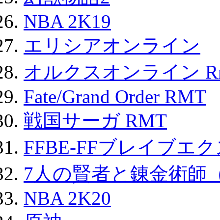
NBA 2K19
エリシアオンライン
オルクスオンライン R
Fate/Grand Order RMT
戦国サーガ RMT
FFBE-FFブレイブエ
7人の賢者と錬金術師
NBA 2K20