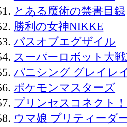
とある魔術の禁書目録
勝利の女神NIKKE
パスオブエグザイル
スーパーロボット大戦D
パニシング グレイレイ
ポケモンマスターズ
プリンセスコネクト！Re:
ウマ娘 プリティーダー