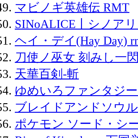
マビノギ英雄伝 RMT
SINoALICE丨シノア
ヘイ・デイ(Hay Day) r
刀使ノ巫女 刻みし一閃
天華百剣-斬
ゆめいろファンタジー
ブレイドアンドソウル
ポケモン ソード・シー