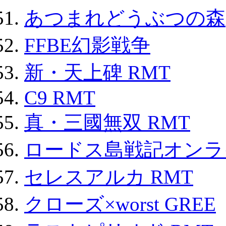
あつまれどうぶつの森
FFBE幻影戦争
新・天上碑 RMT
C9 RMT
真・三國無双 RMT
ロードス島戦記オンライ
セレスアルカ RMT
クローズ×worst GREE