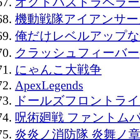
オクトパストラベラー
機動戦隊アイアンサー
俺だけレベルアップな件
クラッシュフィーバー
にゃんこ大戦争
ApexLegends
ドールズフロントライ
呪術廻戦 ファントムパ
炎炎ノ消防隊 炎舞ノ