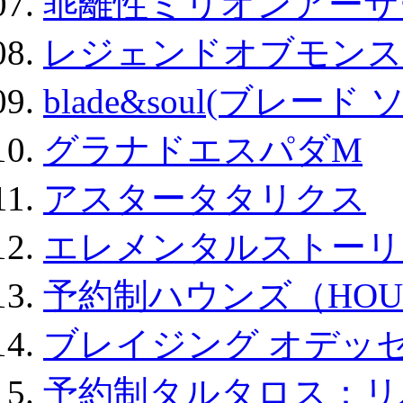
乖離性ミリオンアーサー
レジェンドオブモンスタ
blade&soul(ブレード 
グラナドエスパダM
アスタータタリクス
エレメンタルストーリ
予約制ハウンズ（HOU
ブレイジング オデッセ
予約制タルタロス：リバ