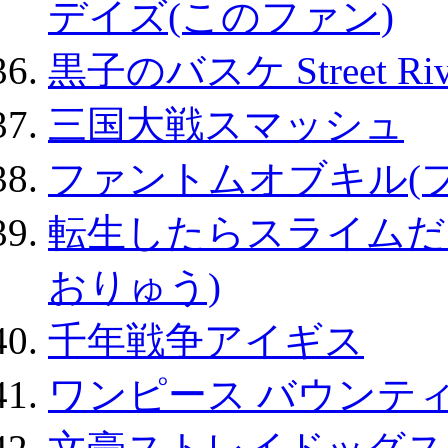
デイズ(このファン)
黒子のバスケ Street Ri
三国大戦スマッシュ
ファントムオブキル(
転生したらスライムだ
おりゅう)
千年戦争アイギス
ワンピース バウンテ