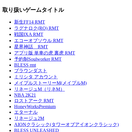
取り扱いゲームタイトル
新生FF14 RMT
ラグナロク(RO) RMT
戦国IXA RMT
エコーオブソウル RMT
星界神話 RMT
アプリ版 単車の虎 裏虎 RMT
予約制Soulworker RMT
BLESS rmt
ブラウンダスト
ミリシタ アカウント
メイプルストーリーM(メイプルM)
リネージュM（リネM）
NBA 2K21
ロストアーク RMT
HoneyWorksPremium
エターナル
リネージュ2M
AIONクラシック(タワーオブアイオンクラシック)
BLESS UNLEASHED