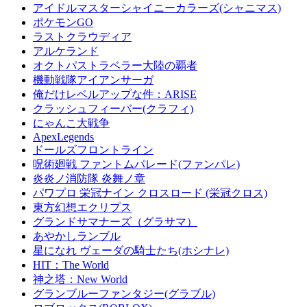
アイドルマスターシャイニーカラーズ(シャニマス)
ポケモンGO
ラストクラウディア
アルケランド
オクトパストラベラー大陸の覇者
機動戦隊アイアンサーガ
俺だけレベルアップな件：ARISE
クラッシュフィーバー(クラフィ)
にゃんこ大戦争
ApexLegends
ドールズフロントライン
呪術廻戦 ファントムパレード(ファンパレ)
炎炎ノ消防隊 炎舞ノ章
パワプロ 栄冠ナイン クロスロード (栄冠クロス)
東方幻想エクリプス
グランドサマナーズ（グラサマ）
あやかしランブル
星になれ ヴェーダの騎士たち(ホシナレ)
HIT：The World
神之塔：New World
グランブルーファンタジー(グラブル)