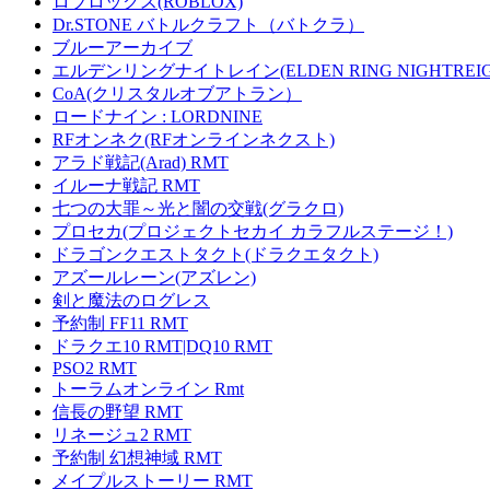
ロブロックス(ROBLOX)
Dr.STONE バトルクラフト（バトクラ）
ブルーアーカイブ
エルデンリングナイトレイン(ELDEN RING NIGHTREIG
CoA(クリスタルオブアトラン）
ロードナイン : LORDNINE
RFオンネク(RFオンラインネクスト)
アラド戦記(Arad) RMT
イルーナ戦記 RMT
七つの大罪～光と闇の交戦(グラクロ)
プロセカ(プロジェクトセカイ カラフルステージ！)
ドラゴンクエストタクト(ドラクエタクト)
アズールレーン(アズレン)
剣と魔法のログレス
予約制 FF11 RMT
ドラクエ10 RMT|DQ10 RMT
PSO2 RMT
トーラムオンライン Rmt
信長の野望 RMT
リネージュ2 RMT
予約制 幻想神域 RMT
メイプルストーリー RMT