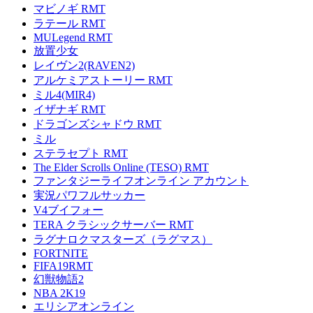
マビノギ RMT
ラテール RMT
MULegend RMT
放置少女
レイヴン2(RAVEN2)
アルケミアストーリー RMT
ミル4(MIR4)
イザナギ RMT
ドラゴンズシャドウ RMT
ミル
ステラセプト RMT
The Elder Scrolls Online (TESO) RMT
ファンタジーライフオンライン アカウント
実況パワフルサッカー
V4ブイフォー
TERA クラシックサーバー RMT
ラグナロクマスターズ（ラグマス）
FORTNITE
FIFA19RMT
幻獣物語2
NBA 2K19
エリシアオンライン