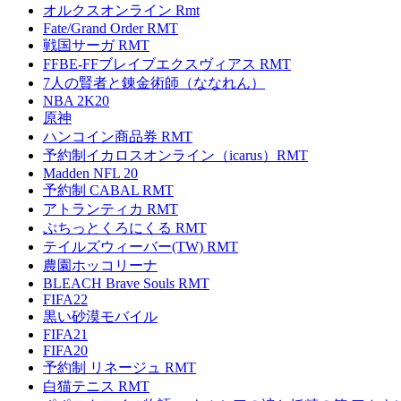
オルクスオンライン Rmt
Fate/Grand Order RMT
戦国サーガ RMT
FFBE-FFブレイブエクスヴィアス RMT
7人の賢者と錬金術師（ななれん）
NBA 2K20
原神
ハンコイン商品券 RMT
予約制イカロスオンライン（icarus）RMT
Madden NFL 20
予約制 CABAL RMT
アトランティカ RMT
ぷちっとくろにくる RMT
テイルズウィーバー(TW) RMT
農園ホッコリーナ
BLEACH Brave Souls RMT
FIFA22
黒い砂漠モバイル
FIFA21
FIFA20
予約制 リネージュ RMT
白猫テニス RMT