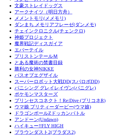
文豪ストレイドッグス
アークナイツ（明日方舟）
メメントモリ(メメモリ)
ダンまち メモリアフレーゼ(ダンメモ)
チェインクロニクル(チェンクロ)
神姫プロジェクト
魔界戦記ディスガイア
エバーテイル
プリストンテールＭ
とある魔術の禁書目録
勝利の女神NIKKE
パスオブエグザイル
スーパーロボット大戦DD(スパロボDD)
パニシング グレイレイヴン(パニグレ)
ポケモンマスターズ
プリンセスコネクト！Re:Dive (プリコネR)
ウマ娘 プリティーダービー(ウマ娘)
ドラゴンボールZドッカンバトル
アンドーン(Undawn)
ハイキュー!!FLY HIGH
ブラウンダスト2(ブラダス2)