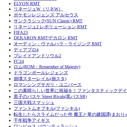
ELYON RMT
リネージュW（リネW）
ポケモンレジェンズ アルセウス
サンクラシック(SUN Classic) RMT
リネージュ2 レボリューション RMT
FIFA23
DEKARON RMT|デカロン RMT
オーディン：ヴァルハラ・ライジング RMT
ディアブロ4
ブレイドアンドソウル2
FC24
ロム(ROM：Remember of Majesty)
ドラゴンボールレジェンズ
崩壊スターレイル(崩スタ)
ロマンシングサガリ・ユニバース
この素晴らしい世界に祝福を！ファンタスティックデイズ
黒子のバスケ Street Rivals(黒バスSR)
三国大戦スマッシュ
ファントムオブキル(ファンキル)
転生したらスライムだった件 魔王と竜の建国譚(まおり
千年戦争アイギス
ワンピース バウンティラッシュ