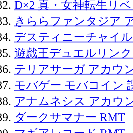
D×2 真・女神転生リ
きららファンタジア 
デスティニーチャイル
遊戯王デュエルリンクス
テリアサーガ アカウ
モバゲー モバコイン 
アナムネシス アカウ
ダークサマナー RMT