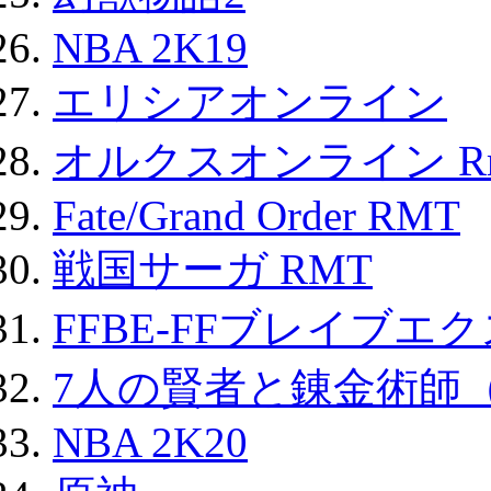
NBA 2K19
エリシアオンライン
オルクスオンライン R
Fate/Grand Order RMT
戦国サーガ RMT
FFBE-FFブレイブエ
7人の賢者と錬金術師
NBA 2K20