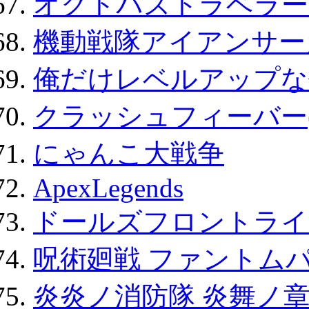
オクトパストラベラー
機動戦隊アイアンサー
俺だけレベルアップな件
クラッシュフィーバー
にゃんこ大戦争
ApexLegends
ドールズフロントライ
呪術廻戦 ファントムパ
炎炎ノ消防隊 炎舞ノ