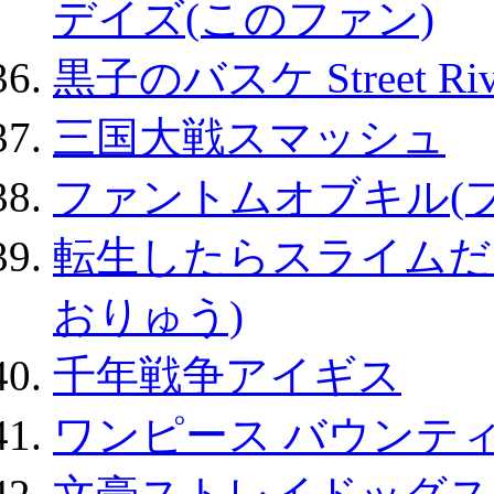
デイズ(このファン)
黒子のバスケ Street Ri
三国大戦スマッシュ
ファントムオブキル(
転生したらスライムだ
おりゅう)
千年戦争アイギス
ワンピース バウンテ