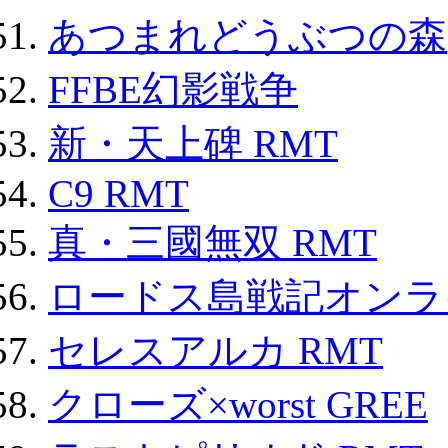
あつまれどうぶつの森
FFBE幻影戦争
新・天上碑 RMT
C9 RMT
真・三國無双 RMT
ロードス島戦記オンライ
セレスアルカ RMT
クローズ×worst GREE