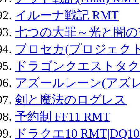
イルーナ戦記 RMT
七つの大罪～光と闇の
プロセカ(プロジェク
ドラゴンクエストタク
アズールレーン(アズレ
剣と魔法のログレス
予約制 FF11 RMT
ドラクエ10 RMT|DQ10