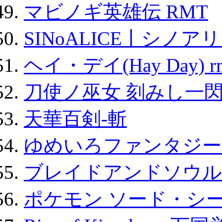
マビノギ英雄伝 RMT
SINoALICE丨シノア
ヘイ・デイ(Hay Day) r
刀使ノ巫女 刻みし一閃
天華百剣-斬
ゆめいろファンタジー
ブレイドアンドソウル
ポケモン ソード・シー