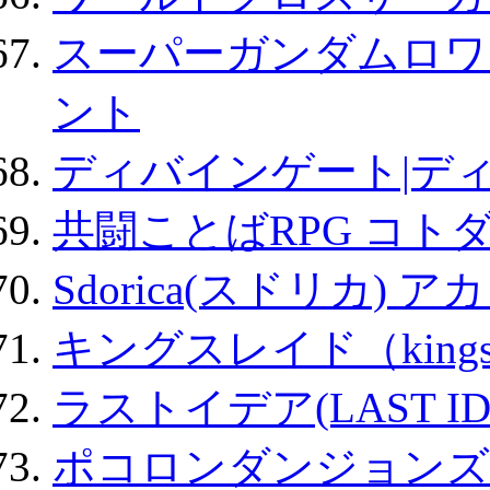
スーパーガンダムロワ
ント
ディバインゲート|デ
共闘ことばRPG コト
Sdorica(スドリカ) 
キングスレイド（kin
ラストイデア(LAST ID
ポコロンダンジョンズ 