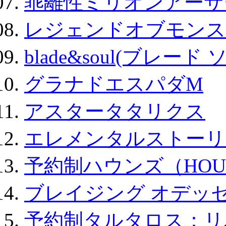
乖離性ミリオンアーサー
レジェンドオブモンスタ
blade&soul(ブレード 
グラナドエスパダM
アスタータタリクス
エレメンタルストーリ
予約制ハウンズ（HOU
ブレイジング オデッセ
予約制タルタロス：リバ