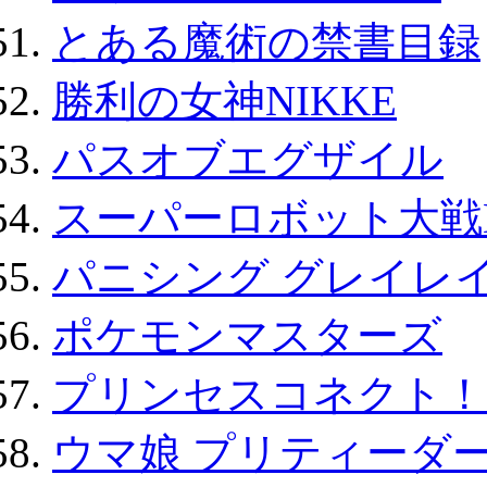
とある魔術の禁書目録
勝利の女神NIKKE
パスオブエグザイル
スーパーロボット大戦D
パニシング グレイレイ
ポケモンマスターズ
プリンセスコネクト！Re:
ウマ娘 プリティーダー