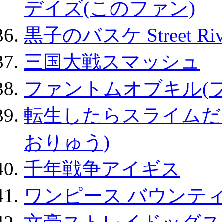
デイズ(このファン)
黒子のバスケ Street Ri
三国大戦スマッシュ
ファントムオブキル(
転生したらスライムだ
おりゅう)
千年戦争アイギス
ワンピース バウンテ