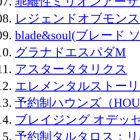
乖離性ミリオンアーサー
レジェンドオブモンスタ
blade&soul(ブレード 
グラナドエスパダM
アスタータタリクス
エレメンタルストーリ
予約制ハウンズ（HOU
ブレイジング オデッセ
予約制タルタロス：リバ