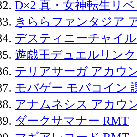
D×2 真・女神転生リ
きららファンタジア 
デスティニーチャイル
遊戯王デュエルリンクス
テリアサーガ アカウ
モバゲー モバコイン 
アナムネシス アカウ
ダークサマナー RMT