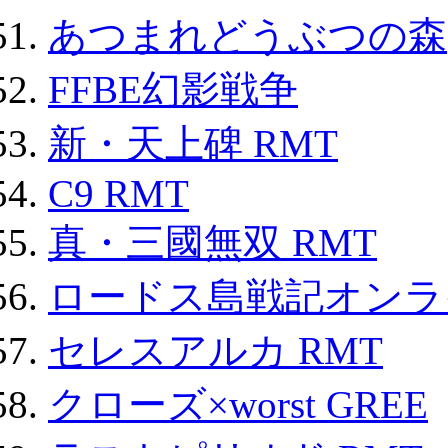
あつまれどうぶつの森
FFBE幻影戦争
新・天上碑 RMT
C9 RMT
真・三國無双 RMT
ロードス島戦記オンライ
セレスアルカ RMT
クローズ×worst GREE