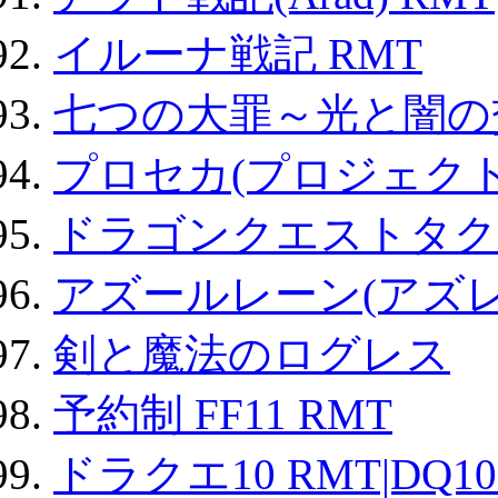
イルーナ戦記 RMT
七つの大罪～光と闇の
プロセカ(プロジェク
ドラゴンクエストタク
アズールレーン(アズレ
剣と魔法のログレス
予約制 FF11 RMT
ドラクエ10 RMT|DQ10