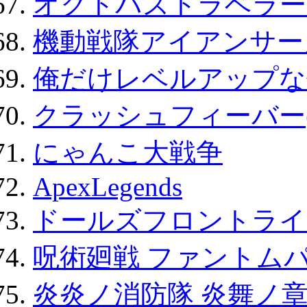
オクトパストラベラー
機動戦隊アイアンサー
俺だけレベルアップな件
クラッシュフィーバー
にゃんこ大戦争
ApexLegends
ドールズフロントライ
呪術廻戦 ファントムパ
炎炎ノ消防隊 炎舞ノ