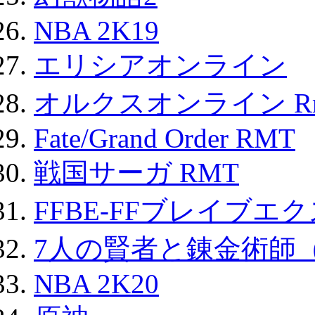
NBA 2K19
エリシアオンライン
オルクスオンライン R
Fate/Grand Order RMT
戦国サーガ RMT
FFBE-FFブレイブエ
7人の賢者と錬金術師
NBA 2K20