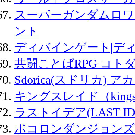
スーパーガンダムロワ
ント
ディバインゲート|デ
共闘ことばRPG コト
Sdorica(スドリカ) 
キングスレイド（kin
ラストイデア(LAST ID
ポコロンダンジョンズ 