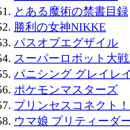
とある魔術の禁書目録
勝利の女神NIKKE
パスオブエグザイル
スーパーロボット大戦D
パニシング グレイレイ
ポケモンマスターズ
プリンセスコネクト！Re:
ウマ娘 プリティーダー