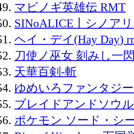
マビノギ英雄伝 RMT
SINoALICE丨シノア
ヘイ・デイ(Hay Day) r
刀使ノ巫女 刻みし一閃
天華百剣-斬
ゆめいろファンタジー
ブレイドアンドソウル
ポケモン ソード・シー