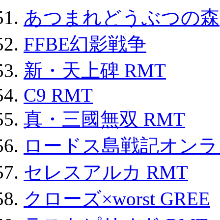
あつまれどうぶつの森
FFBE幻影戦争
新・天上碑 RMT
C9 RMT
真・三國無双 RMT
ロードス島戦記オンライ
セレスアルカ RMT
クローズ×worst GREE