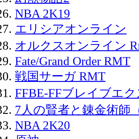
NBA 2K19
エリシアオンライン
オルクスオンライン R
Fate/Grand Order RMT
戦国サーガ RMT
FFBE-FFブレイブエ
7人の賢者と錬金術師
NBA 2K20