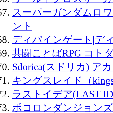
スーパーガンダムロワ
ント
ディバインゲート|デ
共闘ことばRPG コト
Sdorica(スドリカ) 
キングスレイド（kin
ラストイデア(LAST ID
ポコロンダンジョンズ 