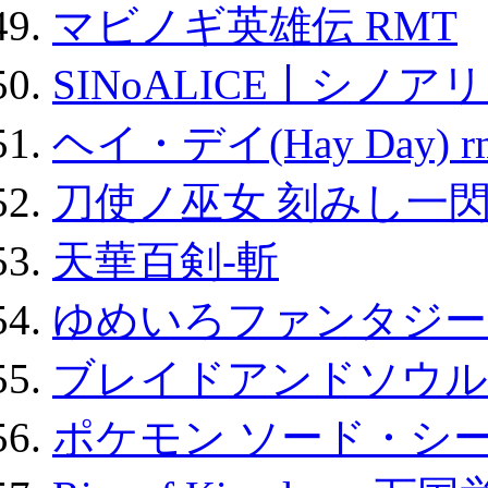
マビノギ英雄伝 RMT
SINoALICE丨シノア
ヘイ・デイ(Hay Day) r
刀使ノ巫女 刻みし一閃
天華百剣-斬
ゆめいろファンタジー
ブレイドアンドソウル
ポケモン ソード・シー