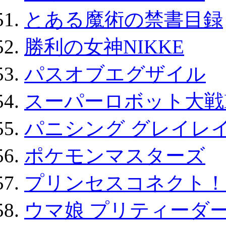
とある魔術の禁書目録
勝利の女神NIKKE
パスオブエグザイル
スーパーロボット大戦D
パニシング グレイレイ
ポケモンマスターズ
プリンセスコネクト！Re:
ウマ娘 プリティーダー