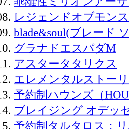
乖離性ミリオンアーサー
レジェンドオブモンスタ
blade&soul(ブレード 
グラナドエスパダM
アスタータタリクス
エレメンタルストーリ
予約制ハウンズ（HOU
ブレイジング オデッセ
予約制タルタロス：リバ