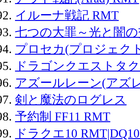
イルーナ戦記 RMT
七つの大罪～光と闇の
プロセカ(プロジェク
ドラゴンクエストタク
アズールレーン(アズレ
剣と魔法のログレス
予約制 FF11 RMT
ドラクエ10 RMT|DQ10