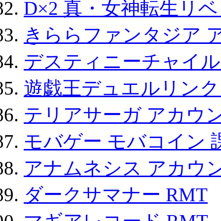
D×2 真・女神転生リ
きららファンタジア 
デスティニーチャイル
遊戯王デュエルリンクス
テリアサーガ アカウ
モバゲー モバコイン 
アナムネシス アカウ
ダークサマナー RMT