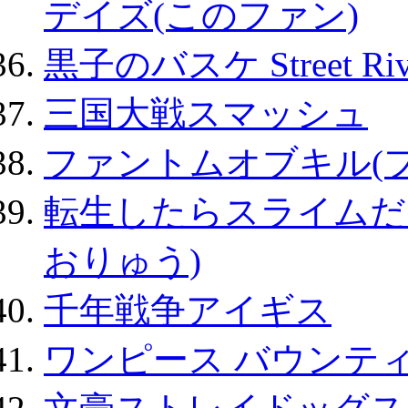
デイズ(このファン)
黒子のバスケ Street Ri
三国大戦スマッシュ
ファントムオブキル(
転生したらスライムだ
おりゅう)
千年戦争アイギス
ワンピース バウンテ