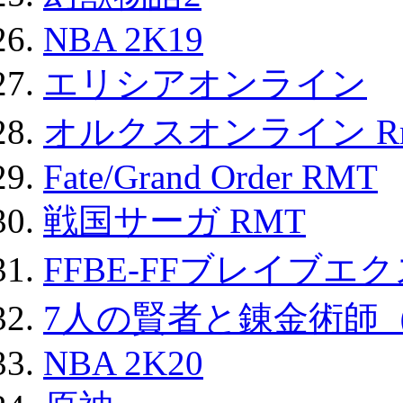
NBA 2K19
エリシアオンライン
オルクスオンライン R
Fate/Grand Order RMT
戦国サーガ RMT
FFBE-FFブレイブエ
7人の賢者と錬金術師
NBA 2K20