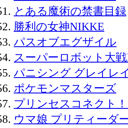
とある魔術の禁書目録
勝利の女神NIKKE
パスオブエグザイル
スーパーロボット大戦D
パニシング グレイレイ
ポケモンマスターズ
プリンセスコネクト！Re:
ウマ娘 プリティーダー