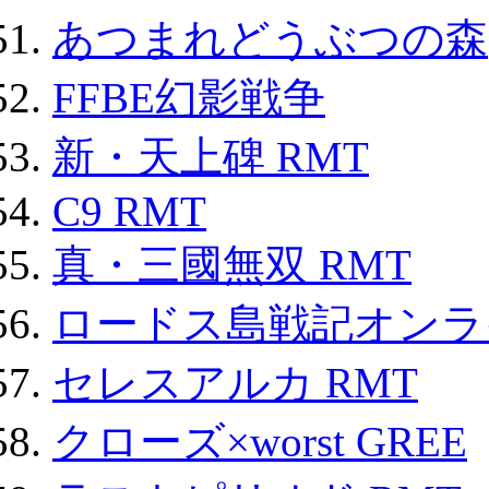
あつまれどうぶつの森
FFBE幻影戦争
新・天上碑 RMT
C9 RMT
真・三國無双 RMT
ロードス島戦記オンライ
セレスアルカ RMT
クローズ×worst GREE