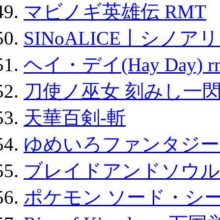
マビノギ英雄伝 RMT
SINoALICE丨シノア
ヘイ・デイ(Hay Day) r
刀使ノ巫女 刻みし一閃
天華百剣-斬
ゆめいろファンタジー
ブレイドアンドソウル
ポケモン ソード・シー