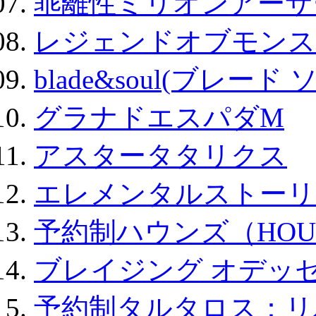
乖離性ミリオンアーサー
レジェンドオブモンスタ
blade&soul(ブレード 
グラナドエスパダM
アスタータタリクス
エレメンタルストーリ
予約制ハウンズ（HOU
ブレイジング オデッセ
予約制タルタロス：リバ