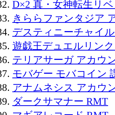
D×2 真・女神転生リ
きららファンタジア 
デスティニーチャイル
遊戯王デュエルリンクス
テリアサーガ アカウ
モバゲー モバコイン 
アナムネシス アカウ
ダークサマナー RMT