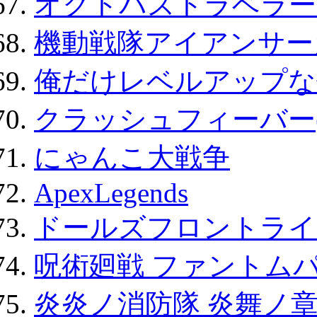
オクトパストラベラー
機動戦隊アイアンサー
俺だけレベルアップな件
クラッシュフィーバー
にゃんこ大戦争
ApexLegends
ドールズフロントライ
呪術廻戦 ファントムパ
炎炎ノ消防隊 炎舞ノ