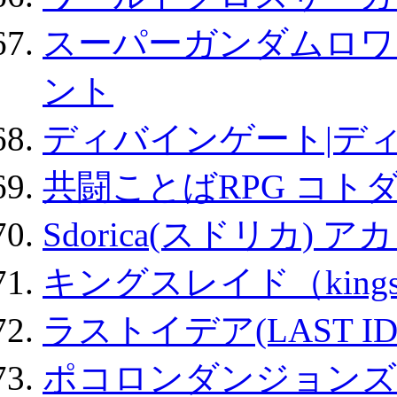
スーパーガンダムロワ
ント
ディバインゲート|デ
共闘ことばRPG コト
Sdorica(スドリカ) 
キングスレイド（kin
ラストイデア(LAST ID
ポコロンダンジョンズ 