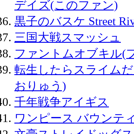
デイズ(このファン)
黒子のバスケ Street Ri
三国大戦スマッシュ
ファントムオブキル(
転生したらスライムだ
おりゅう)
千年戦争アイギス
ワンピース バウンテ