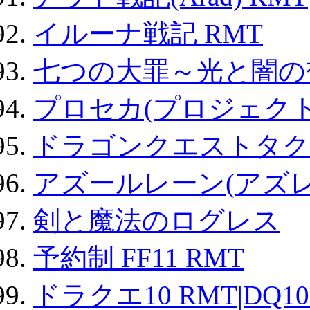
イルーナ戦記 RMT
七つの大罪～光と闇の
プロセカ(プロジェク
ドラゴンクエストタク
アズールレーン(アズレ
剣と魔法のログレス
予約制 FF11 RMT
ドラクエ10 RMT|DQ10