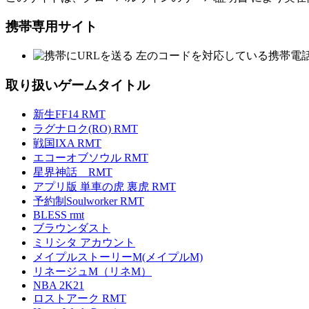
携帯専用サイト
左のコードを対応している携帯電
取り扱いゲームタイトル
新生FF14 RMT
ラグナロク(RO) RMT
戦国IXA RMT
エコーオブソウル RMT
星界神話 RMT
アプリ版 単車の虎 裏虎 RMT
予約制Soulworker RMT
BLESS rmt
ブラウンダスト
ミリシタ アカウント
メイプルストーリーM(メイプルM)
リネージュM（リネM）
NBA 2K21
ロストアーク RMT