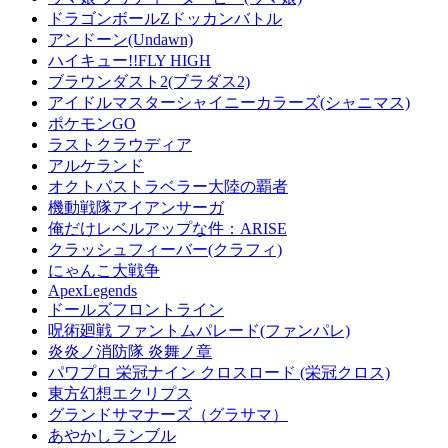
ドラゴンボールZドッカンバトル
アンドーン(Undawn)
ハイキュー!!FLY HIGH
ブラウンダスト2(ブラダス2)
アイドルマスターシャイニーカラーズ(シャニマス)
ポケモンGO
ラストクラウディア
アルケランド
オクトパストラベラー大陸の覇者
機動戦隊アイアンサーガ
俺だけレベルアップな件：ARISE
クラッシュフィーバー(クラフィ)
にゃんこ大戦争
ApexLegends
ドールズフロントライン
呪術廻戦 ファントムパレード(ファンパレ)
炎炎ノ消防隊 炎舞ノ章
パワプロ 栄冠ナイン クロスロード (栄冠クロス)
東方幻想エクリプス
グランドサマナーズ（グラサマ）
あやかしランブル