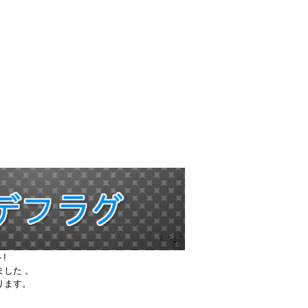
!
ました 。
ります。