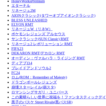
HoneyWorksPremium
エターナル
リネージュ2M
AIONクラシック(タワーオブアイオンクラシック)
BLESS UNLEASHED
ELYON RMT
リネージュW（リネW）
ポケモンレジェンズ アルセウス
サンクラシック(SUN Classic) RMT
リネージュ2 レボリューション RMT
FIFA23
DEKARON RMT|デカロン RMT
オーディン：ヴァルハラ・ライジング RMT
ディアブロ4
ブレイドアンドソウル2
FC24
ロム(ROM：Remember of Majesty)
ドラゴンボールレジェンズ
崩壊スターレイル(崩スタ)
ロマンシングサガリ・ユニバース
この素晴らしい世界に祝福を！ファンタスティックデイズ
黒子のバスケ Street Rivals(黒バスSR)