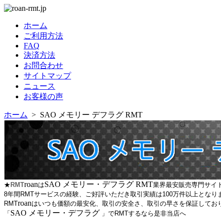
ホーム
ご利用方法
FAQ
決済方法
お問合わせ
サイトマップ
ニュース
お客様の声
ホーム
> SAO メモリー デフラグ RMT
roan
SAO メモリー・デフラグ RMT
★
RMT
は
業界最安販売専門サイト
8年間RMTサービスの経験、ご好評いただき取引実績は100万件以上となり
roan
RMT
はいつも価額の最安化、取引の安全さ、取引の早さを保証してお
SAO メモリー・デフラグ
「
」でRMTするなら是非当店へ