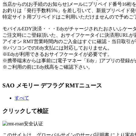
当店からの[お手続のお知らせ]メールにプリペイド番号16桁
お釣りは「発行手数料5%」を差し引いて、新規プリペイド発
特定サイト用プリペイドはご利用いただけませんので予めご
モバイルEDY決済
・・・Edyがチャージされたおさいふケー
ご注文時にご登録頂いた、おサイフケータイに決済用URL
アイオン RMT営業時間内のご入金はすぐに確認・当日取引
※パソコンでのEdy支払には対応しておりません。
※Edyが利用できるおサイフケータイが必要です。
※携帯端末からは事前に[電子マネー「Edy」]アプリの登録
※ご利用の前にEdy残高をご確認下さい。
SAO メモリー デフラグ RMTニュース
すべて
クリックして検証
このサイトは、グローバルサインのサーバ証明書 により実在