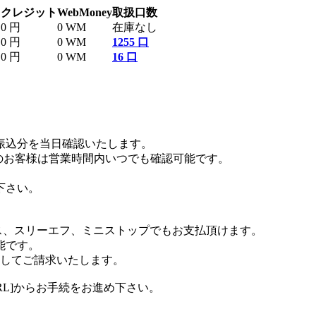
～
クレジット
WebMoney
取扱口数
0 円
0 WM
在庫なし
0 円
0 WM
1255 口
0 円
0 WM
16 口
お振込分を当日確認いたします。
のお客様は営業時間内いつでも確認可能です。
下さい。
ス、スリーエフ、ミニストップでもお支払頂けます。
能です。
算してご請求いたします。
RL]からお手続をお進め下さい。