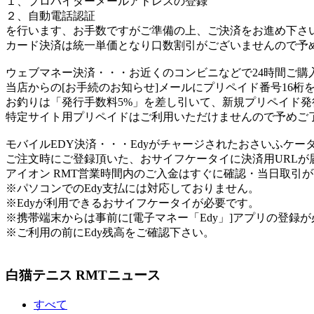
１、プロバイダーメールアドレスの登録
２、自動電話認証
を行います、お手数ですがご準備の上、ご決済をお進め下さ
カード決済は統一単価となり口数割引がございませんので予
ウェブマネー決済
・・・お近くのコンビニなどで24時間ご購
当店からの[お手続のお知らせ]メールにプリペイド番号16桁
お釣りは「発行手数料5%」を差し引いて、新規プリペイド発
特定サイト用プリペイドはご利用いただけませんので予めご
モバイルEDY決済
・・・Edyがチャージされたおさいふケー
ご注文時にご登録頂いた、おサイフケータイに決済用URL
アイオン RMT営業時間内のご入金はすぐに確認・当日取引
※パソコンでのEdy支払には対応しておりません。
※Edyが利用できるおサイフケータイが必要です。
※携帯端末からは事前に[電子マネー「Edy」]アプリの登録
※ご利用の前にEdy残高をご確認下さい。
白猫テニス RMTニュース
すべて