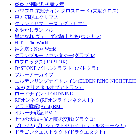
炎炎ノ消防隊 炎舞ノ章
パワプロ 栄冠ナイン クロスロード (栄冠クロス)
東方幻想エクリプス
グランドサマナーズ（グラサマ）
あやかしランブル
星になれ ヴェーダの騎士たち(ホシナレ)
HIT：The World
神之塔：New World
グランブルーファンタジー(グラブル)
ロブロックス(ROBLOX)
Dr.STONE バトルクラフト（バトクラ）
ブルーアーカイブ
エルデンリングナイトレイン(ELDEN RING NIGHTREIG
CoA(クリスタルオブアトラン）
ロードナイン : LORDNINE
RFオンネク(RFオンラインネクスト)
アラド戦記(Arad) RMT
イルーナ戦記 RMT
七つの大罪～光と闇の交戦(グラクロ)
プロセカ(プロジェクトセカイ カラフルステージ！)
ドラゴンクエストタクト(ドラクエタクト)