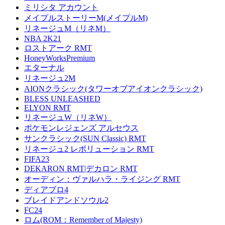
ミリシタ アカウント
メイプルストーリーM(メイプルM)
リネージュM（リネM）
NBA 2K21
ロストアーク RMT
HoneyWorksPremium
エターナル
リネージュ2M
AIONクラシック(タワーオブアイオンクラシック)
BLESS UNLEASHED
ELYON RMT
リネージュW（リネW）
ポケモンレジェンズ アルセウス
サンクラシック(SUN Classic) RMT
リネージュ2 レボリューション RMT
FIFA23
DEKARON RMT|デカロン RMT
オーディン：ヴァルハラ・ライジング RMT
ディアブロ4
ブレイドアンドソウル2
FC24
ロム(ROM：Remember of Majesty)