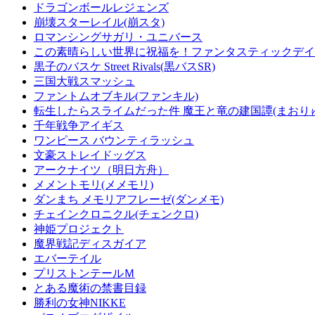
ドラゴンボールレジェンズ
崩壊スターレイル(崩スタ)
ロマンシングサガリ・ユニバース
この素晴らしい世界に祝福を！ファンタスティックデイズ
黒子のバスケ Street Rivals(黒バスSR)
三国大戦スマッシュ
ファントムオブキル(ファンキル)
転生したらスライムだった件 魔王と竜の建国譚(まおり
千年戦争アイギス
ワンピース バウンティラッシュ
文豪ストレイドッグス
アークナイツ（明日方舟）
メメントモリ(メメモリ)
ダンまち メモリアフレーゼ(ダンメモ)
チェインクロニクル(チェンクロ)
神姫プロジェクト
魔界戦記ディスガイア
エバーテイル
プリストンテールＭ
とある魔術の禁書目録
勝利の女神NIKKE