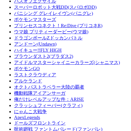
パスオブエグザイル
スーパーロボット大戦DD(スパロボDD)
パニシング グレイレイヴン(パニグレ)
ポケモンマスターズ
プリンセスコネクト！Re:Dive (プリコネR)
ウマ娘 プリティーダービー(ウマ娘)
ドラゴンボールZドッカンバトル
アンドーン(Undawn)
ハイキュー!!FLY HIGH
ブラウンダスト2(ブラダス2)
アイドルマスターシャイニーカラーズ(シャニマス)
ポケモンGO
ラストクラウディア
アルケランド
オクトパストラベラー大陸の覇者
機動戦隊アイアンサーガ
俺だけレベルアップな件：ARISE
クラッシュフィーバー(クラフィ)
にゃんこ大戦争
ApexLegends
ドールズフロントライン
呪術廻戦 ファントムパレード(ファンパレ)