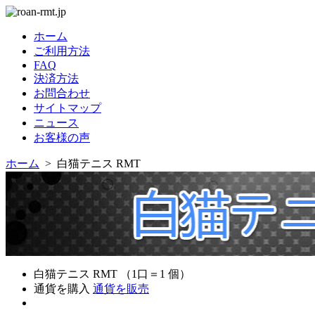
ホーム
ご利用方法
FAQ
決済方法
お問合わせ
サイトマップ
ニュース
お客様の声
ホーム
> 白猫テニス RMT
白猫テニス RMT （1口＝1 個）
通貨を購入
通貨を販売