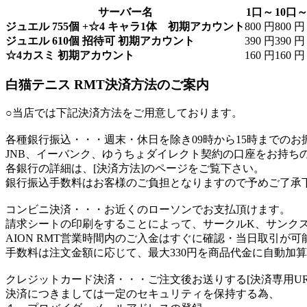
サーバー名
1口～
10口
ジュエル 755個 +☆4 キャラ1体 初期アカウント
800 円
800 円
ジュエル 610個 招待可 初期アカウント
390 円
390 円
☆4カスミ 初期アカウント
160 円
160 円
白猫テニス RMT決済方法のご案内
○当店では下記決済方法をご用意しております。
各種銀行振込
・・・週末・休日を除き09時から15時までの
JNB、イーバンク、ゆうちょダイレクト契約の口座をお持ち
各銀行の詳細は、[決済方法]のページをご覧下さい。
銀行振込手数料はお客様のご負担となりますので予めご了承
コンビニ決済
・・・お近くのローソンでお支払頂けます。
請求シートの印刷をすることによって、サークルK、サンク
AION RMT営業時間内のご入金はすぐに確認・当日取引が可
手数料は注文金額に応じて、最大330円を商品代金に自動加
クレジットカード決済
・・・ご注文後お送りする[決済専用U
決済につきましては一定のセキュリティを保持する為、