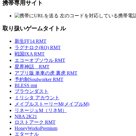
携帯専用サイト
左のコードを対応している携帯電
取り扱いゲームタイトル
新生FF14 RMT
ラグナロク(RO) RMT
戦国IXA RMT
エコーオブソウル RMT
星界神話 RMT
アプリ版 単車の虎 裏虎 RMT
予約制Soulworker RMT
BLESS rmt
ブラウンダスト
ミリシタ アカウント
メイプルストーリーM(メイプルM)
リネージュM（リネM）
NBA 2K21
ロストアーク RMT
HoneyWorksPremium
エターナル