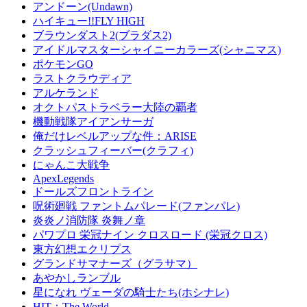
アンドーン(Undawn)
ハイキュー!!FLY HIGH
ブラウンダスト2(ブラダス2)
アイドルマスターシャイニーカラーズ(シャニマス)
ポケモンGO
ラストクラウディア
アルケランド
オクトパストラベラー大陸の覇者
機動戦隊アイアンサーガ
俺だけレベルアップな件：ARISE
クラッシュフィーバー(クラフィ)
にゃんこ大戦争
ApexLegends
ドールズフロントライン
呪術廻戦 ファントムパレード(ファンパレ)
炎炎ノ消防隊 炎舞ノ章
パワプロ 栄冠ナイン クロスロード (栄冠クロス)
東方幻想エクリプス
グランドサマナーズ（グラサマ）
あやかしランブル
星になれ ヴェーダの騎士たち(ホシナレ)
HIT：The World