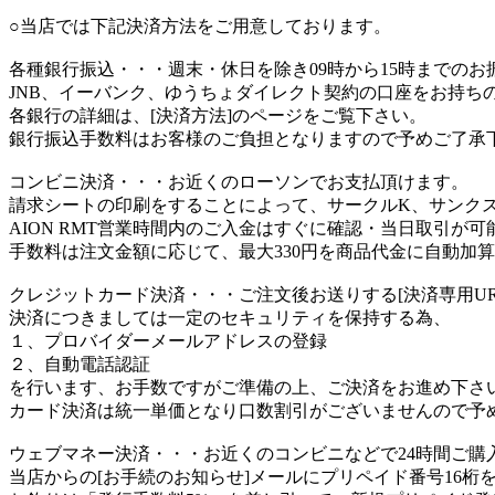
○当店では下記決済方法をご用意しております。
各種銀行振込
・・・週末・休日を除き09時から15時までの
JNB、イーバンク、ゆうちょダイレクト契約の口座をお持ち
各銀行の詳細は、[決済方法]のページをご覧下さい。
銀行振込手数料はお客様のご負担となりますので予めご了承
コンビニ決済
・・・お近くのローソンでお支払頂けます。
請求シートの印刷をすることによって、サークルK、サンク
AION RMT営業時間内のご入金はすぐに確認・当日取引が可
手数料は注文金額に応じて、最大330円を商品代金に自動加
クレジットカード決済
・・・ご注文後お送りする[決済専用U
決済につきましては一定のセキュリティを保持する為、
１、プロバイダーメールアドレスの登録
２、自動電話認証
を行います、お手数ですがご準備の上、ご決済をお進め下さ
カード決済は統一単価となり口数割引がございませんので予
ウェブマネー決済
・・・お近くのコンビニなどで24時間ご購
当店からの[お手続のお知らせ]メールにプリペイド番号16桁