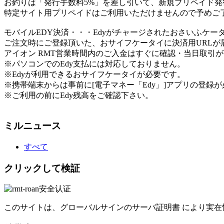
お釣りは「発行手数料5%」を差し引いて、新規プリペイド発
特定サイト用プリペイドはご利用いただけませんので予めご
モバイルEDY決済
・・・Edyがチャージされたおさいふケー
ご注文時にご登録頂いた、おサイフケータイに決済用URL
アイオン RMT営業時間内のご入金はすぐに確認・当日取引
※パソコンでのEdy支払には対応しておりません。
※Edyが利用できるおサイフケータイが必要です。
※携帯端末からは事前に[電子マネー「Edy」]アプリの登録
※ご利用の前にEdy残高をご確認下さい。
ミルニュース
すべて
クリックして検証
このサイトは、グローバルサインのサーバ証明書 により実在