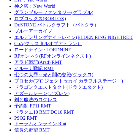
神之塔：New World
グランブルーファンタジー(グラブル)
ロブロックス(ROBLOX)
Dr.STONE バトルクラフト（バトクラ）
ブルーアーカイブ
エルデンリングナイトレイン(ELDEN RING NIGHTREIG
CoA(クリスタルオブアトラン）
ロードナイン : LORDNINE
RFオンネク(RFオンラインネクスト)
アラド戦記(Arad) RMT
イルーナ戦記 RMT
七つの大罪～光と闇の交戦(グラクロ)
プロセカ(プロジェクトセカイ カラフルステージ！)
ドラゴンクエストタクト(ドラクエタクト)
アズールレーン(アズレン)
剣と魔法のログレス
予約制 FF11 RMT
ドラクエ10 RMT|DQ10 RMT
PSO2 RMT
トーラムオンライン Rmt
信長の野望 RMT