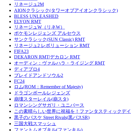
リネージュ2M
AIONクラシック(タワーオブアイオンクラシック)
BLESS UNLEASHED
ELYON RMT
リネージュW（リネW）
ポケモンレジェンズ アルセウス
サンクラシック(SUN Classic) RMT
リネージュ2 レボリューション RMT
FIFA23
DEKARON RMT|デカロン RMT
オーディン：ヴァルハラ・ライジング RMT
ディアブロ4
ブレイドアンドソウル2
FC24
ロム(ROM：Remember of Majesty)
ドラゴンボールレジェンズ
崩壊スターレイル(崩スタ)
ロマンシングサガリ・ユニバース
この素晴らしい世界に祝福を！ファンタスティックデイズ
黒子のバスケ Street Rivals(黒バスSR)
三国大戦スマッシュ
ファントムオブキル(ファンキル)