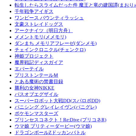
転生したらスライムだった件 魔王と竜の建国譚(まおり
千年戦争アイギス
ワンピース バウンティラッシュ
文豪ストレイドッグス
アークナイツ（明日方舟）
メメントモリ(メメモリ)
ダンまち メモリアフレーゼ(ダンメモ)
チェインクロニクル(チェンクロ)
神姫プロジェクト
魔界戦記ディスガイア
エバーテイル
プリストンテールＭ
とある魔術の禁書目録
勝利の女神NIKKE
パスオブエグザイル
スーパーロボット大戦DD(スパロボDD)
パニシング グレイレイヴン(パニグレ)
ポケモンマスターズ
プリンセスコネクト！Re:Dive (プリコネR)
ウマ娘 プリティーダービー(ウマ娘)
ドラゴンボールZドッカンバトル