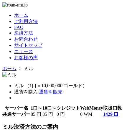
ホーム
ご利用方法
FAQ
決済方法
お問合わせ
サイトマップ
ニュース
お客様の声
ホーム
> ミル
ミル （1口＝10,000,000 ゴールド）
通貨を購入
通貨を販売
サーバー名
1口～
10口～
クレジット
WebMoney
取扱口数
共通サーバー
85 円
85 円
0 円
0 WM
1429 口
ミル決済方法のご案内