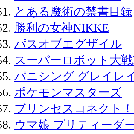
とある魔術の禁書目録
勝利の女神NIKKE
パスオブエグザイル
スーパーロボット大戦D
パニシング グレイレイ
ポケモンマスターズ
プリンセスコネクト！Re:
ウマ娘 プリティーダー