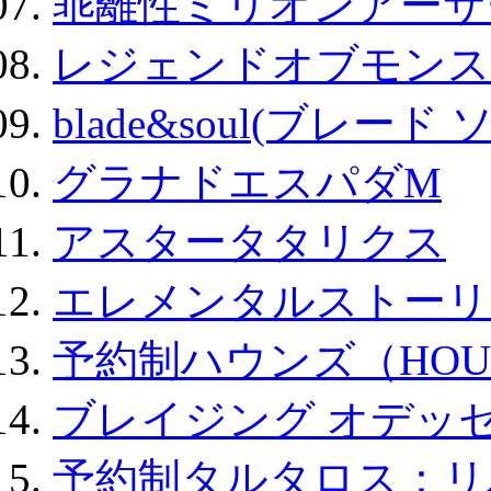
乖離性ミリオンアーサー
レジェンドオブモンスタ
blade&soul(ブレード 
グラナドエスパダM
アスタータタリクス
エレメンタルストーリ
予約制ハウンズ（HOU
ブレイジング オデッセ
予約制タルタロス：リバ