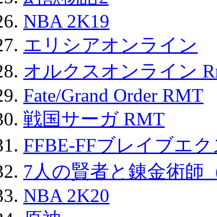
NBA 2K19
エリシアオンライン
オルクスオンライン R
Fate/Grand Order RMT
戦国サーガ RMT
FFBE-FFブレイブエ
7人の賢者と錬金術師
NBA 2K20