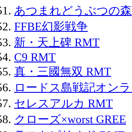
あつまれどうぶつの森
FFBE幻影戦争
新・天上碑 RMT
C9 RMT
真・三國無双 RMT
ロードス島戦記オンライ
セレスアルカ RMT
クローズ×worst GREE