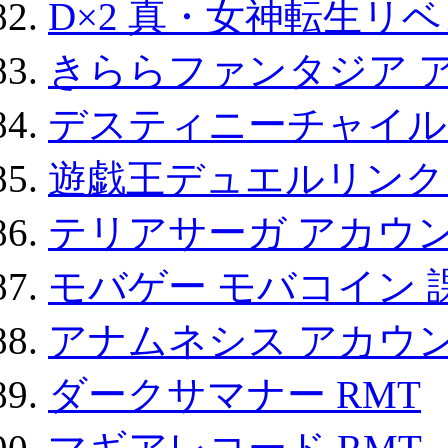
D×2 真・女神転生リ
きららファンタジア 
デスティニーチャイル
遊戯王デュエルリンクス
テリアサーガ アカウ
モバゲー モバコイン 
アナムネシス アカウ
ダークサマナー RMT