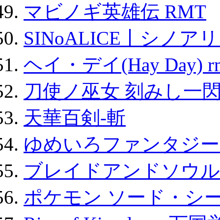
マビノギ英雄伝 RMT
SINoALICE丨シノア
ヘイ・デイ(Hay Day) r
刀使ノ巫女 刻みし一閃
天華百剣-斬
ゆめいろファンタジー
ブレイドアンドソウル
ポケモン ソード・シー