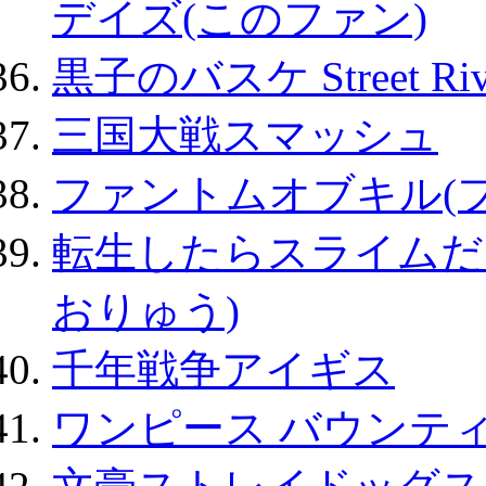
デイズ(このファン)
黒子のバスケ Street Ri
三国大戦スマッシュ
ファントムオブキル(
転生したらスライムだ
おりゅう)
千年戦争アイギス
ワンピース バウンテ