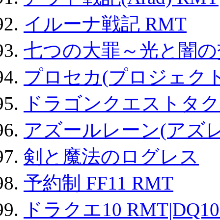
イルーナ戦記 RMT
七つの大罪～光と闇の
プロセカ(プロジェク
ドラゴンクエストタク
アズールレーン(アズレ
剣と魔法のログレス
予約制 FF11 RMT
ドラクエ10 RMT|DQ10