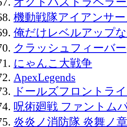
オクトパストラベラー
機動戦隊アイアンサー
俺だけレベルアップな件
クラッシュフィーバー
にゃんこ大戦争
ApexLegends
ドールズフロントライ
呪術廻戦 ファントムパ
炎炎ノ消防隊 炎舞ノ