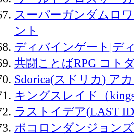
スーパーガンダムロワ
ント
ディバインゲート|デ
共闘ことばRPG コト
Sdorica(スドリカ) 
キングスレイド（kin
ラストイデア(LAST ID
ポコロンダンジョンズ 