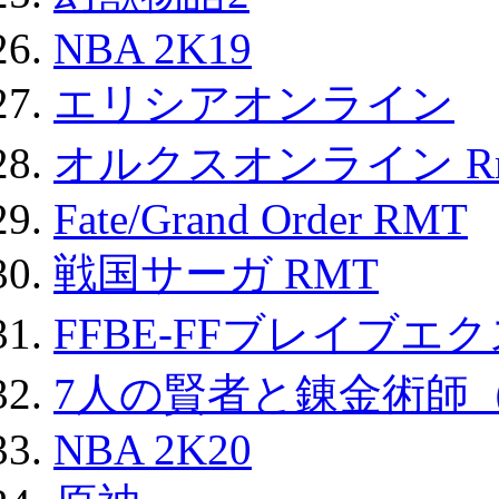
NBA 2K19
エリシアオンライン
オルクスオンライン R
Fate/Grand Order RMT
戦国サーガ RMT
FFBE-FFブレイブエ
7人の賢者と錬金術師
NBA 2K20