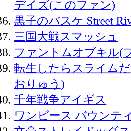
デイズ(このファン)
黒子のバスケ Street Ri
三国大戦スマッシュ
ファントムオブキル(
転生したらスライムだ
おりゅう)
千年戦争アイギス
ワンピース バウンテ