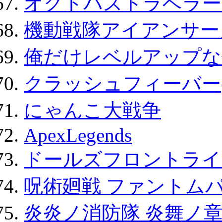
オクトパストラベラー
機動戦隊アイアンサー
俺だけレベルアップな件
クラッシュフィーバー
にゃんこ大戦争
ApexLegends
ドールズフロントライ
呪術廻戦 ファントムパ
炎炎ノ消防隊 炎舞ノ