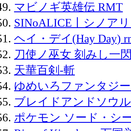
マビノギ英雄伝 RMT
SINoALICE丨シノア
ヘイ・デイ(Hay Day) r
刀使ノ巫女 刻みし一閃
天華百剣-斬
ゆめいろファンタジー
ブレイドアンドソウル
ポケモン ソード・シー