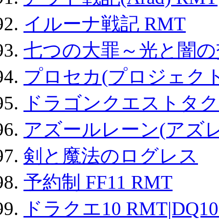
イルーナ戦記 RMT
七つの大罪～光と闇の
プロセカ(プロジェク
ドラゴンクエストタク
アズールレーン(アズレ
剣と魔法のログレス
予約制 FF11 RMT
ドラクエ10 RMT|DQ10