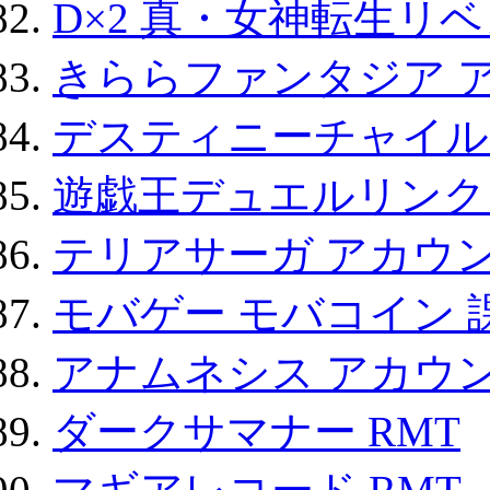
D×2 真・女神転生リ
きららファンタジア 
デスティニーチャイル
遊戯王デュエルリンクス
テリアサーガ アカウ
モバゲー モバコイン 
アナムネシス アカウ
ダークサマナー RMT