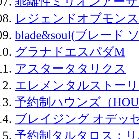
乖離性ミリオンアーサー
レジェンドオブモンスタ
blade&soul(ブレード 
グラナドエスパダM
アスタータタリクス
エレメンタルストーリ
予約制ハウンズ（HOU
ブレイジング オデッセ
予約制タルタロス：リバ