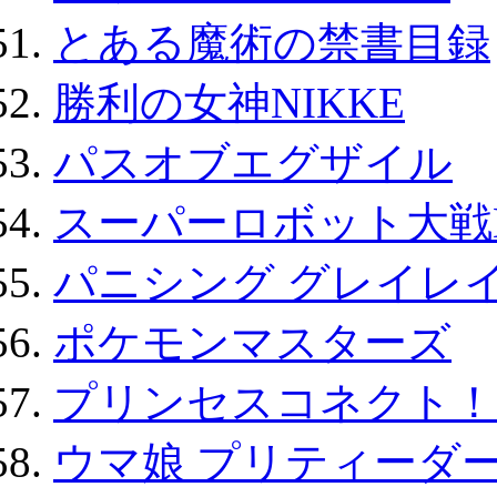
とある魔術の禁書目録
勝利の女神NIKKE
パスオブエグザイル
スーパーロボット大戦D
パニシング グレイレイ
ポケモンマスターズ
プリンセスコネクト！Re:
ウマ娘 プリティーダー