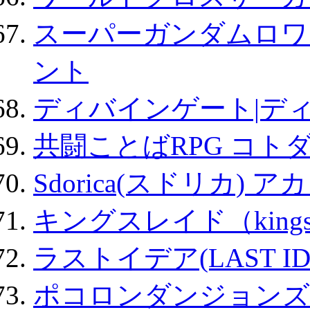
スーパーガンダムロワ
ント
ディバインゲート|デ
共闘ことばRPG コト
Sdorica(スドリカ) 
キングスレイド（kin
ラストイデア(LAST ID
ポコロンダンジョンズ 