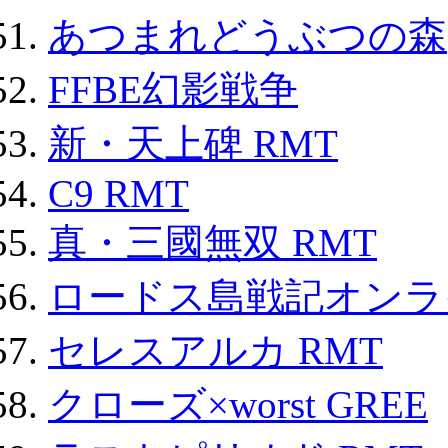
あつまれどうぶつの森
FFBE幻影戦争
新・天上碑 RMT
C9 RMT
真・三國無双 RMT
ロードス島戦記オンライ
セレスアルカ RMT
クローズ×worst GREE