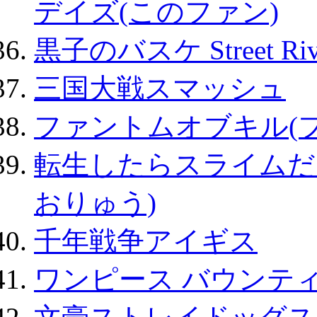
デイズ(このファン)
黒子のバスケ Street Ri
三国大戦スマッシュ
ファントムオブキル(
転生したらスライムだ
おりゅう)
千年戦争アイギス
ワンピース バウンテ