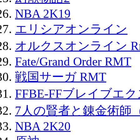
NBA 2K19
エリシアオンライン
オルクスオンライン R
Fate/Grand Order RMT
戦国サーガ RMT
FFBE-FFブレイブエ
7人の賢者と錬金術師
NBA 2K20