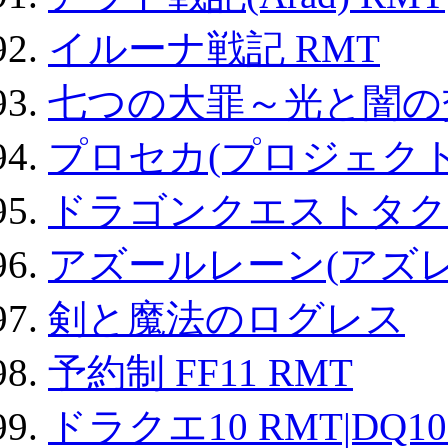
イルーナ戦記 RMT
七つの大罪～光と闇の
プロセカ(プロジェク
ドラゴンクエストタク
アズールレーン(アズレ
剣と魔法のログレス
予約制 FF11 RMT
ドラクエ10 RMT|DQ10