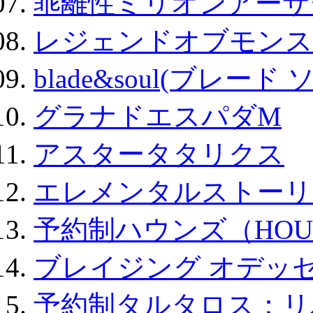
乖離性ミリオンアーサー
レジェンドオブモンスタ
blade&soul(ブレード 
グラナドエスパダM
アスタータタリクス
エレメンタルストーリ
予約制ハウンズ（HOU
ブレイジング オデッセ
予約制タルタロス：リバ