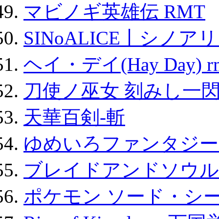
マビノギ英雄伝 RMT
SINoALICE丨シノア
ヘイ・デイ(Hay Day) r
刀使ノ巫女 刻みし一閃
天華百剣-斬
ゆめいろファンタジー
ブレイドアンドソウル
ポケモン ソード・シー