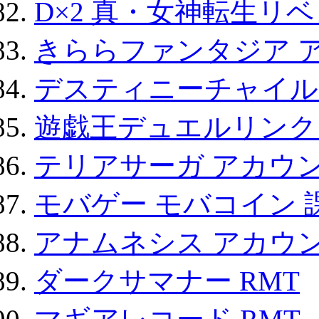
D×2 真・女神転生リ
きららファンタジア 
デスティニーチャイル
遊戯王デュエルリンクス
テリアサーガ アカウ
モバゲー モバコイン 
アナムネシス アカウ
ダークサマナー RMT