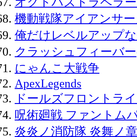
オクトパストラベラー
機動戦隊アイアンサー
俺だけレベルアップな件
クラッシュフィーバー
にゃんこ大戦争
ApexLegends
ドールズフロントライ
呪術廻戦 ファントムパ
炎炎ノ消防隊 炎舞ノ