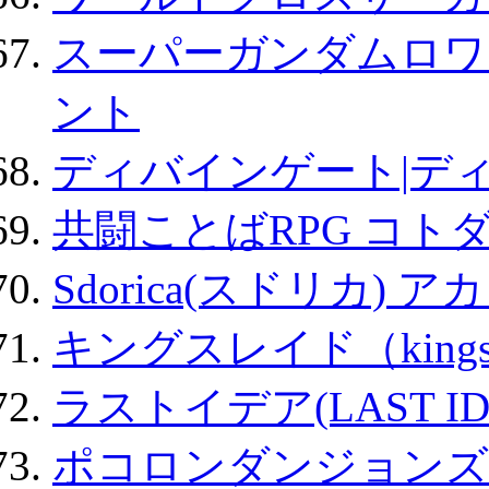
スーパーガンダムロワ
ント
ディバインゲート|デ
共闘ことばRPG コト
Sdorica(スドリカ) 
キングスレイド（kin
ラストイデア(LAST ID
ポコロンダンジョンズ 