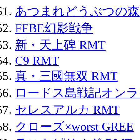
あつまれどうぶつの森
FFBE幻影戦争
新・天上碑 RMT
C9 RMT
真・三國無双 RMT
ロードス島戦記オンライ
セレスアルカ RMT
クローズ×worst GREE