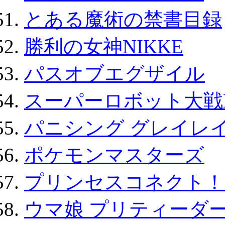
とある魔術の禁書目録
勝利の女神NIKKE
パスオブエグザイル
スーパーロボット大戦D
パニシング グレイレイ
ポケモンマスターズ
プリンセスコネクト！Re:
ウマ娘 プリティーダー