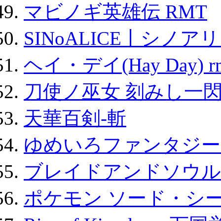
マビノギ英雄伝 RMT
SINoALICE丨シノア
ヘイ・デイ(Hay Day) r
刀使ノ巫女 刻みし一閃
天華百剣-斬
ゆめいろファンタジー
ブレイドアンドソウル
ポケモン ソード・シー