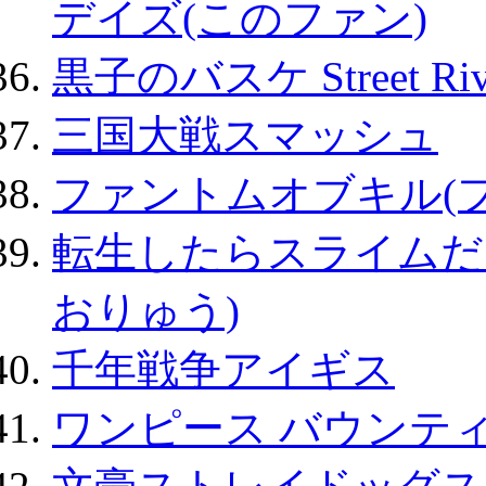
デイズ(このファン)
黒子のバスケ Street Ri
三国大戦スマッシュ
ファントムオブキル(
転生したらスライムだ
おりゅう)
千年戦争アイギス
ワンピース バウンテ