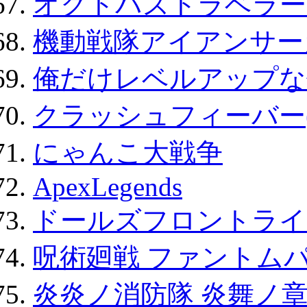
オクトパストラベラー
機動戦隊アイアンサー
俺だけレベルアップな件
クラッシュフィーバー
にゃんこ大戦争
ApexLegends
ドールズフロントライ
呪術廻戦 ファントムパ
炎炎ノ消防隊 炎舞ノ