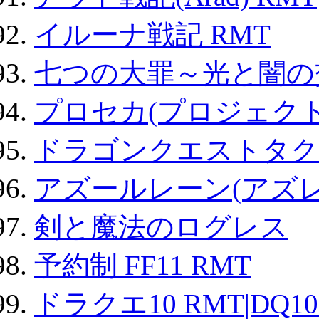
イルーナ戦記 RMT
七つの大罪～光と闇の
プロセカ(プロジェク
ドラゴンクエストタク
アズールレーン(アズレ
剣と魔法のログレス
予約制 FF11 RMT
ドラクエ10 RMT|DQ10