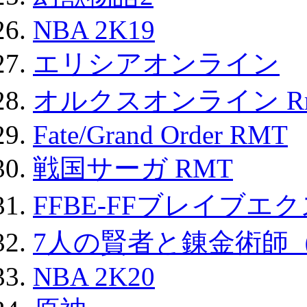
NBA 2K19
エリシアオンライン
オルクスオンライン R
Fate/Grand Order RMT
戦国サーガ RMT
FFBE-FFブレイブエ
7人の賢者と錬金術師
NBA 2K20