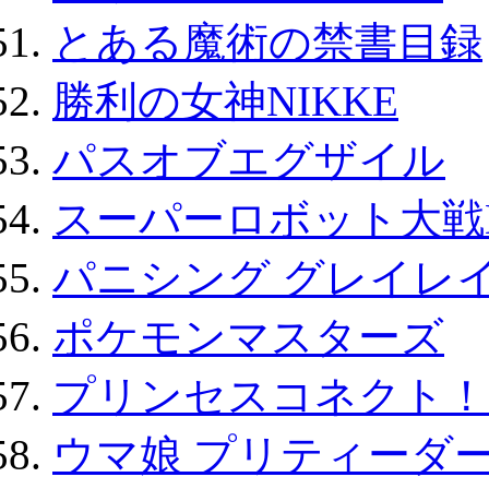
とある魔術の禁書目録
勝利の女神NIKKE
パスオブエグザイル
スーパーロボット大戦D
パニシング グレイレイ
ポケモンマスターズ
プリンセスコネクト！Re:
ウマ娘 プリティーダー