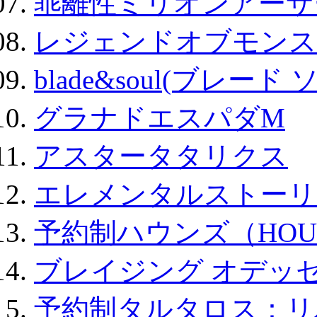
乖離性ミリオンアーサー
レジェンドオブモンスタ
blade&soul(ブレード 
グラナドエスパダM
アスタータタリクス
エレメンタルストーリ
予約制ハウンズ（HOU
ブレイジング オデッセ
予約制タルタロス：リバ