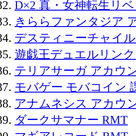
D×2 真・女神転生リ
きららファンタジア 
デスティニーチャイル
遊戯王デュエルリンクス
テリアサーガ アカウ
モバゲー モバコイン 
アナムネシス アカウ
ダークサマナー RMT