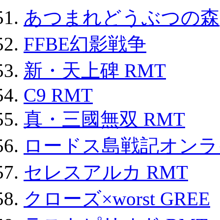
あつまれどうぶつの森
FFBE幻影戦争
新・天上碑 RMT
C9 RMT
真・三國無双 RMT
ロードス島戦記オンライ
セレスアルカ RMT
クローズ×worst GREE