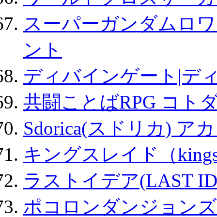
スーパーガンダムロワ
ント
ディバインゲート|デ
共闘ことばRPG コト
Sdorica(スドリカ) 
キングスレイド（kin
ラストイデア(LAST ID
ポコロンダンジョンズ 