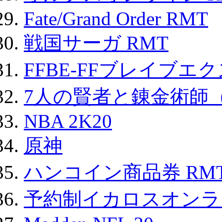
Fate/Grand Order RMT
戦国サーガ RMT
FFBE-FFブレイブエ
7人の賢者と錬金術師
NBA 2K20
原神
ハンコイン商品券 RM
予約制イカロスオンライン