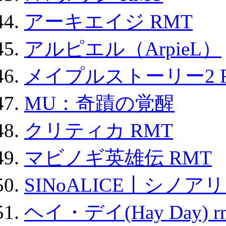
アーキエイジ RMT
アルピエル（ArpieL）
メイプルストーリー2 
MU：奇蹟の覚醒
クリティカ RMT
マビノギ英雄伝 RMT
SINoALICE丨シノア
ヘイ・デイ(Hay Day) r