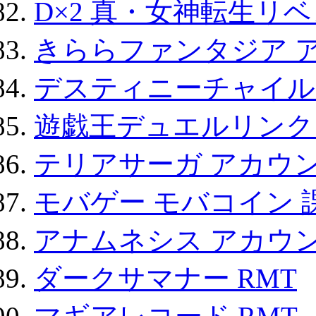
D×2 真・女神転生リ
きららファンタジア 
デスティニーチャイル
遊戯王デュエルリンクス
テリアサーガ アカウ
モバゲー モバコイン 
アナムネシス アカウ
ダークサマナー RMT