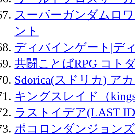
スーパーガンダムロワ
ント
ディバインゲート|デ
共闘ことばRPG コト
Sdorica(スドリカ) 
キングスレイド（kin
ラストイデア(LAST ID
ポコロンダンジョンズ 