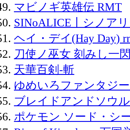
マビノギ英雄伝 RMT
SINoALICE丨シノア
ヘイ・デイ(Hay Day) r
刀使ノ巫女 刻みし一閃
天華百剣-斬
ゆめいろファンタジー
ブレイドアンドソウル
ポケモン ソード・シー