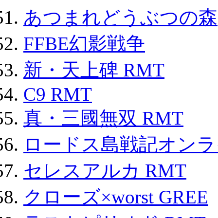
あつまれどうぶつの森
FFBE幻影戦争
新・天上碑 RMT
C9 RMT
真・三國無双 RMT
ロードス島戦記オンライ
セレスアルカ RMT
クローズ×worst GREE