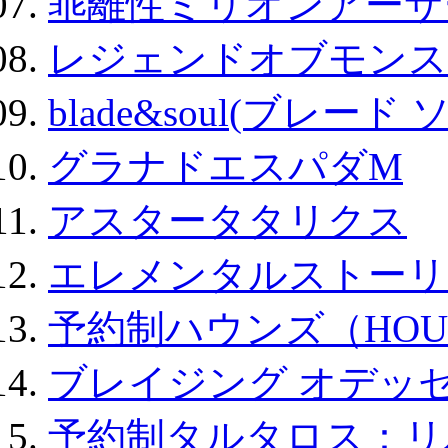
乖離性ミリオンアーサー
レジェンドオブモンスタ
blade&soul(ブレード 
グラナドエスパダM
アスタータタリクス
エレメンタルストーリ
予約制ハウンズ（HOU
ブレイジング オデッセ
予約制タルタロス：リバ