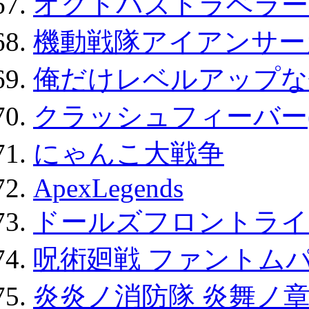
オクトパストラベラー
機動戦隊アイアンサー
俺だけレベルアップな件
クラッシュフィーバー
にゃんこ大戦争
ApexLegends
ドールズフロントライ
呪術廻戦 ファントムパ
炎炎ノ消防隊 炎舞ノ