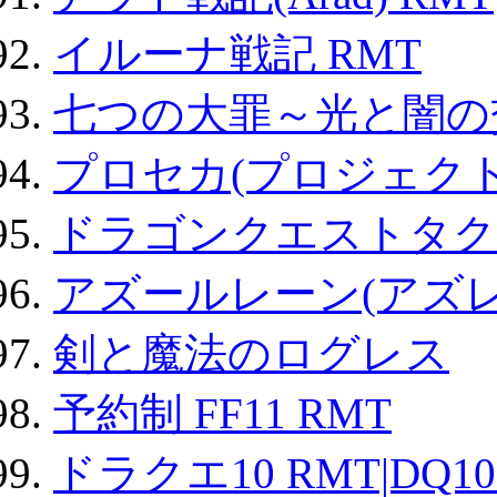
イルーナ戦記 RMT
七つの大罪～光と闇の
プロセカ(プロジェク
ドラゴンクエストタク
アズールレーン(アズレ
剣と魔法のログレス
予約制 FF11 RMT
ドラクエ10 RMT|DQ10