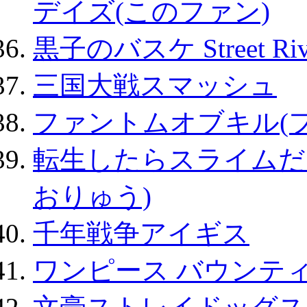
デイズ(このファン)
黒子のバスケ Street Ri
三国大戦スマッシュ
ファントムオブキル(
転生したらスライムだ
おりゅう)
千年戦争アイギス
ワンピース バウンテ