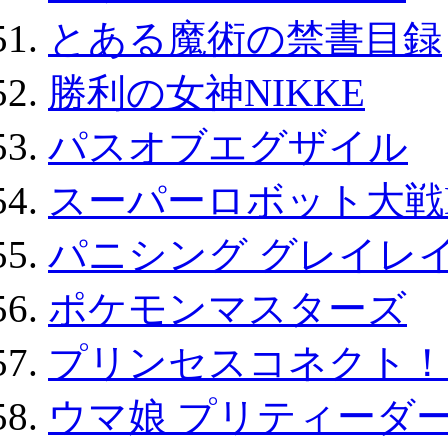
とある魔術の禁書目録
勝利の女神NIKKE
パスオブエグザイル
スーパーロボット大戦D
パニシング グレイレイ
ポケモンマスターズ
プリンセスコネクト！Re:
ウマ娘 プリティーダー