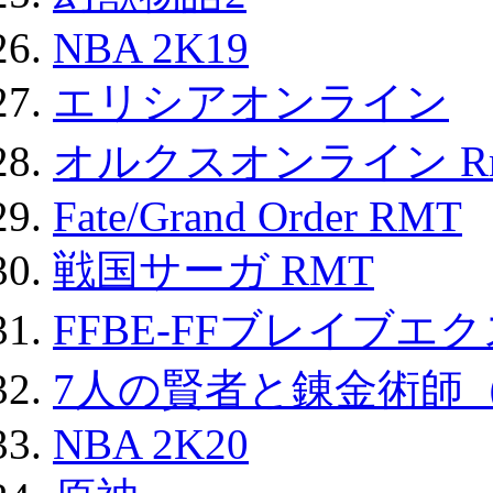
NBA 2K19
エリシアオンライン
オルクスオンライン R
Fate/Grand Order RMT
戦国サーガ RMT
FFBE-FFブレイブエ
7人の賢者と錬金術師
NBA 2K20