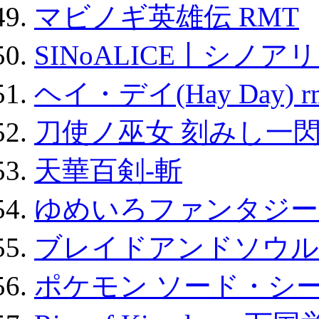
マビノギ英雄伝 RMT
SINoALICE丨シノア
ヘイ・デイ(Hay Day) r
刀使ノ巫女 刻みし一閃
天華百剣-斬
ゆめいろファンタジー
ブレイドアンドソウル
ポケモン ソード・シー