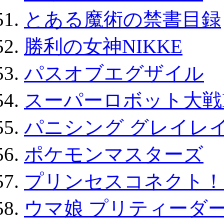
とある魔術の禁書目録
勝利の女神NIKKE
パスオブエグザイル
スーパーロボット大戦D
パニシング グレイレイ
ポケモンマスターズ
プリンセスコネクト！Re:
ウマ娘 プリティーダー