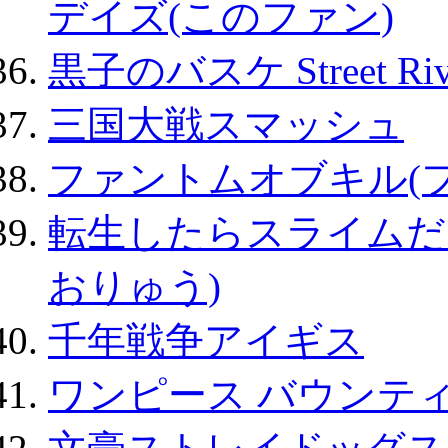
デイズ(このファン)
黒子のバスケ Street Ri
三国大戦スマッシュ
ファントムオブキル(
転生したらスライムだ
おりゅう)
千年戦争アイギス
ワンピース バウンテ