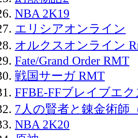
NBA 2K19
エリシアオンライン
オルクスオンライン R
Fate/Grand Order RMT
戦国サーガ RMT
FFBE-FFブレイブエ
7人の賢者と錬金術師
NBA 2K20