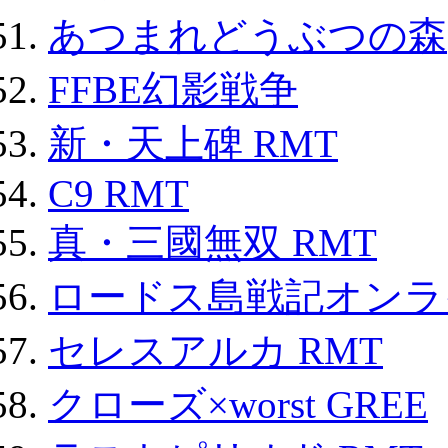
あつまれどうぶつの森
FFBE幻影戦争
新・天上碑 RMT
C9 RMT
真・三國無双 RMT
ロードス島戦記オンライ
セレスアルカ RMT
クローズ×worst GREE