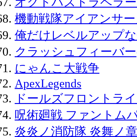
オクトパストラベラー
機動戦隊アイアンサー
俺だけレベルアップな件
クラッシュフィーバー
にゃんこ大戦争
ApexLegends
ドールズフロントライ
呪術廻戦 ファントムパ
炎炎ノ消防隊 炎舞ノ