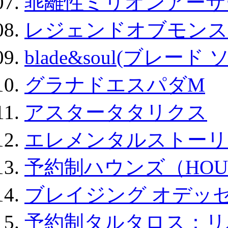
乖離性ミリオンアーサー
レジェンドオブモンスタ
blade&soul(ブレード 
グラナドエスパダM
アスタータタリクス
エレメンタルストーリ
予約制ハウンズ（HOU
ブレイジング オデッセ
予約制タルタロス：リバ