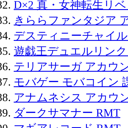
D×2 真・女神転生リ
きららファンタジア 
デスティニーチャイル
遊戯王デュエルリンクス
テリアサーガ アカウ
モバゲー モバコイン 
アナムネシス アカウ
ダークサマナー RMT