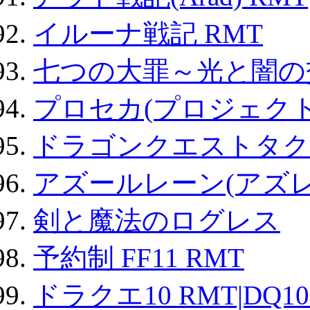
イルーナ戦記 RMT
七つの大罪～光と闇の
プロセカ(プロジェク
ドラゴンクエストタク
アズールレーン(アズレ
剣と魔法のログレス
予約制 FF11 RMT
ドラクエ10 RMT|DQ10