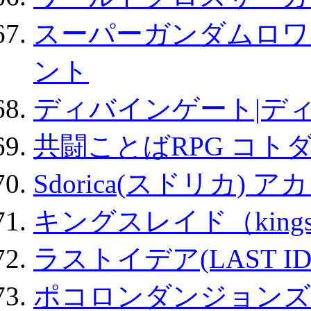
スーパーガンダムロワ
ント
ディバインゲート|デ
共闘ことばRPG コト
Sdorica(スドリカ) 
キングスレイド（kin
ラストイデア(LAST ID
ポコロンダンジョンズ 