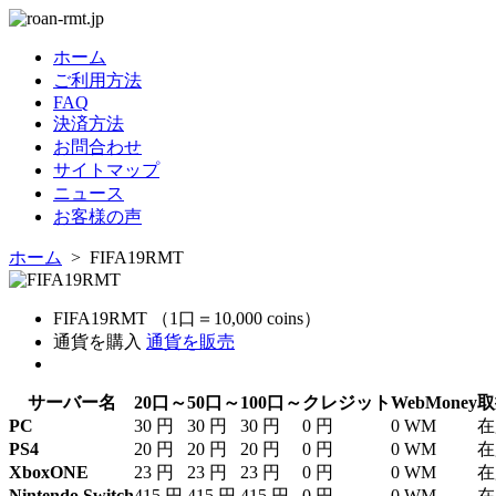
ホーム
ご利用方法
FAQ
決済方法
お問合わせ
サイトマップ
ニュース
お客様の声
ホーム
> FIFA19RMT
FIFA19RMT （1口＝10,000 coins）
通貨を購入
通貨を販売
サーバー名
20口～
50口～
100口～
クレジット
WebMoney
取
PC
30 円
30 円
30 円
0 円
0 WM
在
PS4
20 円
20 円
20 円
0 円
0 WM
在
XboxONE
23 円
23 円
23 円
0 円
0 WM
在
Nintendo Switch
415 円
415 円
415 円
0 円
0 WM
在