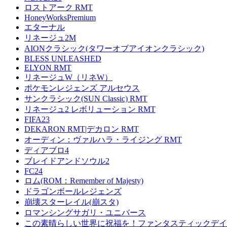
ロストアーク RMT
HoneyWorksPremium
エターナル
リネージュ2M
AIONクラシック(タワーオブアイオンクラシック)
BLESS UNLEASHED
ELYON RMT
リネージュW（リネW）
ポケモンレジェンズ アルセウス
サンクラシック(SUN Classic) RMT
リネージュ2 レボリューション RMT
FIFA23
DEKARON RMT|デカロン RMT
オーディン：ヴァルハラ・ライジング RMT
ディアブロ4
ブレイドアンドソウル2
FC24
ロム(ROM：Remember of Majesty)
ドラゴンボールレジェンズ
崩壊スターレイル(崩スタ)
ロマンシングサガリ・ユニバース
この素晴らしい世界に祝福を！ファンタスティックデイズ