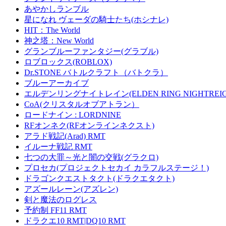
あやかしランブル
星になれ ヴェーダの騎士たち(ホシナレ)
HIT：The World
神之塔：New World
グランブルーファンタジー(グラブル)
ロブロックス(ROBLOX)
Dr.STONE バトルクラフト（バトクラ）
ブルーアーカイブ
エルデンリングナイトレイン(ELDEN RING NIGHTREIG
CoA(クリスタルオブアトラン）
ロードナイン : LORDNINE
RFオンネク(RFオンラインネクスト)
アラド戦記(Arad) RMT
イルーナ戦記 RMT
七つの大罪～光と闇の交戦(グラクロ)
プロセカ(プロジェクトセカイ カラフルステージ！)
ドラゴンクエストタクト(ドラクエタクト)
アズールレーン(アズレン)
剣と魔法のログレス
予約制 FF11 RMT
ドラクエ10 RMT|DQ10 RMT