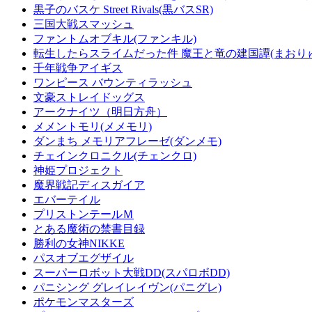
黒子のバスケ Street Rivals(黒バスSR)
三国大戦スマッシュ
ファントムオブキル(ファンキル)
転生したらスライムだった件 魔王と竜の建国譚(まおり
千年戦争アイギス
ワンピース バウンティラッシュ
文豪ストレイドッグス
アークナイツ（明日方舟）
メメントモリ(メメモリ)
ダンまち メモリアフレーゼ(ダンメモ)
チェインクロニクル(チェンクロ)
神姫プロジェクト
魔界戦記ディスガイア
エバーテイル
プリストンテールＭ
とある魔術の禁書目録
勝利の女神NIKKE
パスオブエグザイル
スーパーロボット大戦DD(スパロボDD)
パニシング グレイレイヴン(パニグレ)
ポケモンマスターズ