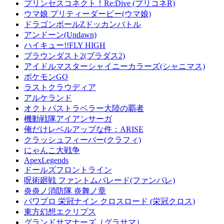
プリンセスコネクト！Re:Dive (プリコネR)
ウマ娘 プリティーダービー(ウマ娘)
ドラゴンボールZドッカンバトル
アンドーン(Undawn)
ハイキュー!!FLY HIGH
ブラウンダスト2(ブラダス2)
アイドルマスターシャイニーカラーズ(シャニマス)
ポケモンGO
ラストクラウディア
アルケランド
オクトパストラベラー大陸の覇者
機動戦隊アイアンサーガ
俺だけレベルアップな件：ARISE
クラッシュフィーバー(クラフィ)
にゃんこ大戦争
ApexLegends
ドールズフロントライン
呪術廻戦 ファントムパレード(ファンパレ)
炎炎ノ消防隊 炎舞ノ章
パワプロ 栄冠ナイン クロスロード (栄冠クロス)
東方幻想エクリプス
グランドサマナーズ（グラサマ）