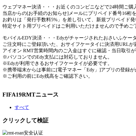
ウェブマネー決済
・・・お近くのコンビニなどで24時間ご購
当店からの[お手続のお知らせ]メールにプリペイド番号16桁
お釣りは「発行手数料5%」を差し引いて、新規プリペイド発
特定サイト用プリペイドはご利用いただけませんので予めご
モバイルEDY決済
・・・Edyがチャージされたおさいふケー
ご注文時にご登録頂いた、おサイフケータイに決済用URL
アイオン RMT営業時間内のご入金はすぐに確認・当日取引
※パソコンでのEdy支払には対応しておりません。
※Edyが利用できるおサイフケータイが必要です。
※携帯端末からは事前に[電子マネー「Edy」]アプリの登録
※ご利用の前にEdy残高をご確認下さい。
FIFA19RMTニュース
すべて
クリックして検証