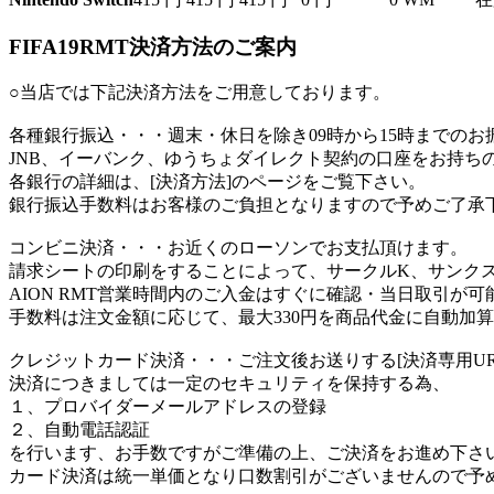
FIFA19RMT決済方法のご案内
○当店では下記決済方法をご用意しております。
各種銀行振込
・・・週末・休日を除き09時から15時までの
JNB、イーバンク、ゆうちょダイレクト契約の口座をお持ち
各銀行の詳細は、[決済方法]のページをご覧下さい。
銀行振込手数料はお客様のご負担となりますので予めご了承
コンビニ決済
・・・お近くのローソンでお支払頂けます。
請求シートの印刷をすることによって、サークルK、サンク
AION RMT営業時間内のご入金はすぐに確認・当日取引が可
手数料は注文金額に応じて、最大330円を商品代金に自動加
クレジットカード決済
・・・ご注文後お送りする[決済専用U
決済につきましては一定のセキュリティを保持する為、
１、プロバイダーメールアドレスの登録
２、自動電話認証
を行います、お手数ですがご準備の上、ご決済をお進め下さ
カード決済は統一単価となり口数割引がございませんので予