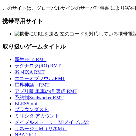
このサイトは、グローバルサインのサーバ証明書 により実在
携帯専用サイト
左のコードを対応している携帯電
取り扱いゲームタイトル
新生FF14 RMT
ラグナロク(RO) RMT
戦国IXA RMT
エコーオブソウル RMT
星界神話 RMT
アプリ版 単車の虎 裏虎 RMT
予約制Soulworker RMT
BLESS rmt
ブラウンダスト
ミリシタ アカウント
メイプルストーリーM(メイプルM)
リネージュM（リネM）
NBA 2K21