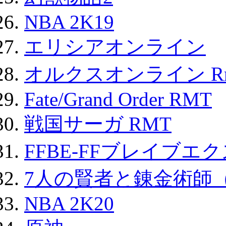
NBA 2K19
エリシアオンライン
オルクスオンライン R
Fate/Grand Order RMT
戦国サーガ RMT
FFBE-FFブレイブエ
7人の賢者と錬金術師
NBA 2K20