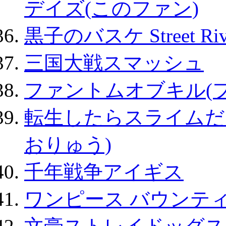
デイズ(このファン)
黒子のバスケ Street Ri
三国大戦スマッシュ
ファントムオブキル(
転生したらスライムだ
おりゅう)
千年戦争アイギス
ワンピース バウンテ