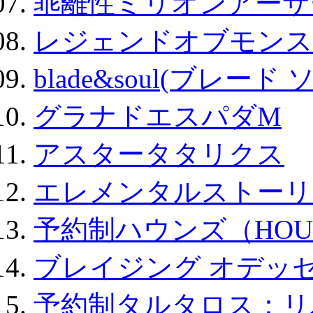
乖離性ミリオンアーサー
レジェンドオブモンスタ
blade&soul(ブレード 
グラナドエスパダM
アスタータタリクス
エレメンタルストーリ
予約制ハウンズ（HOU
ブレイジング オデッセ
予約制タルタロス：リバ