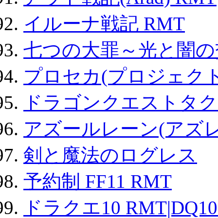
イルーナ戦記 RMT
七つの大罪～光と闇の
プロセカ(プロジェク
ドラゴンクエストタク
アズールレーン(アズレ
剣と魔法のログレス
予約制 FF11 RMT
ドラクエ10 RMT|DQ10