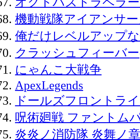
オクトパストラベラー
機動戦隊アイアンサー
俺だけレベルアップな件
クラッシュフィーバー
にゃんこ大戦争
ApexLegends
ドールズフロントライ
呪術廻戦 ファントムパ
炎炎ノ消防隊 炎舞ノ