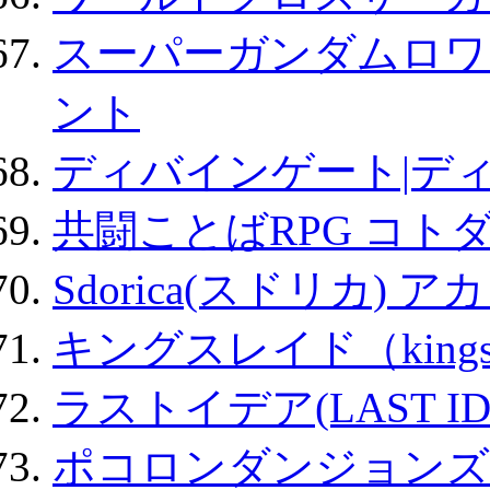
スーパーガンダムロワ
ント
ディバインゲート|デ
共闘ことばRPG コト
Sdorica(スドリカ) 
キングスレイド（kin
ラストイデア(LAST ID
ポコロンダンジョンズ 