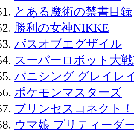
とある魔術の禁書目録
勝利の女神NIKKE
パスオブエグザイル
スーパーロボット大戦D
パニシング グレイレイ
ポケモンマスターズ
プリンセスコネクト！Re:
ウマ娘 プリティーダー