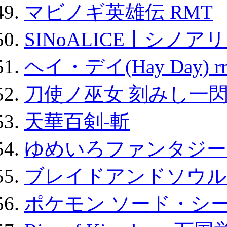
マビノギ英雄伝 RMT
SINoALICE丨シノア
ヘイ・デイ(Hay Day) r
刀使ノ巫女 刻みし一閃
天華百剣-斬
ゆめいろファンタジー
ブレイドアンドソウル
ポケモン ソード・シー