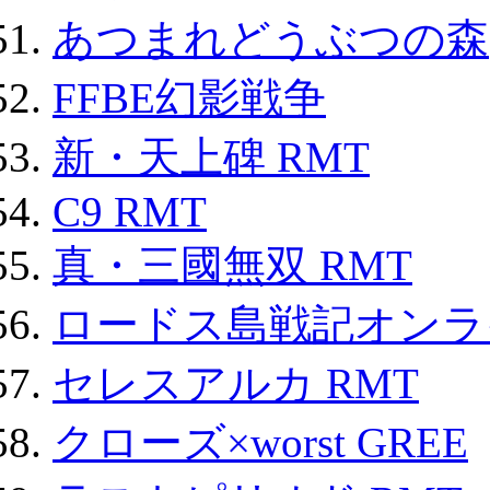
あつまれどうぶつの森
FFBE幻影戦争
新・天上碑 RMT
C9 RMT
真・三國無双 RMT
ロードス島戦記オンライ
セレスアルカ RMT
クローズ×worst GREE