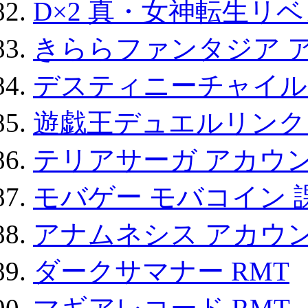
D×2 真・女神転生リ
きららファンタジア 
デスティニーチャイル
遊戯王デュエルリンクス
テリアサーガ アカウ
モバゲー モバコイン 
アナムネシス アカウ
ダークサマナー RMT