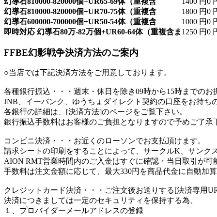
幻導石810000-820000個+UR65-69体（重複含
1400 円
0 
幻導石810000-820000個+UR70-75体（重複含
1800 円
0 
幻導石600000-700000個+UR50-54体（重複含
1000 円
0 
即時対応 幻導石80万-82万個+UR60-64体（重複含ま
1250 円
0 
FFBE幻影戦争決済方法のご案内
○当店では下記決済方法をご用意しております。
各種銀行振込
・・・週末・休日を除き09時から15時までの
JNB、イーバンク、ゆうちょダイレクト契約の口座をお持ち
各銀行の詳細は、[決済方法]のページをご覧下さい。
銀行振込手数料はお客様のご負担となりますので予めご了承
コンビニ決済
・・・お近くのローソンでお支払頂けます。
請求シートの印刷をすることによって、サークルK、サンク
AION RMT営業時間内のご入金はすぐに確認・当日取引が可
手数料は注文金額に応じて、最大330円を商品代金に自動加
クレジットカード決済
・・・ご注文後お送りする[決済専用U
決済につきましては一定のセキュリティを保持する為、
１、プロバイダーメールアドレスの登録