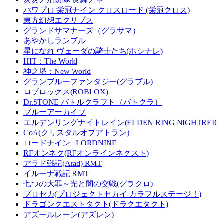
パワプロ 栄冠ナイン クロスロード (栄冠クロス)
東方幻想エクリプス
グランドサマナーズ（グラサマ）
あやかしランブル
星になれ ヴェーダの騎士たち(ホシナレ)
HIT：The World
神之塔：New World
グランブルーファンタジー(グラブル)
ロブロックス(ROBLOX)
Dr.STONE バトルクラフト（バトクラ）
ブルーアーカイブ
エルデンリングナイトレイン(ELDEN RING NIGHTREIG
CoA(クリスタルオブアトラン）
ロードナイン : LORDNINE
RFオンネク(RFオンラインネクスト)
アラド戦記(Arad) RMT
イルーナ戦記 RMT
七つの大罪～光と闇の交戦(グラクロ)
プロセカ(プロジェクトセカイ カラフルステージ！)
ドラゴンクエストタクト(ドラクエタクト)
アズールレーン(アズレン)