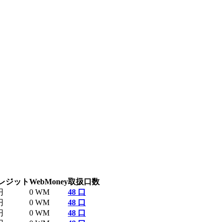
レジット
WebMoney
取扱口数
円
0 WM
48 口
円
0 WM
48 口
円
0 WM
48 口