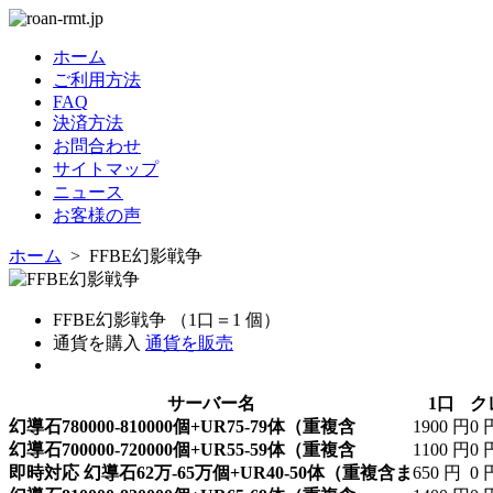
ホーム
ご利用方法
FAQ
決済方法
お問合わせ
サイトマップ
ニュース
お客様の声
ホーム
> FFBE幻影戦争
FFBE幻影戦争 （1口＝1 個）
通貨を購入
通貨を販売
サーバー名
1口
ク
幻導石780000-810000個+UR75-79体（重複含
1900 円
0 
幻導石700000-720000個+UR55-59体（重複含
1100 円
0 
即時対応 幻導石62万-65万個+UR40-50体（重複含ま
650 円
0 