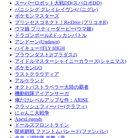
スーパーロボット大戦DD(スパロボDD)
パニシング グレイレイヴン(パニグレ)
ポケモンマスターズ
プリンセスコネクト！Re:Dive (プリコネR)
ウマ娘 プリティーダービー(ウマ娘)
ドラゴンボールZドッカンバトル
アンドーン(Undawn)
ハイキュー!!FLY HIGH
ブラウンダスト2(ブラダス2)
アイドルマスターシャイニーカラーズ(シャニマス)
ポケモンGO
ラストクラウディア
アルケランド
オクトパストラベラー大陸の覇者
機動戦隊アイアンサーガ
俺だけレベルアップな件：ARISE
クラッシュフィーバー(クラフィ)
にゃんこ大戦争
ApexLegends
ドールズフロントライン
呪術廻戦 ファントムパレード(ファンパレ)
炎炎ノ消防隊 炎舞ノ章