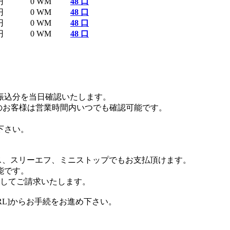
円
0 WM
48 口
円
0 WM
48 口
円
0 WM
48 口
円
0 WM
48 口
お振込分を当日確認いたします。
のお客様は営業時間内いつでも確認可能です。
下さい。
ス、スリーエフ、ミニストップでもお支払頂けます。
能です。
算してご請求いたします。
RL]からお手続をお進め下さい。