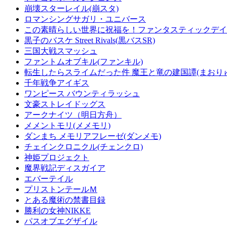
崩壊スターレイル(崩スタ)
ロマンシングサガリ・ユニバース
この素晴らしい世界に祝福を！ファンタスティックデイズ
黒子のバスケ Street Rivals(黒バスSR)
三国大戦スマッシュ
ファントムオブキル(ファンキル)
転生したらスライムだった件 魔王と竜の建国譚(まおり
千年戦争アイギス
ワンピース バウンティラッシュ
文豪ストレイドッグス
アークナイツ（明日方舟）
メメントモリ(メメモリ)
ダンまち メモリアフレーゼ(ダンメモ)
チェインクロニクル(チェンクロ)
神姫プロジェクト
魔界戦記ディスガイア
エバーテイル
プリストンテールＭ
とある魔術の禁書目録
勝利の女神NIKKE
パスオブエグザイル