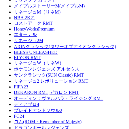
メイプルストーリーM(メイプルM)
リネージュM（リネM）
NBA 2K21
ロストアーク RMT
HoneyWorksPremium
エターナル
リネージュ2M
AIONクラシック(タワーオブアイオンクラシック)
BLESS UNLEASHED
ELYON RMT
リネージュW（リネW）
ポケモンレジェンズ アルセウス
サンクラシック(SUN Classic) RMT
リネージュ2 レボリューション RMT
FIFA23
DEKARON RMT|デカロン RMT
オーディン：ヴァルハラ・ライジング RMT
ディアブロ4
ブレイドアンドソウル2
FC24
ロム(ROM：Remember of Majesty)
ドラゴンボールレジェンズ