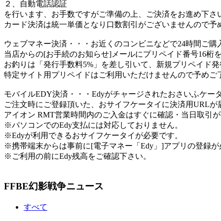
２、自動電話認証
を行います、お手数ですがご準備の上、ご決済をお進め下さ
カード決済は統一単価となり口数割引がございませんので予
ウェブマネー決済
・・・お近くのコンビニなどで24時間ご購
当店からの[お手続のお知らせ]メールにプリペイド番号16桁
お釣りは「発行手数料5%」を差し引いて、新規プリペイド発
特定サイト用プリペイドはご利用いただけませんので予めご
モバイルEDY決済
・・・Edyがチャージされたおさいふケー
ご注文時にご登録頂いた、おサイフケータイに決済用URL
アイオン RMT営業時間内のご入金はすぐに確認・当日取引
※パソコンでのEdy支払には対応しておりません。
※Edyが利用できるおサイフケータイが必要です。
※携帯端末からは事前に[電子マネー「Edy」]アプリの登録
※ご利用の前にEdy残高をご確認下さい。
FFBE幻影戦争ニュース
すべて