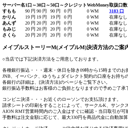
サーバー名
1口～
30口～
50口～
クレジット
WebMoney
取扱口数
すもも
90 円
90 円
90 円
0 円
0 WM
3183 口
かりん
19 円
19 円
19 円
0 円
0 WM
在庫なし
あんず
20 円
20 円
20 円
0 円
0 WM
在庫なし
もみじ
20 円
20 円
20 円
0 円
0 WM
在庫なし
さくら
20 円
20 円
20 円
0 円
0 WM
在庫なし
メイプルストーリーM(メイプルM)決済方法のご案
○当店では下記決済方法をご用意しております。
各種銀行振込
・・・週末・休日を除き09時から15時までの
JNB、イーバンク、ゆうちょダイレクト契約の口座をお持ち
各銀行の詳細は、[決済方法]のページをご覧下さい。
銀行振込手数料はお客様のご負担となりますので予めご了承
コンビニ決済
・・・お近くのローソンでお支払頂けます。
請求シートの印刷をすることによって、サークルK、サンク
AION RMT営業時間内のご入金はすぐに確認・当日取引が可
手数料は注文金額に応じて、最大330円を商品代金に自動加