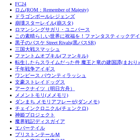
FC24
ロム(ROM：Remember of Majesty)
ドラゴンボールレジェンズ
崩壊スターレイル(崩スタ)
ロマンシングサガリ・ユニバース
この素晴らしい世界に祝福を！ファンタスティックデイズ
黒子のバスケ Street Rivals(黒バスSR)
三国大戦スマッシュ
ファントムオブキル(ファンキル)
転生したらスライムだった件 魔王と竜の建国譚(まおり
千年戦争アイギス
ワンピース バウンティラッシュ
文豪ストレイドッグス
アークナイツ（明日方舟）
メメントモリ(メメモリ)
ダンまち メモリアフレーゼ(ダンメモ)
チェインクロニクル(チェンクロ)
神姫プロジェクト
魔界戦記ディスガイア
エバーテイル
プリストンテールＭ