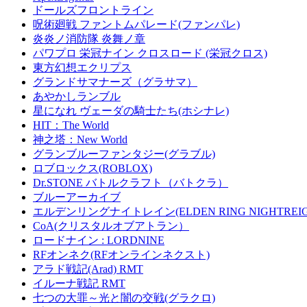
ドールズフロントライン
呪術廻戦 ファントムパレード(ファンパレ)
炎炎ノ消防隊 炎舞ノ章
パワプロ 栄冠ナイン クロスロード (栄冠クロス)
東方幻想エクリプス
グランドサマナーズ（グラサマ）
あやかしランブル
星になれ ヴェーダの騎士たち(ホシナレ)
HIT：The World
神之塔：New World
グランブルーファンタジー(グラブル)
ロブロックス(ROBLOX)
Dr.STONE バトルクラフト（バトクラ）
ブルーアーカイブ
エルデンリングナイトレイン(ELDEN RING NIGHTREIG
CoA(クリスタルオブアトラン）
ロードナイン : LORDNINE
RFオンネク(RFオンラインネクスト)
アラド戦記(Arad) RMT
イルーナ戦記 RMT
七つの大罪～光と闇の交戦(グラクロ)