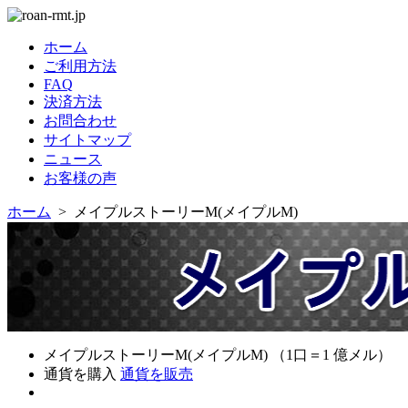
ホーム
ご利用方法
FAQ
決済方法
お問合わせ
サイトマップ
ニュース
お客様の声
ホーム
> メイプルストーリーM(メイプルM)
メイプルストーリーM(メイプルM) （1口＝1 億メル）
通貨を購入
通貨を販売