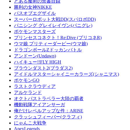
とある魔術の禁書目録
勝利の女神NIKKE
パスオブエグザイル
スーパーロボット大戦DD(スパロボDD)
パニシング グレイレイヴン(パニグレ)
ポケモンマスターズ
プリンセスコネクト！Re:Dive (プリコネR)
ウマ娘 プリティーダービー(ウマ娘)
ドラゴンボールZドッカンバトル
アンドーン(Undawn)
ハイキュー!!FLY HIGH
ブラウンダスト2(ブラダス2)
アイドルマスターシャイニーカラーズ(シャニマス)
ポケモンGO
ラストクラウディア
アルケランド
オクトパストラベラー大陸の覇者
機動戦隊アイアンサーガ
俺だけレベルアップな件：ARISE
クラッシュフィーバー(クラフィ)
にゃんこ大戦争
ApexLegends