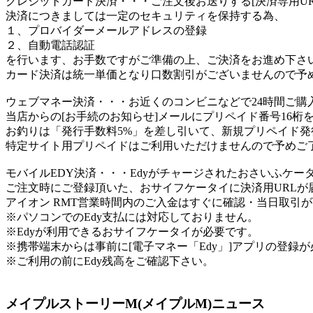
クレジットカード決済
・・・ご注文後お送りする[決済専用U
決済につきましては一定のセキュリティを保持する為、
１、プロバイダーメールアドレスの登録
２、自動電話認証
を行います、お手数ですがご準備の上、ご決済をお進め下さ
カード決済は統一単価となり口数割引がございませんので予
ウェブマネー決済
・・・お近くのコンビニなどで24時間ご購
当店からの[お手続のお知らせ]メールにプリペイド番号16桁
お釣りは「発行手数料5%」を差し引いて、新規プリペイド発
特定サイト用プリペイドはご利用いただけませんので予めご
モバイルEDY決済
・・・Edyがチャージされたおさいふケー
ご注文時にご登録頂いた、おサイフケータイに決済用URL
アイオン RMT営業時間内のご入金はすぐに確認・当日取引
※パソコンでのEdy支払には対応しておりません。
※Edyが利用できるおサイフケータイが必要です。
※携帯端末からは事前に[電子マネー「Edy」]アプリの登録
※ご利用の前にEdy残高をご確認下さい。
メイプルストーリーM(メイプルM)ニュース