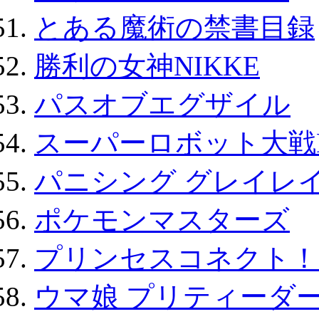
とある魔術の禁書目録
勝利の女神NIKKE
パスオブエグザイル
スーパーロボット大戦D
パニシング グレイレイ
ポケモンマスターズ
プリンセスコネクト！Re:
ウマ娘 プリティーダー