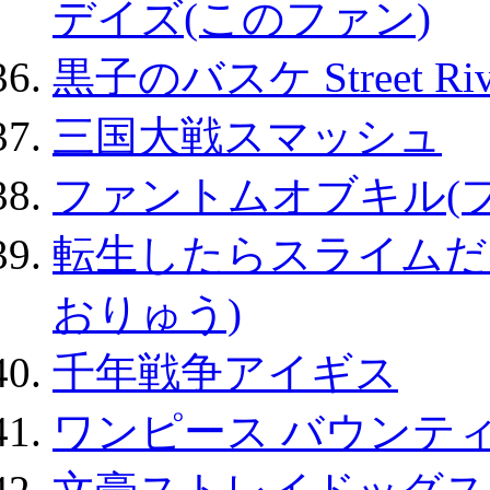
デイズ(このファン)
黒子のバスケ Street Ri
三国大戦スマッシュ
ファントムオブキル(
転生したらスライムだ
おりゅう)
千年戦争アイギス
ワンピース バウンテ