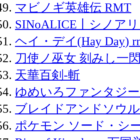
マビノギ英雄伝 RMT
SINoALICE丨シノア
ヘイ・デイ(Hay Day) r
刀使ノ巫女 刻みし一閃
天華百剣-斬
ゆめいろファンタジー
ブレイドアンドソウル
ポケモン ソード・シー