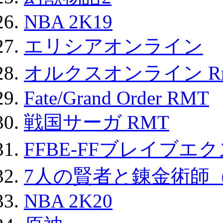
NBA 2K19
エリシアオンライン
オルクスオンライン R
Fate/Grand Order RMT
戦国サーガ RMT
FFBE-FFブレイブエ
7人の賢者と錬金術師
NBA 2K20