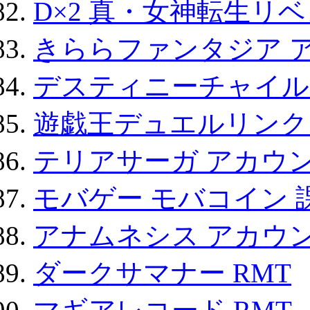
D×2 真・女神転生リ
きららファンタジア 
デスティニーチャイル
遊戯王デュエルリンクス
テリアサーガ アカウ
モバゲー モバコイン 
アナムネシス アカウ
ダークサマナー RMT