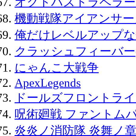
オクトパストラベラー
機動戦隊アイアンサー
俺だけレベルアップな件
クラッシュフィーバー
にゃんこ大戦争
ApexLegends
ドールズフロントライ
呪術廻戦 ファントムパ
炎炎ノ消防隊 炎舞ノ