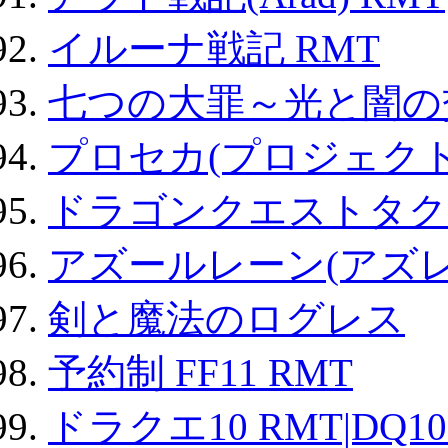
イルーナ戦記 RMT
七つの大罪～光と闇の
プロセカ(プロジェク
ドラゴンクエストタク
アズールレーン(アズレ
剣と魔法のログレス
予約制 FF11 RMT
ドラクエ10 RMT|DQ10