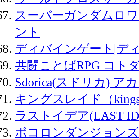
スーパーガンダムロワ
ント
ディバインゲート|デ
共闘ことばRPG コト
Sdorica(スドリカ) 
キングスレイド（kin
ラストイデア(LAST ID
ポコロンダンジョンズ 