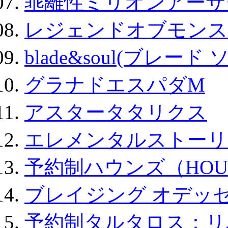
乖離性ミリオンアーサー
レジェンドオブモンスタ
blade&soul(ブレード 
グラナドエスパダM
アスタータタリクス
エレメンタルストーリ
予約制ハウンズ（HOU
ブレイジング オデッセ
予約制タルタロス：リバ