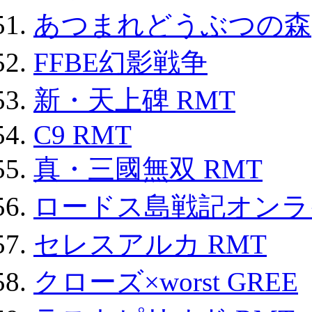
あつまれどうぶつの森
FFBE幻影戦争
新・天上碑 RMT
C9 RMT
真・三國無双 RMT
ロードス島戦記オンライ
セレスアルカ RMT
クローズ×worst GREE