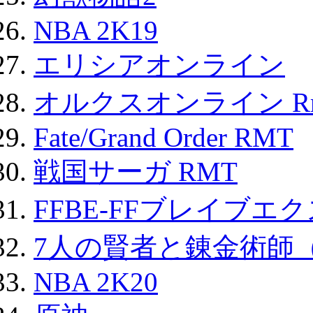
NBA 2K19
エリシアオンライン
オルクスオンライン R
Fate/Grand Order RMT
戦国サーガ RMT
FFBE-FFブレイブエ
7人の賢者と錬金術師
NBA 2K20