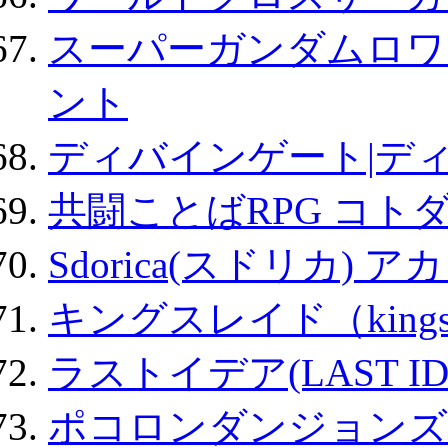
スーパーガンダムロワ
ント
ディバインゲート|デ
共闘ことばRPG コト
Sdorica(スドリカ) 
キングスレイド（kin
ラストイデア(LAST ID
ポコロンダンジョンズ 