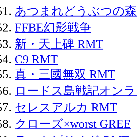
あつまれどうぶつの森
FFBE幻影戦争
新・天上碑 RMT
C9 RMT
真・三國無双 RMT
ロードス島戦記オンライ
セレスアルカ RMT
クローズ×worst GREE