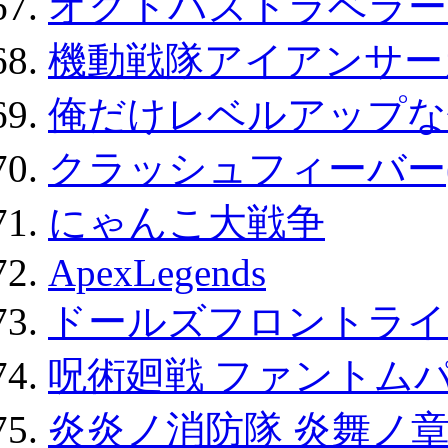
オクトパストラベラー
機動戦隊アイアンサー
俺だけレベルアップな件
クラッシュフィーバー
にゃんこ大戦争
ApexLegends
ドールズフロントライ
呪術廻戦 ファントムパ
炎炎ノ消防隊 炎舞ノ