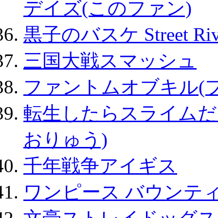
デイズ(このファン)
黒子のバスケ Street Ri
三国大戦スマッシュ
ファントムオブキル(
転生したらスライムだ
おりゅう)
千年戦争アイギス
ワンピース バウンテ