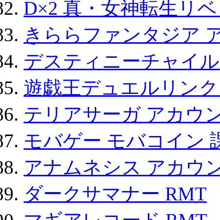
D×2 真・女神転生リ
きららファンタジア 
デスティニーチャイル
遊戯王デュエルリンクス
テリアサーガ アカウ
モバゲー モバコイン 
アナムネシス アカウ
ダークサマナー RMT