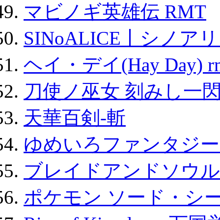
マビノギ英雄伝 RMT
SINoALICE丨シノア
ヘイ・デイ(Hay Day) r
刀使ノ巫女 刻みし一閃
天華百剣-斬
ゆめいろファンタジー
ブレイドアンドソウル
ポケモン ソード・シー