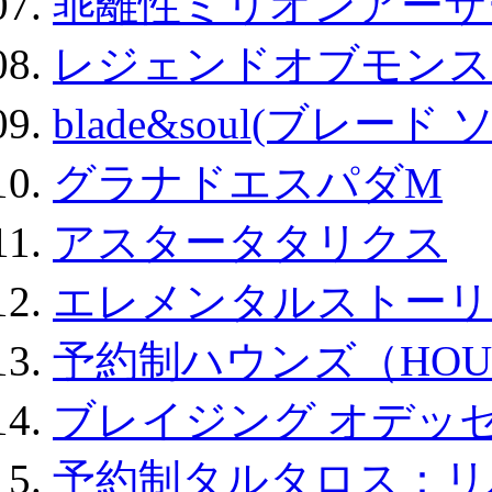
乖離性ミリオンアーサー
レジェンドオブモンスタ
blade&soul(ブレード 
グラナドエスパダM
アスタータタリクス
エレメンタルストーリ
予約制ハウンズ（HOU
ブレイジング オデッセ
予約制タルタロス：リバ