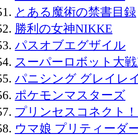
とある魔術の禁書目録
勝利の女神NIKKE
パスオブエグザイル
スーパーロボット大戦D
パニシング グレイレイ
ポケモンマスターズ
プリンセスコネクト！Re:
ウマ娘 プリティーダー