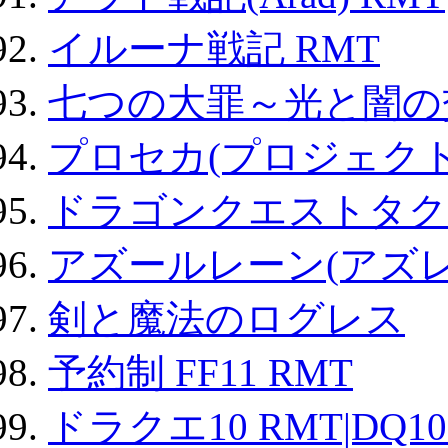
イルーナ戦記 RMT
七つの大罪～光と闇の
プロセカ(プロジェク
ドラゴンクエストタク
アズールレーン(アズレ
剣と魔法のログレス
予約制 FF11 RMT
ドラクエ10 RMT|DQ10