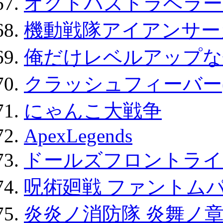
オクトパストラベラー
機動戦隊アイアンサー
俺だけレベルアップな件
クラッシュフィーバー
にゃんこ大戦争
ApexLegends
ドールズフロントライ
呪術廻戦 ファントムパ
炎炎ノ消防隊 炎舞ノ