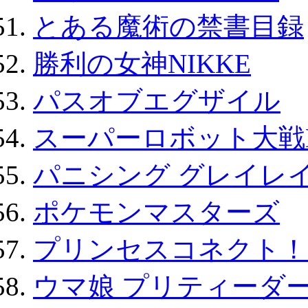
とある魔術の禁書目録
勝利の女神NIKKE
パスオブエグザイル
スーパーロボット大戦D
パニシング グレイレイ
ポケモンマスターズ
プリンセスコネクト！Re:
ウマ娘 プリティーダー