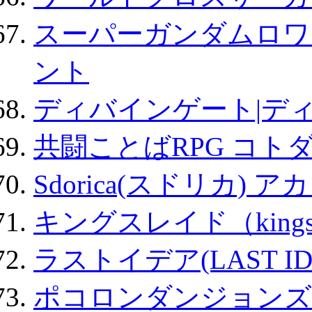
スーパーガンダムロワ
ント
ディバインゲート|デ
共闘ことばRPG コト
Sdorica(スドリカ) 
キングスレイド（kin
ラストイデア(LAST ID
ポコロンダンジョンズ 