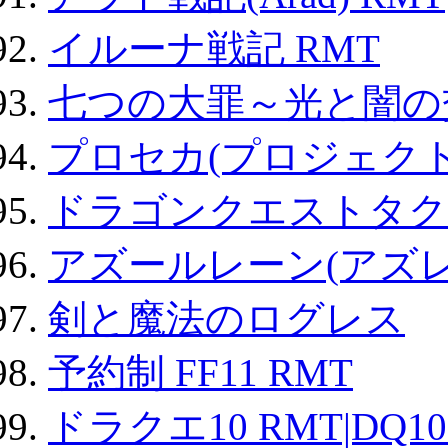
イルーナ戦記 RMT
七つの大罪～光と闇の
プロセカ(プロジェク
ドラゴンクエストタク
アズールレーン(アズレ
剣と魔法のログレス
予約制 FF11 RMT
ドラクエ10 RMT|DQ10