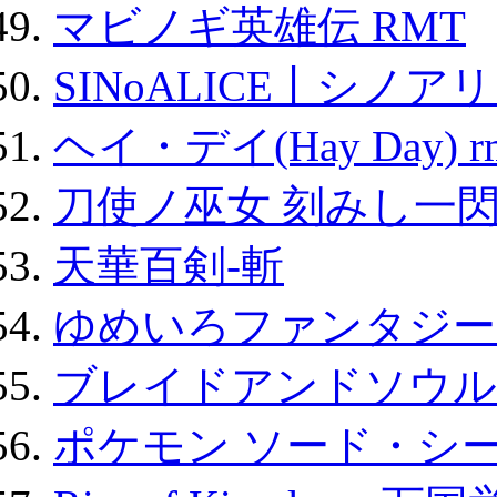
マビノギ英雄伝 RMT
SINoALICE丨シノア
ヘイ・デイ(Hay Day) r
刀使ノ巫女 刻みし一閃
天華百剣-斬
ゆめいろファンタジー
ブレイドアンドソウル
ポケモン ソード・シー