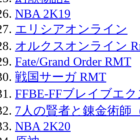
NBA 2K19
エリシアオンライン
オルクスオンライン R
Fate/Grand Order RMT
戦国サーガ RMT
FFBE-FFブレイブエ
7人の賢者と錬金術師
NBA 2K20