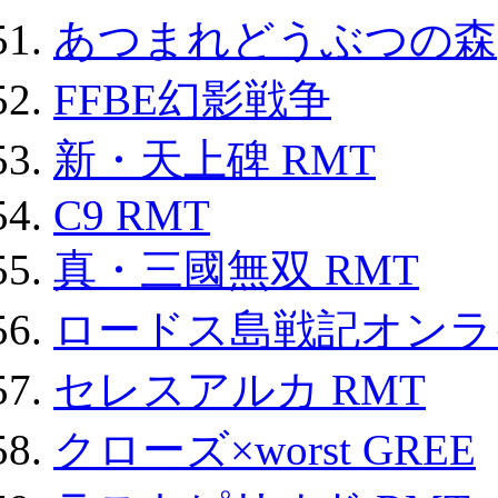
あつまれどうぶつの森
FFBE幻影戦争
新・天上碑 RMT
C9 RMT
真・三國無双 RMT
ロードス島戦記オンライ
セレスアルカ RMT
クローズ×worst GREE