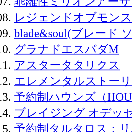
乖離性ミリオンアーサー
レジェンドオブモンスタ
blade&soul(ブレード 
グラナドエスパダM
アスタータタリクス
エレメンタルストーリ
予約制ハウンズ（HOU
ブレイジング オデッセ
予約制タルタロス：リバ