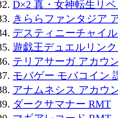
D×2 真・女神転生リ
きららファンタジア 
デスティニーチャイル
遊戯王デュエルリンクス
テリアサーガ アカウ
モバゲー モバコイン 
アナムネシス アカウ
ダークサマナー RMT