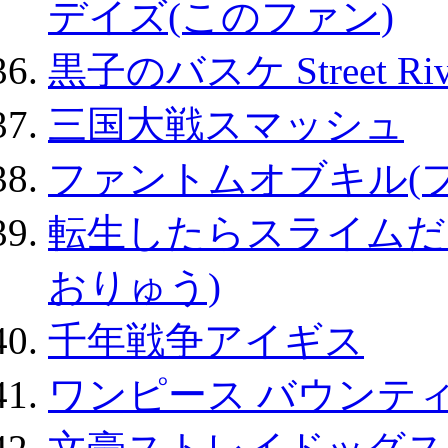
デイズ(このファン)
黒子のバスケ Street Ri
三国大戦スマッシュ
ファントムオブキル(
転生したらスライムだ
おりゅう)
千年戦争アイギス
ワンピース バウンテ