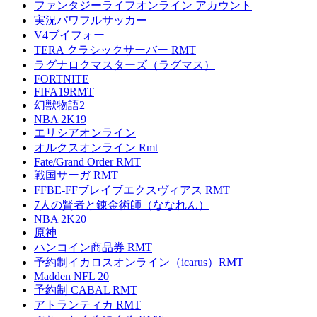
ファンタジーライフオンライン アカウント
実況パワフルサッカー
V4ブイフォー
TERA クラシックサーバー RMT
ラグナロクマスターズ（ラグマス）
FORTNITE
FIFA19RMT
幻獣物語2
NBA 2K19
エリシアオンライン
オルクスオンライン Rmt
Fate/Grand Order RMT
戦国サーガ RMT
FFBE-FFブレイブエクスヴィアス RMT
7人の賢者と錬金術師（ななれん）
NBA 2K20
原神
ハンコイン商品券 RMT
予約制イカロスオンライン（icarus）RMT
Madden NFL 20
予約制 CABAL RMT
アトランティカ RMT