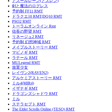
アズールレーン(アズレン)
剣と魔法のログレス
予約制 FF11 RMT
ドラクエ10 RMT|DQ10 RMT
PSO2 RMT
トーラムオンライン Rmt
信長の野望 RMT
リネージュ2 RMT
予約制 幻想神域 RMT
メイプルストーリー RMT
マビノギ RMT
ラテール RMT
MULegend RMT
放置少女
レイヴン2(RAVEN2)
アルケミアストーリー RMT
ミル4(MIR4)
イザナギ RMT
ドラゴンズシャドウ RMT
ミル
ステラセプト RMT
The Elder Scrolls Online (TESO) RMT