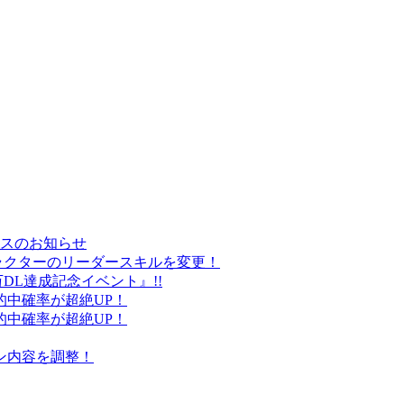
ンスのお知らせ
ラボキャラクターのリーダースキルを変更！
00万DL達成記念イベント』!!
1種の的中確率が超絶UP！
0種の的中確率が超絶UP！
ジョン内容を調整！