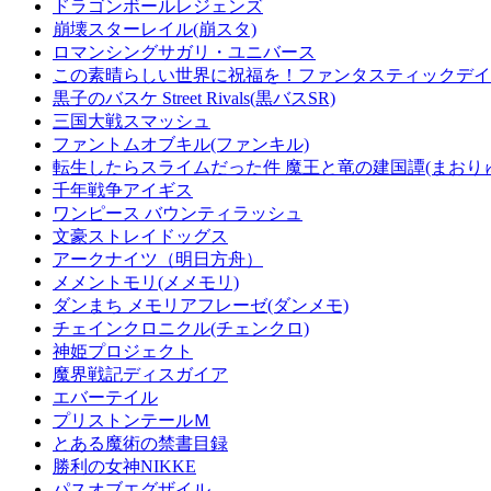
ドラゴンボールレジェンズ
崩壊スターレイル(崩スタ)
ロマンシングサガリ・ユニバース
この素晴らしい世界に祝福を！ファンタスティックデイズ
黒子のバスケ Street Rivals(黒バスSR)
三国大戦スマッシュ
ファントムオブキル(ファンキル)
転生したらスライムだった件 魔王と竜の建国譚(まおり
千年戦争アイギス
ワンピース バウンティラッシュ
文豪ストレイドッグス
アークナイツ（明日方舟）
メメントモリ(メメモリ)
ダンまち メモリアフレーゼ(ダンメモ)
チェインクロニクル(チェンクロ)
神姫プロジェクト
魔界戦記ディスガイア
エバーテイル
プリストンテールＭ
とある魔術の禁書目録
勝利の女神NIKKE
パスオブエグザイル