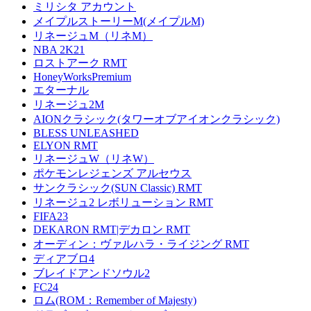
ミリシタ アカウント
メイプルストーリーM(メイプルM)
リネージュM（リネM）
NBA 2K21
ロストアーク RMT
HoneyWorksPremium
エターナル
リネージュ2M
AIONクラシック(タワーオブアイオンクラシック)
BLESS UNLEASHED
ELYON RMT
リネージュW（リネW）
ポケモンレジェンズ アルセウス
サンクラシック(SUN Classic) RMT
リネージュ2 レボリューション RMT
FIFA23
DEKARON RMT|デカロン RMT
オーディン：ヴァルハラ・ライジング RMT
ディアブロ4
ブレイドアンドソウル2
FC24
ロム(ROM：Remember of Majesty)