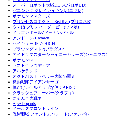
スーパーロボット大戦DD(スパロボDD)
パニシング グレイレイヴン(パニグレ)
ポケモンマスターズ
プリンセスコネクト！Re:Dive (プリコネR)
ウマ娘 プリティーダービー(ウマ娘)
ドラゴンボールZドッカンバトル
アンドーン(Undawn)
ハイキュー!!FLY HIGH
ブラウンダスト2(ブラダス2)
アイドルマスターシャイニーカラーズ(シャニマス)
ポケモンGO
ラストクラウディア
アルケランド
オクトパストラベラー大陸の覇者
機動戦隊アイアンサーガ
俺だけレベルアップな件：ARISE
クラッシュフィーバー(クラフィ)
にゃんこ大戦争
ApexLegends
ドールズフロントライン
呪術廻戦 ファントムパレード(ファンパレ)