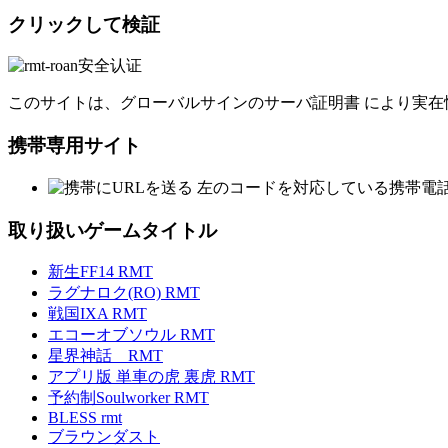
クリックして検証
このサイトは、グローバルサインのサーバ証明書 により実在
携帯専用サイト
左のコードを対応している携帯電
取り扱いゲームタイトル
新生FF14 RMT
ラグナロク(RO) RMT
戦国IXA RMT
エコーオブソウル RMT
星界神話 RMT
アプリ版 単車の虎 裏虎 RMT
予約制Soulworker RMT
BLESS rmt
ブラウンダスト