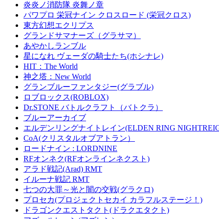
炎炎ノ消防隊 炎舞ノ章
パワプロ 栄冠ナイン クロスロード (栄冠クロス)
東方幻想エクリプス
グランドサマナーズ（グラサマ）
あやかしランブル
星になれ ヴェーダの騎士たち(ホシナレ)
HIT：The World
神之塔：New World
グランブルーファンタジー(グラブル)
ロブロックス(ROBLOX)
Dr.STONE バトルクラフト（バトクラ）
ブルーアーカイブ
エルデンリングナイトレイン(ELDEN RING NIGHTREIG
CoA(クリスタルオブアトラン）
ロードナイン : LORDNINE
RFオンネク(RFオンラインネクスト)
アラド戦記(Arad) RMT
イルーナ戦記 RMT
七つの大罪～光と闇の交戦(グラクロ)
プロセカ(プロジェクトセカイ カラフルステージ！)
ドラゴンクエストタクト(ドラクエタクト)