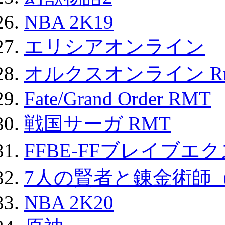
NBA 2K19
エリシアオンライン
オルクスオンライン R
Fate/Grand Order RMT
戦国サーガ RMT
FFBE-FFブレイブエ
7人の賢者と錬金術師
NBA 2K20