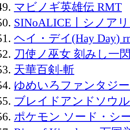
マビノギ英雄伝 RMT
SINoALICE丨シノア
ヘイ・デイ(Hay Day) r
刀使ノ巫女 刻みし一閃
天華百剣-斬
ゆめいろファンタジー
ブレイドアンドソウル
ポケモン ソード・シー