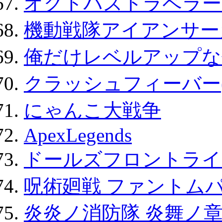
オクトパストラベラー
機動戦隊アイアンサー
俺だけレベルアップな件
クラッシュフィーバー
にゃんこ大戦争
ApexLegends
ドールズフロントライ
呪術廻戦 ファントムパ
炎炎ノ消防隊 炎舞ノ