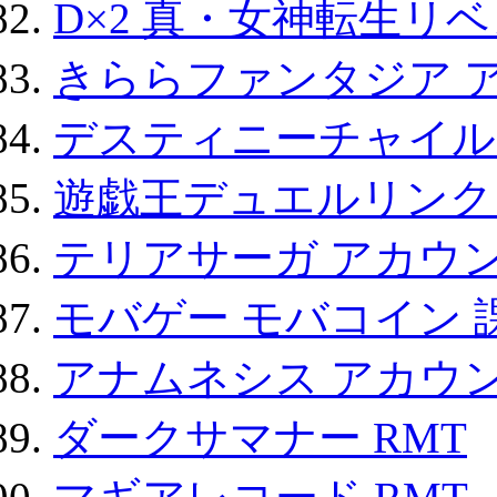
D×2 真・女神転生リ
きららファンタジア 
デスティニーチャイル
遊戯王デュエルリンクス
テリアサーガ アカウ
モバゲー モバコイン 
アナムネシス アカウ
ダークサマナー RMT