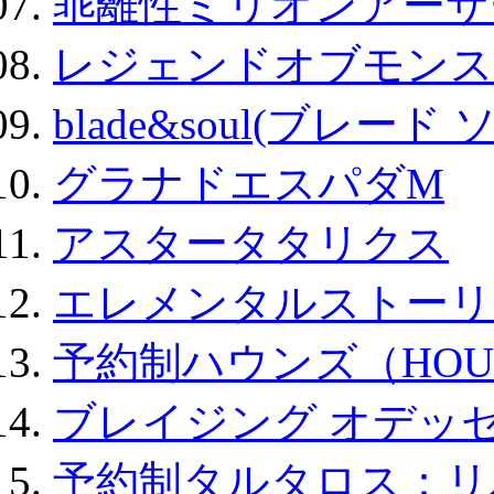
乖離性ミリオンアーサー
レジェンドオブモンスタ
blade&soul(ブレード 
グラナドエスパダM
アスタータタリクス
エレメンタルストーリ
予約制ハウンズ（HOU
ブレイジング オデッセ
予約制タルタロス：リバ