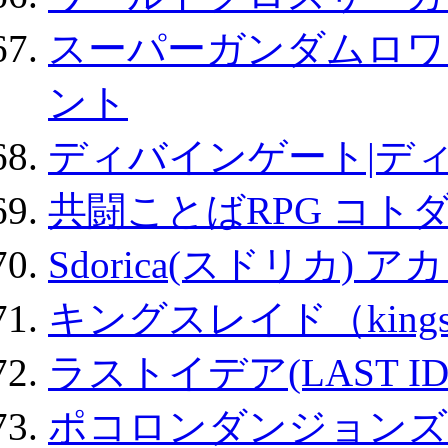
スーパーガンダムロワ
ント
ディバインゲート|デ
共闘ことばRPG コト
Sdorica(スドリカ) 
キングスレイド（kin
ラストイデア(LAST ID
ポコロンダンジョンズ 