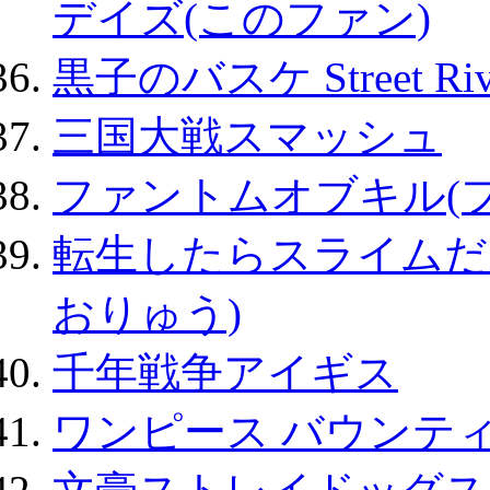
デイズ(このファン)
黒子のバスケ Street Ri
三国大戦スマッシュ
ファントムオブキル(
転生したらスライムだ
おりゅう)
千年戦争アイギス
ワンピース バウンテ