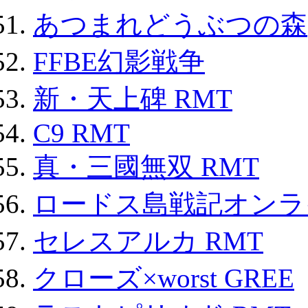
あつまれどうぶつの森
FFBE幻影戦争
新・天上碑 RMT
C9 RMT
真・三國無双 RMT
ロードス島戦記オンライ
セレスアルカ RMT
クローズ×worst GREE