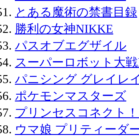
とある魔術の禁書目録
勝利の女神NIKKE
パスオブエグザイル
スーパーロボット大戦D
パニシング グレイレイ
ポケモンマスターズ
プリンセスコネクト！Re:
ウマ娘 プリティーダー