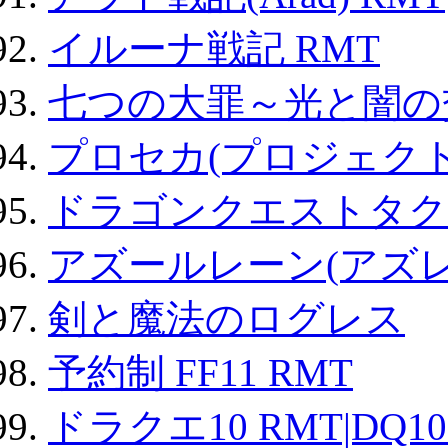
イルーナ戦記 RMT
七つの大罪～光と闇の
プロセカ(プロジェク
ドラゴンクエストタク
アズールレーン(アズレ
剣と魔法のログレス
予約制 FF11 RMT
ドラクエ10 RMT|DQ10