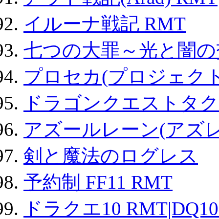
イルーナ戦記 RMT
七つの大罪～光と闇の
プロセカ(プロジェク
ドラゴンクエストタク
アズールレーン(アズレ
剣と魔法のログレス
予約制 FF11 RMT
ドラクエ10 RMT|DQ10