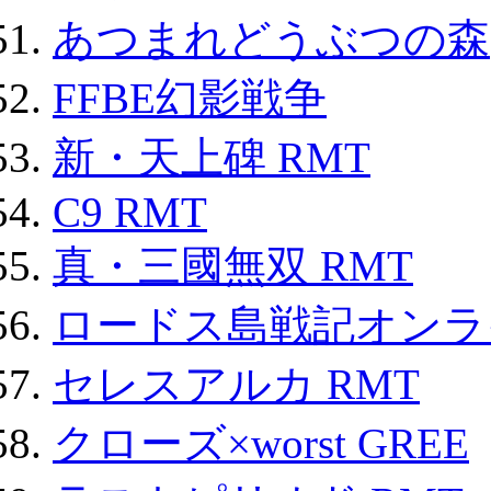
あつまれどうぶつの森
FFBE幻影戦争
新・天上碑 RMT
C9 RMT
真・三國無双 RMT
ロードス島戦記オンライ
セレスアルカ RMT
クローズ×worst GREE