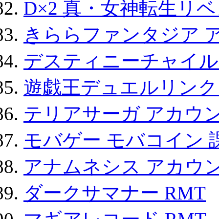
D×2 真・女神転生リ
きららファンタジア 
デスティニーチャイル
遊戯王デュエルリンクス
テリアサーガ アカウ
モバゲー モバコイン 
アナムネシス アカウ
ダークサマナー RMT