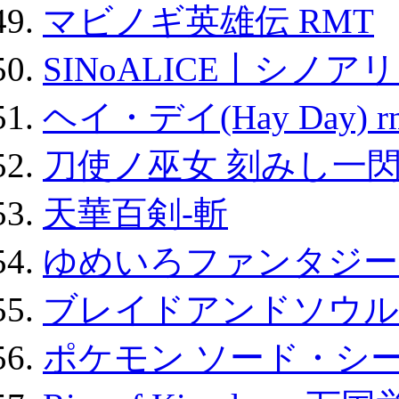
マビノギ英雄伝 RMT
SINoALICE丨シノア
ヘイ・デイ(Hay Day) r
刀使ノ巫女 刻みし一閃
天華百剣-斬
ゆめいろファンタジー
ブレイドアンドソウル
ポケモン ソード・シー