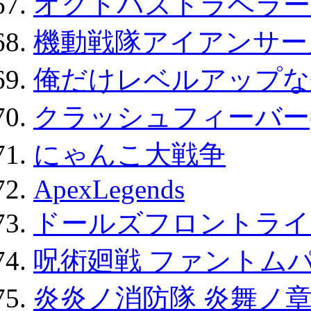
オクトパストラベラー
機動戦隊アイアンサー
俺だけレベルアップな件
クラッシュフィーバー
にゃんこ大戦争
ApexLegends
ドールズフロントライ
呪術廻戦 ファントムパ
炎炎ノ消防隊 炎舞ノ