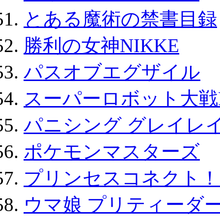
とある魔術の禁書目録
勝利の女神NIKKE
パスオブエグザイル
スーパーロボット大戦D
パニシング グレイレイ
ポケモンマスターズ
プリンセスコネクト！Re:
ウマ娘 プリティーダー