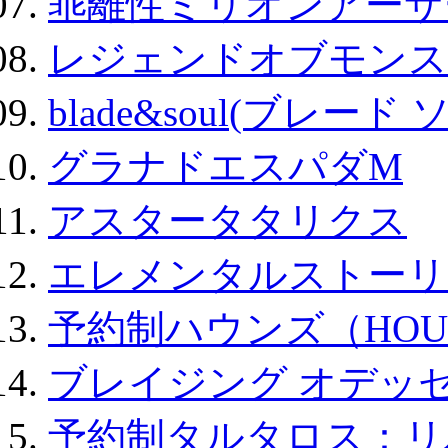
乖離性ミリオンアーサー
レジェンドオブモンスタ
blade&soul(ブレード 
グラナドエスパダM
アスタータタリクス
エレメンタルストーリ
予約制ハウンズ（HOU
ブレイジング オデッセ
予約制タルタロス：リバ