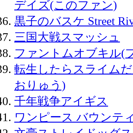
デイズ(このファン)
黒子のバスケ Street Ri
三国大戦スマッシュ
ファントムオブキル(
転生したらスライムだ
おりゅう)
千年戦争アイギス
ワンピース バウンテ