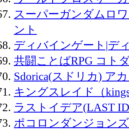
スーパーガンダムロワ
ント
ディバインゲート|デ
共闘ことばRPG コト
Sdorica(スドリカ) 
キングスレイド（kin
ラストイデア(LAST ID
ポコロンダンジョンズ 