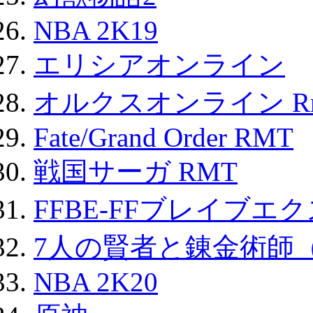
NBA 2K19
エリシアオンライン
オルクスオンライン R
Fate/Grand Order RMT
戦国サーガ RMT
FFBE-FFブレイブエ
7人の賢者と錬金術師
NBA 2K20