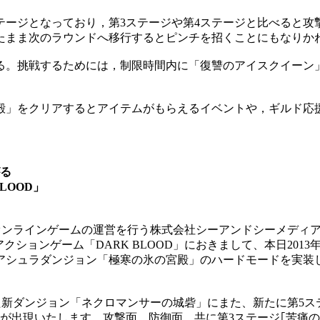
ージとなっており，第3ステージや第4ステージと比べると攻
たまま次のラウンドへ移行するとピンチを招くことにもなりか
る。挑戦するためには，制限時間内に「復讐のアイスクイーン
」をクリアするとアイテムがもらえるイベントや，ギルド応
る
LOOD」
びオンラインゲームの運営を行う株式会社シーアンドシーメディア
ションゲーム「DARK BLOOD」におきまして、本日2013年
とアシュラダンジョン「極寒の氷の宮殿」のハードモードを実装
実装した新ダンジョン「ネクロマンサーの城砦」にまた、新たに第
が出現いたします。攻撃面、防御面、共に第3ステージ｢苦痛の殿