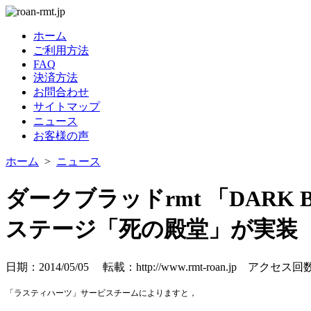
ホーム
ご利用方法
FAQ
決済方法
お問合わせ
サイトマップ
ニュース
お客様の声
ホーム
>
ニュース
ダークブラッドrmt 「DAR
ステージ「死の殿堂」が実装
日期：2014/05/05 転載：http://www.rmt-roan.jp
アクセス回数
「
ラスティハーツ
」サービスチームによりますと，