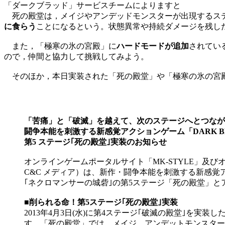
「ダークブラッド」サービスチームによりますと
死の殿堂は，メイジやアンデッドモンスターが出現するステ
に食らう
ことになるという。状態異常や持続ダメージを残し
また，「極寒の氷の宮殿」に
ハードモードが追加
されてい
ので，仲間と協力して挑戦してみよう。
そのほか，本日実装された「死の殿堂」や「極寒の氷の宮殿
「苦痛」と「破滅」を越えて、次のステージへとつなが
闘争本能を刺激する新感覚アクションゲーム「DARK B
第5 ステージ｢死の殿堂｣実装のお知らせ
オンラインゲームポータルサイト「MK-STYLE」及
C&C メディア）は、新作・闘争本能を刺激する新感覚アク
｢ネクロマンサーの城砦｣の第5ステージ「死の殿堂」
■削られる命！第5ステージ｢死の殿堂｣実装
2013年4月3日(水)に第4ステージ｢破滅の殿堂｣を
す。「死の殿堂」では、メイジ、アンデットモンスター