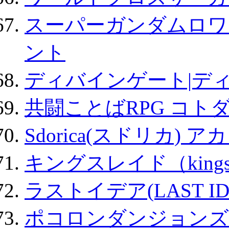
スーパーガンダムロワ
ント
ディバインゲート|デ
共闘ことばRPG コト
Sdorica(スドリカ) 
キングスレイド（kin
ラストイデア(LAST ID
ポコロンダンジョンズ 