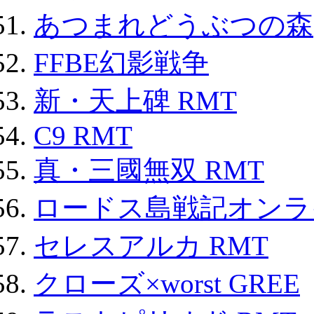
あつまれどうぶつの森
FFBE幻影戦争
新・天上碑 RMT
C9 RMT
真・三國無双 RMT
ロードス島戦記オンライ
セレスアルカ RMT
クローズ×worst GREE