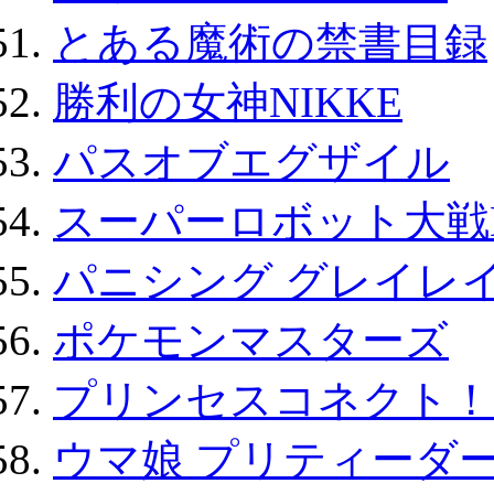
とある魔術の禁書目録
勝利の女神NIKKE
パスオブエグザイル
スーパーロボット大戦D
パニシング グレイレイ
ポケモンマスターズ
プリンセスコネクト！Re:
ウマ娘 プリティーダー