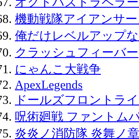
オクトパストラベラー
機動戦隊アイアンサー
俺だけレベルアップな件
クラッシュフィーバー
にゃんこ大戦争
ApexLegends
ドールズフロントライ
呪術廻戦 ファントムパ
炎炎ノ消防隊 炎舞ノ