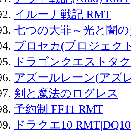
イルーナ戦記 RMT
七つの大罪～光と闇の
プロセカ(プロジェク
ドラゴンクエストタク
アズールレーン(アズレ
剣と魔法のログレス
予約制 FF11 RMT
ドラクエ10 RMT|DQ10