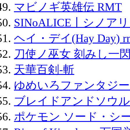
マビノギ英雄伝 RMT
SINoALICE丨シノア
ヘイ・デイ(Hay Day) r
刀使ノ巫女 刻みし一閃
天華百剣-斬
ゆめいろファンタジー
ブレイドアンドソウル
ポケモン ソード・シー