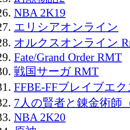
NBA 2K19
エリシアオンライン
オルクスオンライン R
Fate/Grand Order RMT
戦国サーガ RMT
FFBE-FFブレイブエ
7人の賢者と錬金術師
NBA 2K20