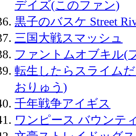
デイズ(このファン)
黒子のバスケ Street Ri
三国大戦スマッシュ
ファントムオブキル(
転生したらスライムだ
おりゅう)
千年戦争アイギス
ワンピース バウンテ