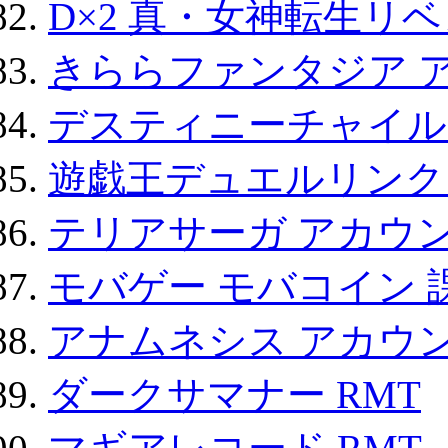
D×2 真・女神転生リ
きららファンタジア 
デスティニーチャイル
遊戯王デュエルリンクス
テリアサーガ アカウ
モバゲー モバコイン 
アナムネシス アカウ
ダークサマナー RMT