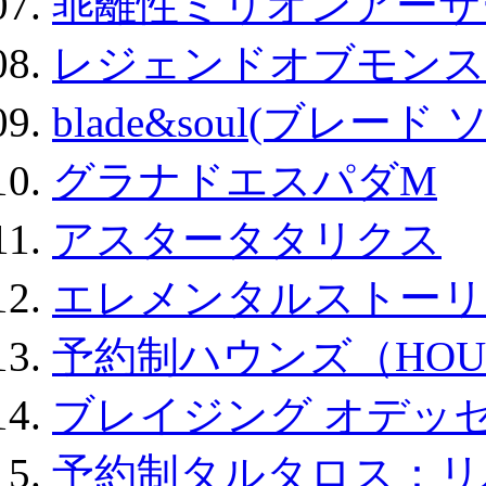
乖離性ミリオンアーサー
レジェンドオブモンスタ
blade&soul(ブレード 
グラナドエスパダM
アスタータタリクス
エレメンタルストーリ
予約制ハウンズ（HOU
ブレイジング オデッセ
予約制タルタロス：リバ