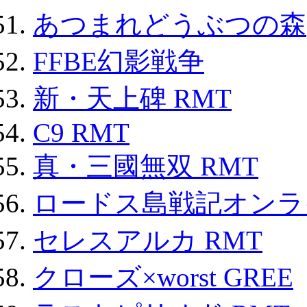
あつまれどうぶつの森
FFBE幻影戦争
新・天上碑 RMT
C9 RMT
真・三國無双 RMT
ロードス島戦記オンライ
セレスアルカ RMT
クローズ×worst GREE