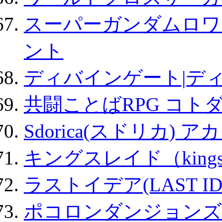
スーパーガンダムロワ
ント
ディバインゲート|デ
共闘ことばRPG コト
Sdorica(スドリカ) 
キングスレイド（kin
ラストイデア(LAST ID
ポコロンダンジョンズ 