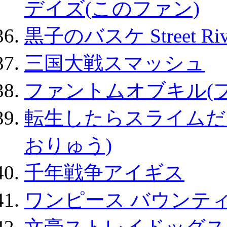
デイズ(このファン)
黒子のバスケ Street Ri
三国大戦スマッシュ
ファントムオブキル(
転生したらスライムだ
おりゅう)
千年戦争アイギス
ワンピース バウンテ