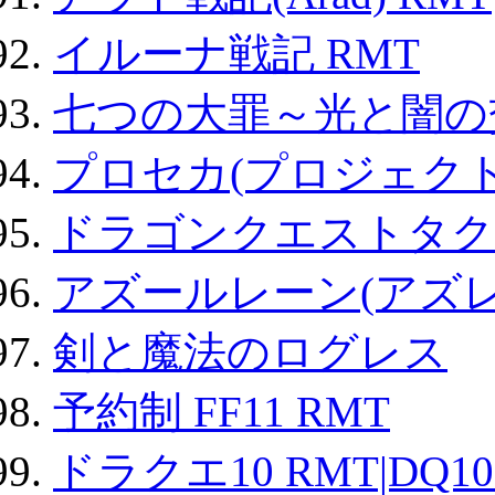
イルーナ戦記 RMT
七つの大罪～光と闇の
プロセカ(プロジェク
ドラゴンクエストタク
アズールレーン(アズレ
剣と魔法のログレス
予約制 FF11 RMT
ドラクエ10 RMT|DQ10