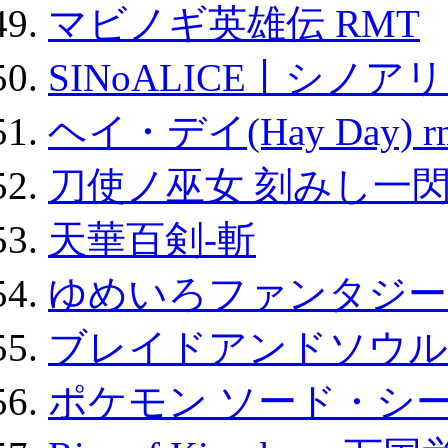
マビノギ英雄伝 RMT
SINoALICE丨シノア
ヘイ・デイ(Hay Day) r
刀使ノ巫女 刻みし一閃
天華百剣-斬
ゆめいろファンタジー
ブレイドアンドソウル
ポケモン ソード・シー