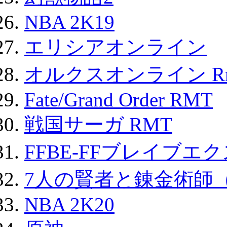
NBA 2K19
エリシアオンライン
オルクスオンライン R
Fate/Grand Order RMT
戦国サーガ RMT
FFBE-FFブレイブエ
7人の賢者と錬金術師
NBA 2K20