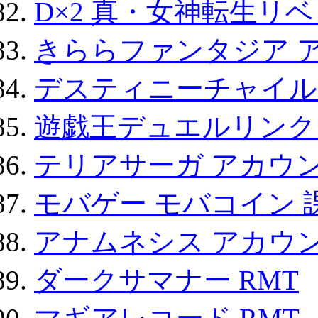
D×2 真・女神転生リ
きららファンタジア 
デスティニーチャイル
遊戯王デュエルリンクス
テリアサーガ アカウ
モバゲー モバコイン 
アナムネシス アカウ
ダークサマナー RMT