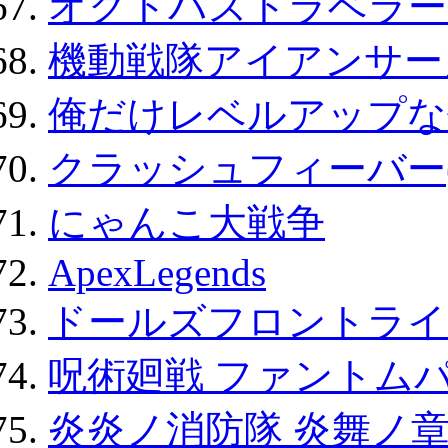
オクトパストラベラー
機動戦隊アイアンサー
俺だけレベルアップな件
クラッシュフィーバー
にゃんこ大戦争
ApexLegends
ドールズフロントライ
呪術廻戦 ファントムパ
炎炎ノ消防隊 炎舞ノ