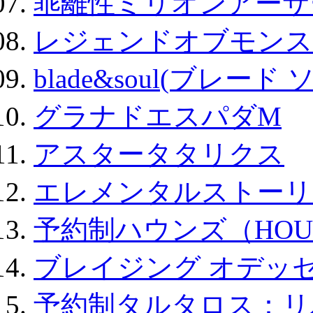
乖離性ミリオンアーサー
レジェンドオブモンスタ
blade&soul(ブレード 
グラナドエスパダM
アスタータタリクス
エレメンタルストーリ
予約制ハウンズ（HOU
ブレイジング オデッセ
予約制タルタロス：リバ