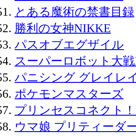
とある魔術の禁書目録
勝利の女神NIKKE
パスオブエグザイル
スーパーロボット大戦D
パニシング グレイレイ
ポケモンマスターズ
プリンセスコネクト！Re:
ウマ娘 プリティーダー