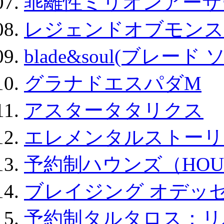
乖離性ミリオンアーサー
レジェンドオブモンスタ
blade&soul(ブレード 
グラナドエスパダM
アスタータタリクス
エレメンタルストーリ
予約制ハウンズ（HOU
ブレイジング オデッセ
予約制タルタロス：リバ