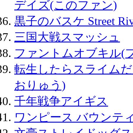
デイズ(このファン)
黒子のバスケ Street Ri
三国大戦スマッシュ
ファントムオブキル(
転生したらスライムだ
おりゅう)
千年戦争アイギス
ワンピース バウンテ