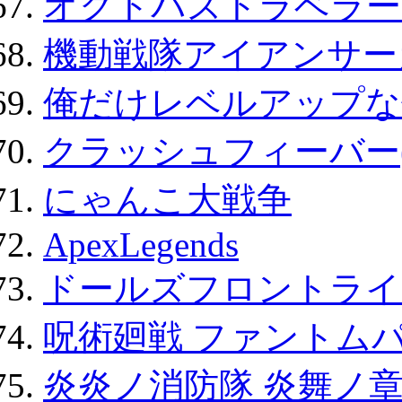
オクトパストラベラー
機動戦隊アイアンサー
俺だけレベルアップな件
クラッシュフィーバー
にゃんこ大戦争
ApexLegends
ドールズフロントライ
呪術廻戦 ファントムパ
炎炎ノ消防隊 炎舞ノ