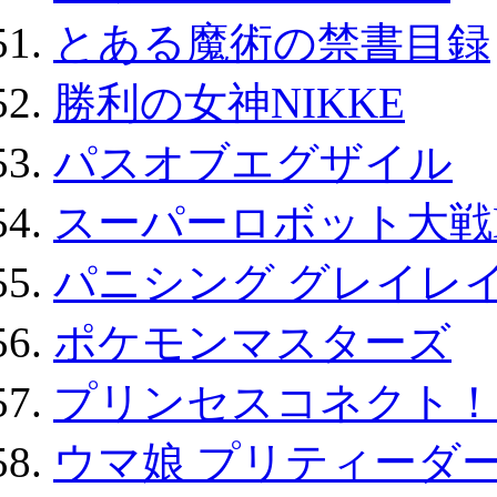
とある魔術の禁書目録
勝利の女神NIKKE
パスオブエグザイル
スーパーロボット大戦D
パニシング グレイレイ
ポケモンマスターズ
プリンセスコネクト！Re:
ウマ娘 プリティーダー