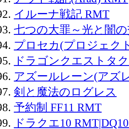
イルーナ戦記 RMT
七つの大罪～光と闇の
プロセカ(プロジェク
ドラゴンクエストタク
アズールレーン(アズレ
剣と魔法のログレス
予約制 FF11 RMT
ドラクエ10 RMT|DQ10