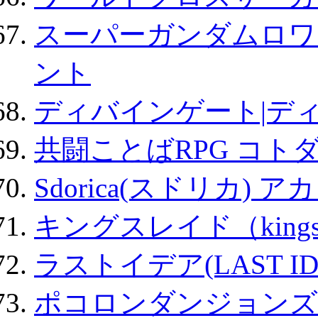
スーパーガンダムロワ
ント
ディバインゲート|デ
共闘ことばRPG コト
Sdorica(スドリカ) 
キングスレイド（kin
ラストイデア(LAST ID
ポコロンダンジョンズ 