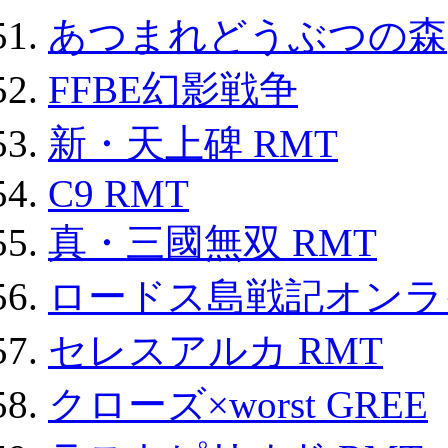
あつまれどうぶつの森
FFBE幻影戦争
新・天上碑 RMT
C9 RMT
真・三國無双 RMT
ロードス島戦記オンライ
セレスアルカ RMT
クローズ×worst GREE