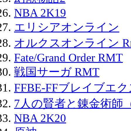
NBA 2K19
エリシアオンライン
オルクスオンライン R
Fate/Grand Order RMT
戦国サーガ RMT
FFBE-FFブレイブエ
7人の賢者と錬金術師
NBA 2K20