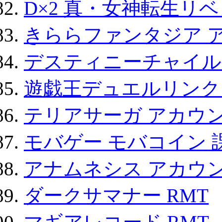
D×2 真・女神転生リ
きららファンタジア 
デスティニーチャイル
遊戯王デュエルリンクス
テリアサーガ アカウ
モバゲー モバコイン 
アナムネシス アカウ
ダークサマナー RMT