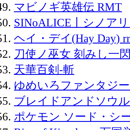
マビノギ英雄伝 RMT
SINoALICE丨シノア
ヘイ・デイ(Hay Day) r
刀使ノ巫女 刻みし一閃
天華百剣-斬
ゆめいろファンタジー
ブレイドアンドソウル
ポケモン ソード・シー