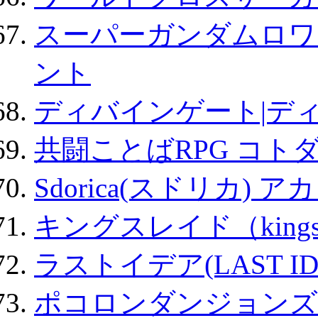
スーパーガンダムロワ
ント
ディバインゲート|デ
共闘ことばRPG コト
Sdorica(スドリカ) 
キングスレイド（kin
ラストイデア(LAST ID
ポコロンダンジョンズ 