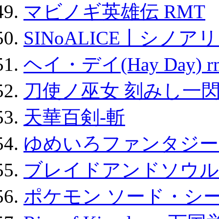
マビノギ英雄伝 RMT
SINoALICE丨シノア
ヘイ・デイ(Hay Day) r
刀使ノ巫女 刻みし一閃
天華百剣-斬
ゆめいろファンタジー
ブレイドアンドソウル
ポケモン ソード・シー