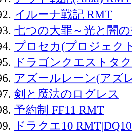
イルーナ戦記 RMT
七つの大罪～光と闇の
プロセカ(プロジェク
ドラゴンクエストタク
アズールレーン(アズレ
剣と魔法のログレス
予約制 FF11 RMT
ドラクエ10 RMT|DQ10