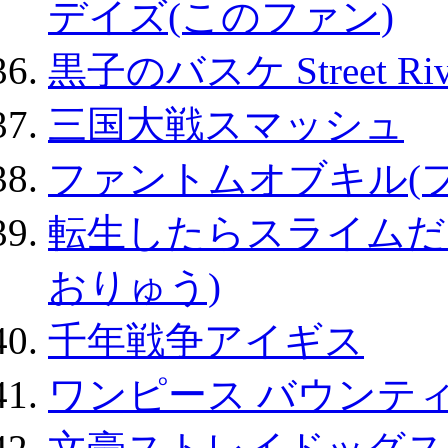
デイズ(このファン)
黒子のバスケ Street Ri
三国大戦スマッシュ
ファントムオブキル(
転生したらスライムだ
おりゅう)
千年戦争アイギス
ワンピース バウンテ