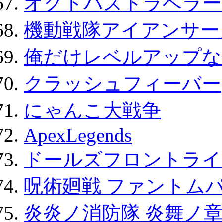
オクトパストラベラー
機動戦隊アイアンサー
俺だけレベルアップな件
クラッシュフィーバー
にゃんこ大戦争
ApexLegends
ドールズフロントライ
呪術廻戦 ファントムパ
炎炎ノ消防隊 炎舞ノ