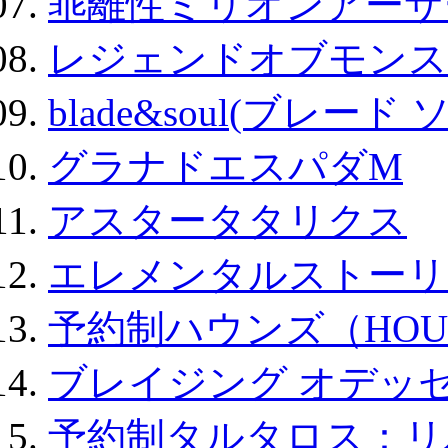
乖離性ミリオンアーサー
レジェンドオブモンスタ
blade&soul(ブレード 
グラナドエスパダM
アスタータタリクス
エレメンタルストーリ
予約制ハウンズ（HOU
ブレイジング オデッセ
予約制タルタロス：リバ