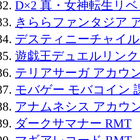
D×2 真・女神転生リ
きららファンタジア 
デスティニーチャイル
遊戯王デュエルリンクス
テリアサーガ アカウ
モバゲー モバコイン 
アナムネシス アカウ
ダークサマナー RMT