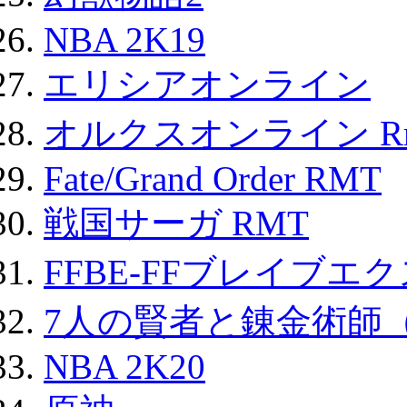
NBA 2K19
エリシアオンライン
オルクスオンライン R
Fate/Grand Order RMT
戦国サーガ RMT
FFBE-FFブレイブエ
7人の賢者と錬金術師
NBA 2K20