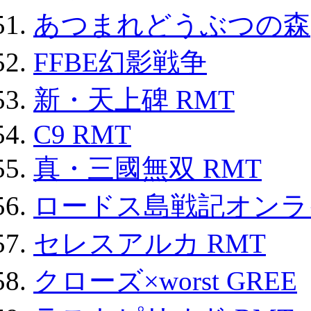
あつまれどうぶつの森
FFBE幻影戦争
新・天上碑 RMT
C9 RMT
真・三國無双 RMT
ロードス島戦記オンライ
セレスアルカ RMT
クローズ×worst GREE