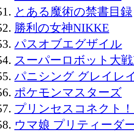
とある魔術の禁書目録
勝利の女神NIKKE
パスオブエグザイル
スーパーロボット大戦D
パニシング グレイレイ
ポケモンマスターズ
プリンセスコネクト！Re:
ウマ娘 プリティーダー