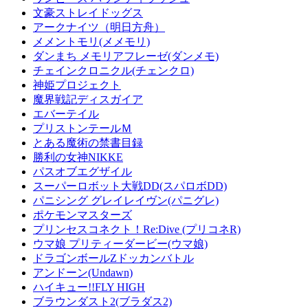
文豪ストレイドッグス
アークナイツ（明日方舟）
メメントモリ(メメモリ)
ダンまち メモリアフレーゼ(ダンメモ)
チェインクロニクル(チェンクロ)
神姫プロジェクト
魔界戦記ディスガイア
エバーテイル
プリストンテールＭ
とある魔術の禁書目録
勝利の女神NIKKE
パスオブエグザイル
スーパーロボット大戦DD(スパロボDD)
パニシング グレイレイヴン(パニグレ)
ポケモンマスターズ
プリンセスコネクト！Re:Dive (プリコネR)
ウマ娘 プリティーダービー(ウマ娘)
ドラゴンボールZドッカンバトル
アンドーン(Undawn)
ハイキュー!!FLY HIGH
ブラウンダスト2(ブラダス2)