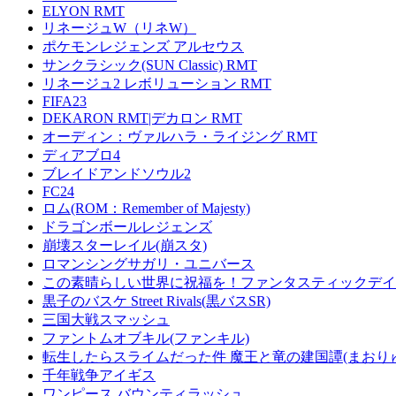
ELYON RMT
リネージュW（リネW）
ポケモンレジェンズ アルセウス
サンクラシック(SUN Classic) RMT
リネージュ2 レボリューション RMT
FIFA23
DEKARON RMT|デカロン RMT
オーディン：ヴァルハラ・ライジング RMT
ディアブロ4
ブレイドアンドソウル2
FC24
ロム(ROM：Remember of Majesty)
ドラゴンボールレジェンズ
崩壊スターレイル(崩スタ)
ロマンシングサガリ・ユニバース
この素晴らしい世界に祝福を！ファンタスティックデイズ
黒子のバスケ Street Rivals(黒バスSR)
三国大戦スマッシュ
ファントムオブキル(ファンキル)
転生したらスライムだった件 魔王と竜の建国譚(まおり
千年戦争アイギス
ワンピース バウンティラッシュ