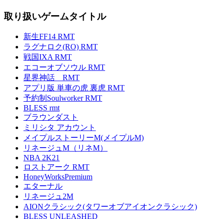
取り扱いゲームタイトル
新生FF14 RMT
ラグナロク(RO) RMT
戦国IXA RMT
エコーオブソウル RMT
星界神話 RMT
アプリ版 単車の虎 裏虎 RMT
予約制Soulworker RMT
BLESS rmt
ブラウンダスト
ミリシタ アカウント
メイプルストーリーM(メイプルM)
リネージュM（リネM）
NBA 2K21
ロストアーク RMT
HoneyWorksPremium
エターナル
リネージュ2M
AIONクラシック(タワーオブアイオンクラシック)
BLESS UNLEASHED