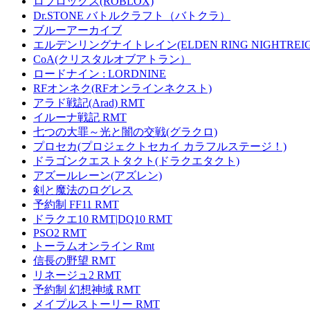
ロブロックス(ROBLOX)
Dr.STONE バトルクラフト（バトクラ）
ブルーアーカイブ
エルデンリングナイトレイン(ELDEN RING NIGHTREIG
CoA(クリスタルオブアトラン）
ロードナイン : LORDNINE
RFオンネク(RFオンラインネクスト)
アラド戦記(Arad) RMT
イルーナ戦記 RMT
七つの大罪～光と闇の交戦(グラクロ)
プロセカ(プロジェクトセカイ カラフルステージ！)
ドラゴンクエストタクト(ドラクエタクト)
アズールレーン(アズレン)
剣と魔法のログレス
予約制 FF11 RMT
ドラクエ10 RMT|DQ10 RMT
PSO2 RMT
トーラムオンライン Rmt
信長の野望 RMT
リネージュ2 RMT
予約制 幻想神域 RMT
メイプルストーリー RMT