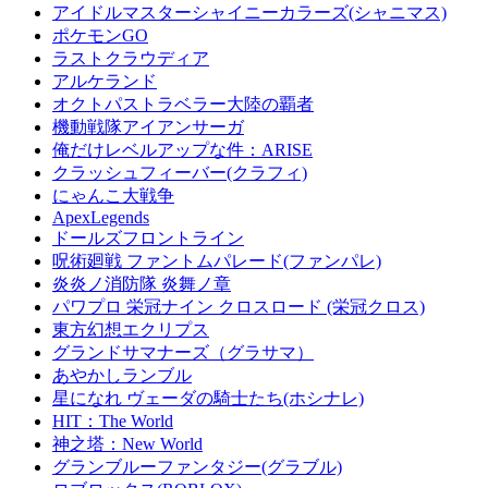
アイドルマスターシャイニーカラーズ(シャニマス)
ポケモンGO
ラストクラウディア
アルケランド
オクトパストラベラー大陸の覇者
機動戦隊アイアンサーガ
俺だけレベルアップな件：ARISE
クラッシュフィーバー(クラフィ)
にゃんこ大戦争
ApexLegends
ドールズフロントライン
呪術廻戦 ファントムパレード(ファンパレ)
炎炎ノ消防隊 炎舞ノ章
パワプロ 栄冠ナイン クロスロード (栄冠クロス)
東方幻想エクリプス
グランドサマナーズ（グラサマ）
あやかしランブル
星になれ ヴェーダの騎士たち(ホシナレ)
HIT：The World
神之塔：New World
グランブルーファンタジー(グラブル)