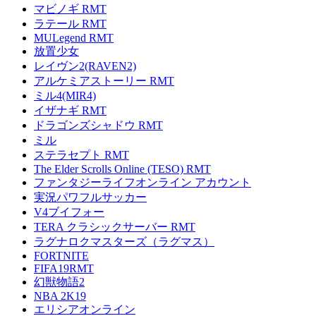
マビノギ RMT
ラテール RMT
MULegend RMT
放置少女
レイヴン2(RAVEN2)
アルケミアストーリー RMT
ミル4(MIR4)
イザナギ RMT
ドラゴンズシャドウ RMT
ミル
ステラセプト RMT
The Elder Scrolls Online (TESO) RMT
ファンタジーライフオンライン アカウント
実況パワフルサッカー
V4ブイフォー
TERA クラシックサーバー RMT
ラグナロクマスターズ（ラグマス）
FORTNITE
FIFA19RMT
幻獣物語2
NBA 2K19
エリシアオンライン