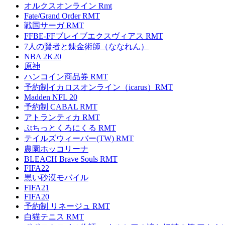
オルクスオンライン Rmt
Fate/Grand Order RMT
戦国サーガ RMT
FFBE-FFブレイブエクスヴィアス RMT
7人の賢者と錬金術師（ななれん）
NBA 2K20
原神
ハンコイン商品券 RMT
予約制イカロスオンライン（icarus）RMT
Madden NFL 20
予約制 CABAL RMT
アトランティカ RMT
ぷちっとくろにくる RMT
テイルズウィーバー(TW) RMT
農園ホッコリーナ
BLEACH Brave Souls RMT
FIFA22
黒い砂漠モバイル
FIFA21
FIFA20
予約制 リネージュ RMT
白猫テニス RMT